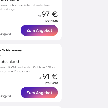
ever für bis zu 3 Gäste mit kostenlosem
r Erkundungen
97 €
ab
pro Nacht
Zum Angebot
tungen)
 2 Schlafzimmer
e
Deutschland
er mit Wellnessbereich für bis zu 3 Gäste
ugsort zum Entspannen!
91 €
ab
pro Nacht
Zum Angebot
tungen)