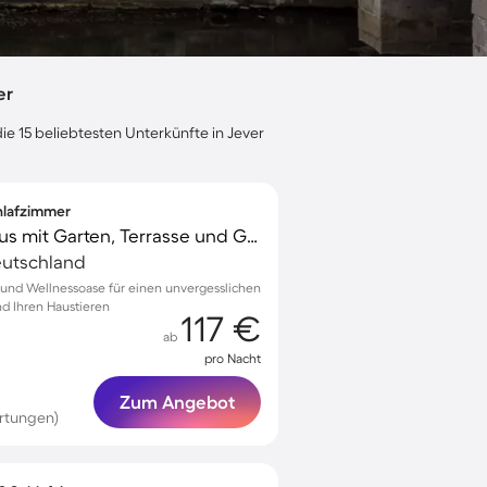
er
ie 15 beliebtesten Unterkünfte in Jever
chlafzimmer
Geräumiges Ferienhaus mit Garten, Terrasse und Grill | Haustierfreundlich
Deutschland
 und Wellnessoase für einen unvergesslichen
nd Ihren Haustieren
117 €
ab
pro Nacht
Zum Angebot
rtungen)