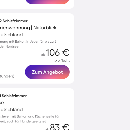
 2 Schlafzimmer
erienwohnung | Naturblick
Deutschland
ung mit Balkon in Jever für bis zu 5
der Nordsee!
106 €
ab
pro Nacht
Zum Angebot
rtungen)
 1 Schlafzimmer
se
Deutschland
Jever mit Balkon und Küchenzeile für
eit, auch für Hunde geeignet
83 €
ab