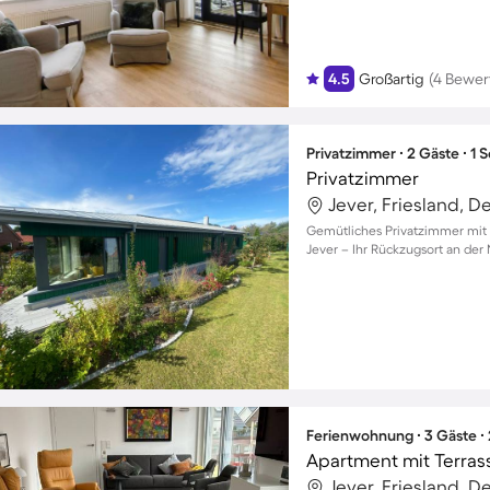
4.5
Großartig
(4 Bewer
Privatzimmer ∙ 2 Gäste ∙ 1
Privatzimmer
Jever, Friesland, 
Gemütliches Privatzimmer mit 
Jever – Ihr Rückzugsort an der
Ferienwohnung ∙ 3 Gäste ∙
Apartment mit Terras
Jever, Friesland, 