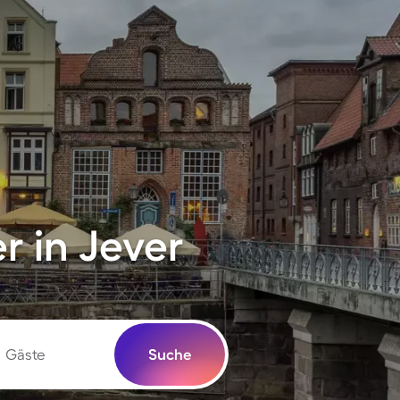
 in Jever
Gäste
Suche