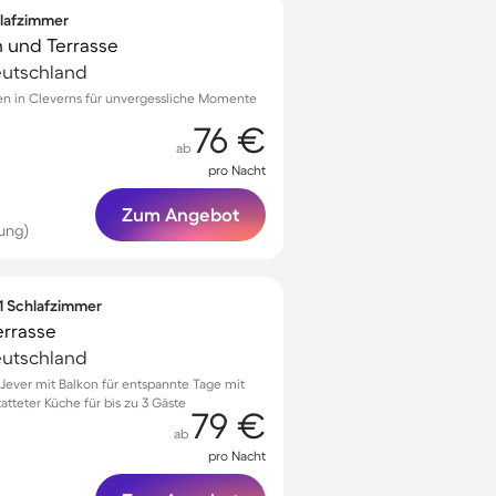
hlafzimmer
n und Terrasse
Deutschland
ten in Cleverns für unvergessliche Momente
76 €
ab
pro Nacht
Zum Angebot
ung)
 1 Schlafzimmer
errasse
Deutschland
ever mit Balkon für entspannte Tage mit
atteter Küche für bis zu 3 Gäste
79 €
ab
pro Nacht