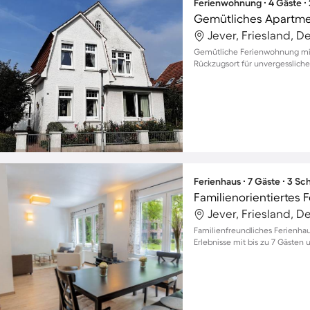
Ferienwohnung ∙ 4 Gäste ∙
Gemütliches Apartmen
Jever, Friesland, 
Gemütliche Ferienwohnung mit G
Rückzugsort für unvergessliche
Ferienhaus ∙ 7 Gäste ∙ 3 S
Jever, Friesland, 
Familienfreundliches Ferienhau
Erlebnisse mit bis zu 7 Gästen u