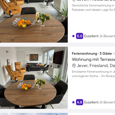
Gemütliche Ferienwohnung in J
Parkplatz und idealer Lage fü
5.0
Exzellent
(4 Bewer
Ferienwohnung ∙ 3 Gäste ∙
Wohnung mit Terrass
Jever, Friesland, 
Erholsame Ferienwohnung in Jev
und eigener Küche – Ihr Rückz
4.8
Exzellent
(4 Bewer