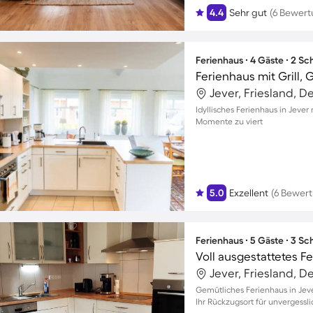
4.4
Sehr gut
(6 Bewer
Ferienhaus ∙ 4 Gäste ∙ 2 S
Jever, Friesland, 
Idyllisches Ferienhaus in Jever
Momente zu viert
5.0
Exzellent
(6 Bewer
Ferienhaus ∙ 5 Gäste ∙ 3 S
Jever, Friesland, 
Gemütliches Ferienhaus in Jeve
Ihr Rückzugsort für unvergessl