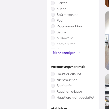
Garten
Küche
Spülmaschine
Pool
Waschmaschine
Sauna
Mikrowelle
Kamin/Ofen
Klimaanlage
Mehr anzeigen
Kinderbett
Ausstattungsmerkmale
Haustier erlaubt
Nichtraucher
Barrierefrei
Rauchen erlaubt
Haustiere nicht gestattet
Aktivitäten