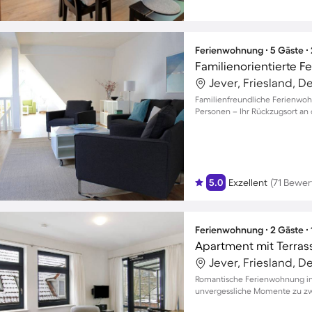
Ferienwohnung ∙ 5 Gäste ∙
Familienorientierte F
Jever, Friesland, 
Familienfreundliche Ferienwohn
Personen – Ihr Rückzugsort an 
5.0
Exzellent
(71 Bewe
Ferienwohnung ∙ 2 Gäste ∙
Apartment mit Terras
Jever, Friesland, 
Romantische Ferienwohnung in 
unvergessliche Momente zu zw