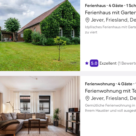
Ferienhaus ∙ 4 Gäste ∙ 1 Sc
Ferienhaus mit Garte
Jever, Friesland, 
Idyllisches Ferienhaus mit Gar
zu viert
5.0
Exzellent
(1 Bewert
Ferienwohnung ∙ 4 Gäste ∙
Ferienwohnung mit T
Jever, Friesland, 
Gemütliche Ferienwohnung in J
Ihrem Haustier und voll ausgest