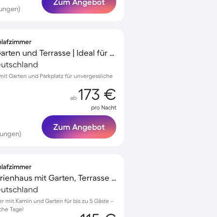
Zum Angebot
tungen)
chlafzimmer
Ferienhaus mit Grill, Garten und Terrasse | Ideal für Homeoffice
Deutschland
 mit Garten und Parkplatz für unvergessliche
173 €
ab
pro Nacht
Zum Angebot
tungen)
chlafzimmer
Voll ausgestattetes Ferienhaus mit Garten, Terrasse und Grill | Perfekt für die Arbeit von Zuhause
Deutschland
r mit Kamin und Garten für bis zu 5 Gäste –
iche Tage!