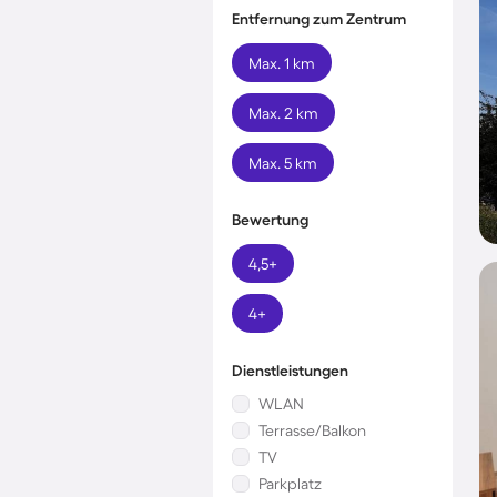
Entfernung zum Zentrum
Max. 1 km
Max. 2 km
Max. 5 km
Bewertung
4,5+
4+
Dienstleistungen
WLAN
Terrasse/Balkon
TV
Parkplatz