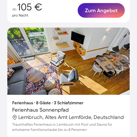
105 €
ab
Zum Angebot
pro Nacht
Ferienhaus ∙ 8 Gäste ∙ 3 Schlafzimmer
Ferienhaus Sonnenpfad
Lembruch, Altes Amt Lemförde, Deutschland
Traumhaftes Ferienhaus in Lembruch mit Pool und Sauna für
erholsame Familienurlaube bis zu 8 Personen