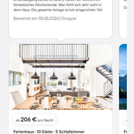
fantastisches Wochenende. Man fühlt sich sehr wohl in
Bewer
dem Haus. Die gesamte Anlage ist toll eingerichtet. Wir
können es auf jeden Fall empfehlen und überlegen
Bewertet am 05.05.2026 | Gruppe
sicherlich nochmal wieder zu kommen.
206 €
1
ab
pro Nacht
ab
Ferienhaus ∙ 10 Gäste ∙ 5 Schlafzimmer
Ferie