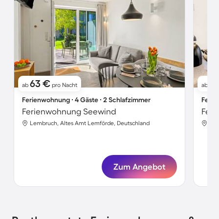
63 €
7
ab
pro Nacht
ab
Ferienwohnung ∙ 4 Gäste ∙ 2 Schlafzimmer
Ferie
Ferienwohnung Seewind
Feri
Lembruch, Altes Amt Lemförde, Deutschland
Lem
Zum Angebot