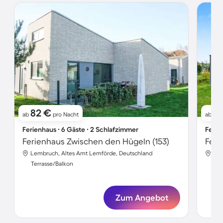
82 €
8
ab
pro Nacht
ab
Ferienhaus ∙ 6 Gäste ∙ 2 Schlafzimmer
Ferie
Ferienhaus Zwischen den Hügeln (153)
Ferie
Lembruch, Altes Amt Lemförde, Deutschland
Lem
Terrasse/Balkon
Ter
Zum Angebot