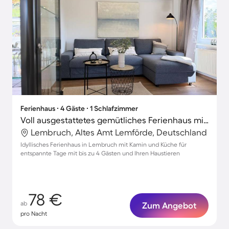
Ferienhaus ∙ 4 Gäste ∙ 1 Schlafzimmer
Voll ausgestattetes gemütliches Ferienhaus mit Grill und Terrasse | Nah am Strand | Haustierfreundlich
Lembruch, Altes Amt Lemförde, Deutschland
Idyllisches Ferienhaus in Lembruch mit Kamin und Küche für
entspannte Tage mit bis zu 4 Gästen und Ihren Haustieren
78 €
ab
Zum Angebot
pro Nacht