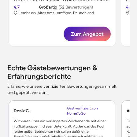
4.7
Großartig
(32 Bewertungen)
4.5
Lembruch, Altes Amt Lemförde, Deutschland
Lem
Zum Angebot
Echte Gästebewertungen &
Erfahrungsberichte
Erfahre, wie unsere verifizierten Bewertungen gesammelt
und geprüft werden.
Gast verifiziert von
Deniz C.
Andr
HomeToGo
Wir waren über ein verlängertes Wochenende mit einer
Ein se
Fußballgruppe in dieser Unterkunft. Außer das das Pool
zurück
leider außer Betrieb war (wir sollen dafür eine
Kommu
Entschädigung zurück erhalten) hatten wir wirklich ein
unkomp