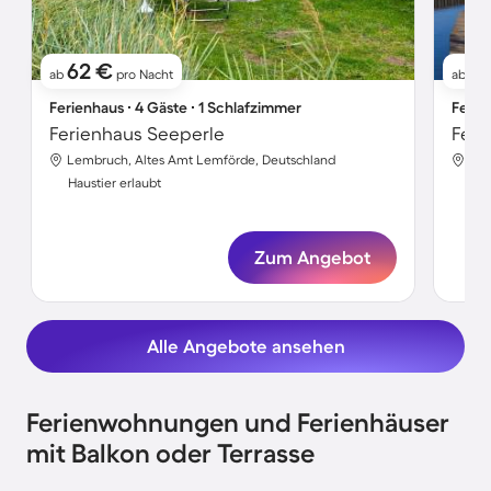
62 €
1
ab
pro Nacht
ab
Ferienhaus ∙ 4 Gäste ∙ 1 Schlafzimmer
Ferie
Ferienhaus Seeperle
Feri
Lembruch, Altes Amt Lemförde, Deutschland
Lem
Haustier erlaubt
Hau
Zum Angebot
Alle Angebote ansehen
Ferienwohnungen und Ferienhäuser
mit Balkon oder Terrasse