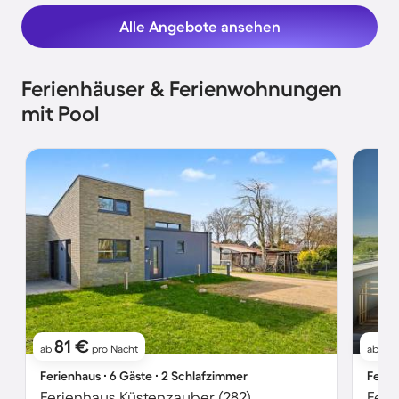
Alle Angebote ansehen
Ferienhäuser & Ferienwohnungen
mit Pool
81 €
13
ab
pro Nacht
ab
Ferienhaus ∙ 6 Gäste ∙ 2 Schlafzimmer
Ferie
Ferienhaus Küstenzauber (282)