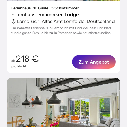
Ferienhaus ∙ 10 Gäste ∙ 5 Schlafzimmer
Ferienhaus Dümmersee Lodge
Lembruch, Altes Amt Lemförde, Deutschland
Traumhaftes Ferienhaus in Lembruch mit Pool Wellness und Platz
für die ganze Familie bis zu 10 Personen sowie haustierfreundlich
218 €
ab
Zum Angebot
pro Nacht