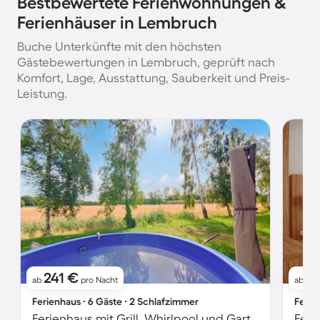
Bestbewertete Ferienwohnungen &
Ferienhäuser in Lembruch
Buche Unterkünfte mit den höchsten
Gästebewertungen in Lembruch, geprüft nach
Komfort, Lage, Ausstattung, Sauberkeit und Preis-
Leistung.
241 €
8
ab
pro Nacht
ab
Ferienhaus ∙ 6 Gäste ∙ 2 Schlafzimmer
Ferie
Ferienhaus mit Grill, Whirlpool und Garten
Feri