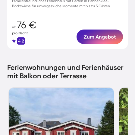
Familienfreundliches Ferienhaus mit Garten in Hahnenklee-
Bockswiese für unvergessliche Momente mit bis zu 5 Gästen
76 €
ab
pro Nacht
Zum Angebot
4.2
Ferienwohnungen und Ferienhäuser
mit Balkon oder Terrasse