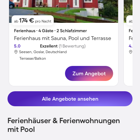
174 €
7
ab
pro Nacht
ab
Ferienhaus ∙ 4 Gäste ∙ 2 Schlafzimmer
Ferie
Ferienhaus mit Sauna, Pool und Terrasse
Feri
5.0
Exzellent
(1 Bewertung)
4.2
Seesen, Goslar, Deutschland
See
Terrasse/Balkon
Ter
Zum Angebot
Alle Angebote ansehen
Ferienhäuser & Ferienwohnungen
mit Pool