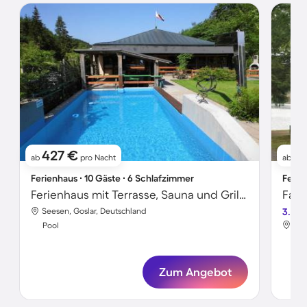
427 €
7
ab
pro Nacht
ab
Ferienhaus ∙ 10 Gäste ∙ 6 Schlafzimmer
Ferie
Ferienhaus mit Terrasse, Sauna und Grill | Haustiere sind willkommen
Seesen, Goslar, Deutschland
3.6
See
Pool
Poo
Zum Angebot