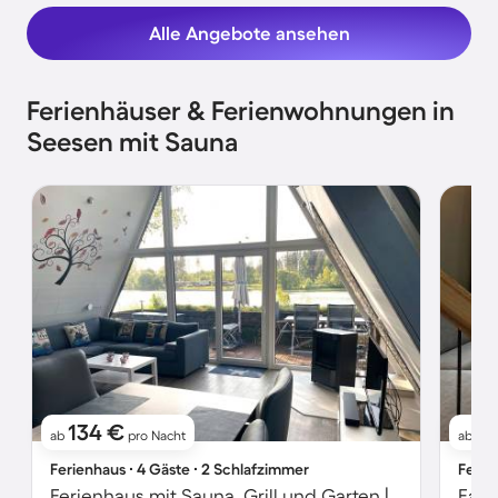
Alle Angebote ansehen
Ferienhäuser & Ferienwohnungen in
Seesen mit Sauna
134 €
2
ab
pro Nacht
ab
Ferienhaus ∙ 4 Gäste ∙ 2 Schlafzimmer
Ferie
Ferienhaus mit Sauna, Grill und Garten | Meerblick