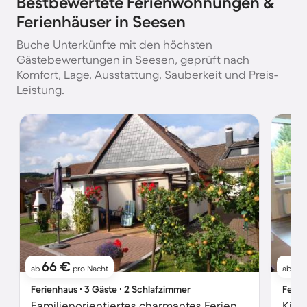
Bestbewertete Ferienwohnungen &
Ferienhäuser in Seesen
Buche Unterkünfte mit den höchsten
Gästebewertungen in Seesen, geprüft nach
Komfort, Lage, Ausstattung, Sauberkeit und Preis-
Leistung.
66 €
4
ab
pro Nacht
ab
Ferienhaus ∙ 3 Gäste ∙ 2 Schlafzimmer
Ferie
Familienorientiertes charmantes Ferienhaus mit Terrasse, Grill und Garten | Bergblick
Kind