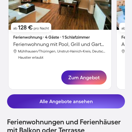
128 €
1
ab
pro Nacht
ab
Ferienwohnung ∙ 4 Gäste ∙ 1 Schlafzimmer
Ferie
Ferienwohnung mit Pool, Grill und Garten
Apar
Mühlhausen/Thüringen, Unstrut-Hainich-Kreis, Deutschland
Haustier erlaubt
Hau
Zum Angebot
Alle Angebote ansehen
Ferienwohnungen und Ferienhäuser
mit Balkon oder Terrasse