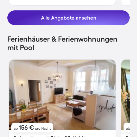
Alle Angebote ansehen
Ferienhäuser & Ferienwohnungen
mit Pool
156 €
1
ab
pro Nacht
ab