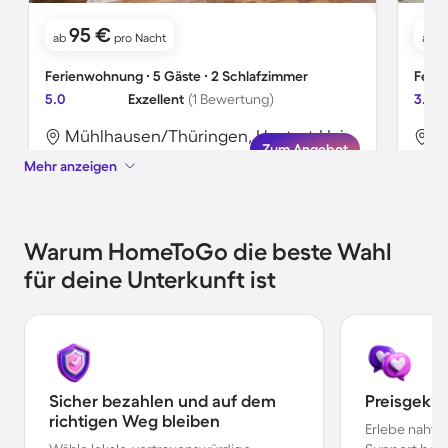
95 €
ab
pro Nacht
ab
Ferienwohnung ∙ 5 Gäste ∙ 2 Schlafzimmer
Ferie
5.0
Exzellent
(1 Bewertung)
3.7
Mühlhausen/Thüringen, Unstrut-Hainich-Kreis, Deutschland
Zum Angebot
Mehr anzeigen
Warum HomeToGo die beste Wahl
für deine Unterkunft ist
Sicher bezahlen und auf dem
Preisgekr
richtigen Weg bleiben
Erlebe nahtl