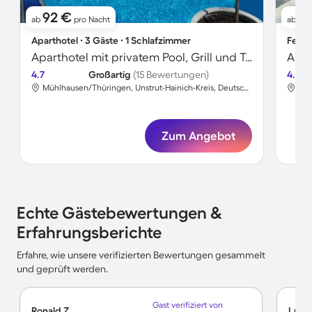
92 €
5
ab
pro Nacht
ab
Aparthotel ∙ 3 Gäste ∙ 1 Schlafzimmer
Ferie
Aparthotel mit privatem Pool, Grill und Terrasse | Stadtblick
Apar
4.7
Großartig
(15 Bewertungen)
4.6
Mühlhausen/Thüringen, Unstrut-Hainich-Kreis, Deutschland
Zum Angebot
Echte Gästebewertungen &
Erfahrungsberichte
Erfahre, wie unsere verifizierten Bewertungen gesammelt
und geprüft werden.
Gast verifiziert von
Ronald Z.
Lucy 