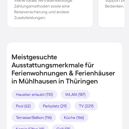
Wähle lokale, vertrauenswürdige
Support bei 
Zahlungsmethoden sowie eine
Bedenken.
Reiseversicherung und andere
Zusatzleistungen.
Meistgesuchte
Ausstattungsmerkmale für
Ferienwohnungen & Ferienhäuser
in Mühlhausen in Thüringen
Haustier erlaubt (110)
WLAN (187)
Pool (62)
Parkplatz (29)
TV (229)
Terrasse/Balkon (116)
Küche (166)
Kamin/Ofen (61)
Grill (91)