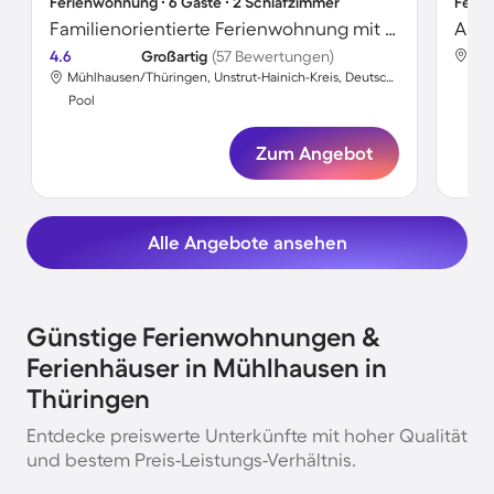
Ferienwohnung ∙ 6 Gäste ∙ 2 Schlafzimmer
Ferie
Familienorientierte Ferienwohnung mit Garten, Grill und Pool | Hunde erlaubt
4.6
Großartig
(57 Bewertungen)
Mühlhausen/Thüringen, Unstrut-Hainich-Kreis, Deutschland
Poo
Pool
Zum Angebot
Alle Angebote ansehen
Günstige Ferienwohnungen &
Ferienhäuser in Mühlhausen in
Thüringen
Entdecke preiswerte Unterkünfte mit hoher Qualität
und bestem Preis-Leistungs-Verhältnis.