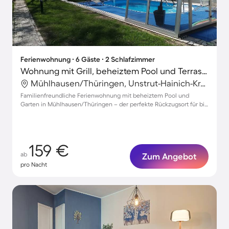
Ferienwohnung ∙ 6 Gäste ∙ 2 Schlafzimmer
Wohnung mit Grill, beheiztem Pool und Terrasse
Mühlhausen/Thüringen, Unstrut-Hainich-Kreis, Deutschland
Familienfreundliche Ferienwohnung mit beheiztem Pool und
Garten in Mühlhausen/Thüringen – der perfekte Rückzugsort für bis
zu 6 Gäste!
159 €
ab
Zum Angebot
pro Nacht