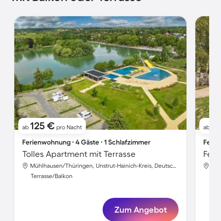
125 €
1
ab
pro Nacht
ab
Ferienwohnung ∙ 4 Gäste ∙ 1 Schlafzimmer
Ferie
Tolles Apartment mit Terrasse
Feri
Mühlhausen/Thüringen, Unstrut-Hainich-Kreis, Deutschland
Terrasse/Balkon
Ter
Zum Angebot