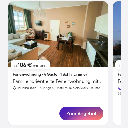
106 €
5
ab
pro Nacht
ab
Ferienwohnung ∙ 4 Gäste ∙ 1 Schlafzimmer
Ferie
Familienorientierte Ferienwohnung mit beheiztem Pool | Gartenblick | Haustiere sind willkommen
Feri
Mühlhausen/Thüringen, Unstrut-Hainich-Kreis, Deutschland
4.1
Zum Angebot