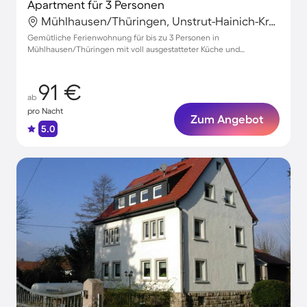
Apartment für 3 Personen
Mühlhausen/Thüringen, Unstrut-Hainich-Kreis, Deutschland
Gemütliche Ferienwohnung für bis zu 3 Personen in
Mühlhausen/Thüringen mit voll ausgestatteter Küche und
charmantem Ambiente
91 €
ab
pro Nacht
Zum Angebot
5.0