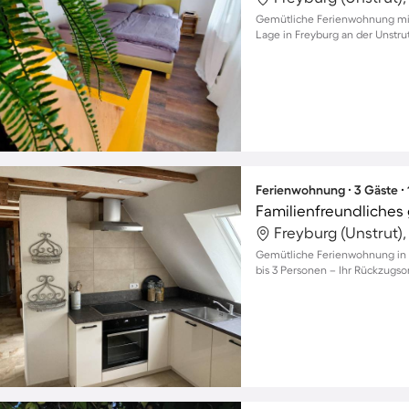
Gemütliche Ferienwohnung mit 
Lage in Freyburg an der Unstru
Ferienwohnung ∙ 3 Gäste ∙
Freyburg (Unstrut)
Gemütliche Ferienwohnung in F
bis 3 Personen – Ihr Rückzugsor