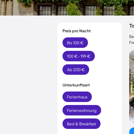
T
Preis pro Nacht
Ba
Fr
Bis 100 €
100 € - 199 €
Ab 200 €
Unterkunftsart
Ferienhaus
Ferienwohnung
Bed & Breakfast