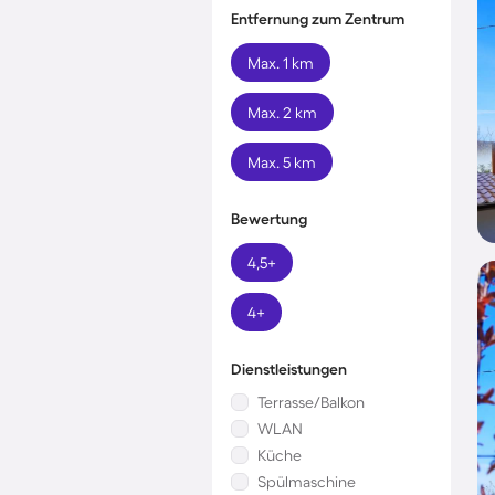
Entfernung zum Zentrum
Max. 1 km
Max. 2 km
Max. 5 km
Bewertung
4,5+
4+
Dienstleistungen
Terrasse/Balkon
WLAN
Küche
Spülmaschine