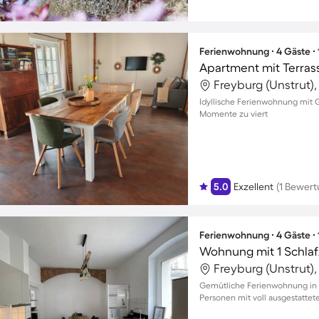
Ferienwohnung ∙ 4 Gäste ∙
Apartment mit Terras
Freyburg (Unstrut)
Idyllische Ferienwohnung mit G
Momente zu viert
5.0
Exzellent
(1 Bewert
Ferienwohnung ∙ 4 Gäste ∙
Wohnung mit 1 Schlaf
Freyburg (Unstrut)
Gemütliche Ferienwohnung in Fr
Personen mit voll ausgestattet