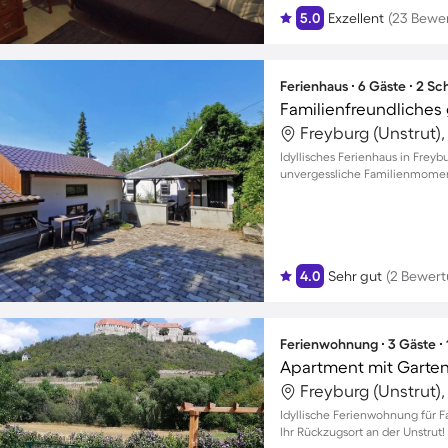
5.0
Exzellent
(23 Bewe
Ferienhaus ∙ 6 Gäste ∙ 2 S
Freyburg (Unstrut)
Idyllisches Ferienhaus in Freyb
unvergessliche Familienmomen
4.0
Sehr gut
(2 Bewer
Ferienwohnung ∙ 3 Gäste ∙
Apartment mit Garten
Freyburg (Unstrut)
Idyllische Ferienwohnung für F
Ihr Rückzugsort an der Unstrut!