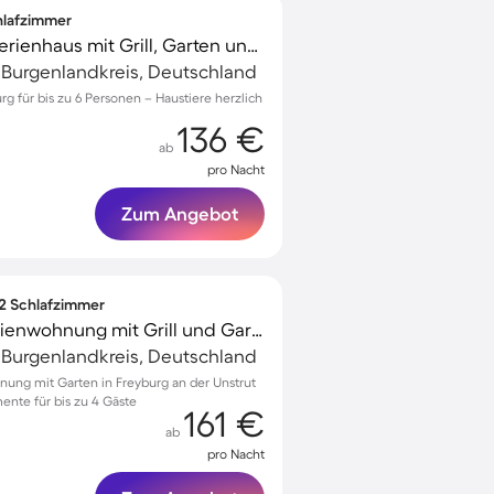
chlafzimmer
Familienorientiertes Ferienhaus mit Grill, Garten und Sauna | Haustiere erlaubt
, Burgenlandkreis, Deutschland
urg für bis zu 6 Personen – Haustiere herzlich
136 €
ab
pro Nacht
Zum Angebot
 2 Schlafzimmer
Kinderfreundliche Ferienwohnung mit Grill und Garten
, Burgenlandkreis, Deutschland
ung mit Garten in Freyburg an der Unstrut
ente für bis zu 4 Gäste
161 €
ab
pro Nacht