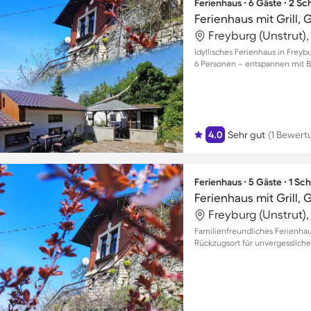
Ferienhaus ∙ 6 Gäste ∙ 2 S
Ferienhaus mit Grill,
Freyburg (Unstrut)
Idyllisches Ferienhaus in Freyb
6 Personen – entspannen mit B
4.0
Sehr gut
(1 Bewert
Ferienhaus ∙ 5 Gäste ∙ 1 Sc
Freyburg (Unstrut)
Familienfreundliches Ferienhau
Rückzugsort für unvergesslic