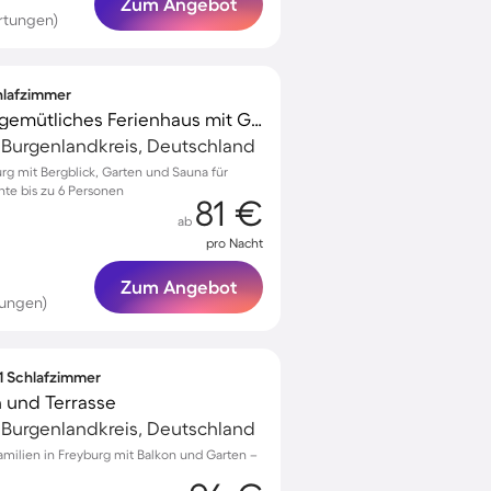
Zum Angebot
rtungen)
chlafzimmer
Familienfreundliches gemütliches Ferienhaus mit Grill, Sauna und Garten | Bergblick
, Burgenlandkreis, Deutschland
urg mit Bergblick, Garten und Sauna für
te bis zu 6 Personen
81 €
ab
pro Nacht
Zum Angebot
tungen)
 1 Schlafzimmer
 und Terrasse
, Burgenlandkreis, Deutschland
amilien in Freyburg mit Balkon und Garten –