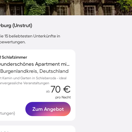
burg (Unstrut)
ie 15 beliebtesten Unterkünfte in
tebewertungen.
 1 Schlafzimmer
Familienorientiertes wunderschönes Apartment mit Garten, schnellem Internet und Terrasse | Bergblick
, Burgenlandkreis, Deutschland
 Kamin und Garten in Schleberoda - ideal
unvergessliche Veranstaltungen
70 €
ab
pro Nacht
Zum Angebot
rtungen)