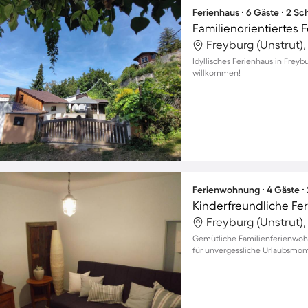
Ferienhaus ∙ 6 Gäste ∙ 2 S
Freyburg (Unstrut)
Idyllisches Ferienhaus in Freyb
willkommen!
Ferienwohnung ∙ 4 Gäste ∙
Freyburg (Unstrut)
Gemütliche Familienferienwohn
für unvergessliche Urlaubsmom