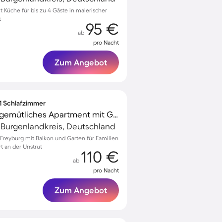
Küche für bis zu 4 Gäste in malerischer
t
95 €
ab
pro Nacht
Zum Angebot
 1 Schlafzimmer
Familienfreundliches gemütliches Apartment mit Garten und Terrasse | Ideal für Homeoffice
, Burgenlandkreis, Deutschland
reyburg mit Balkon und Garten für Familien
t an der Unstrut
110 €
ab
pro Nacht
Zum Angebot