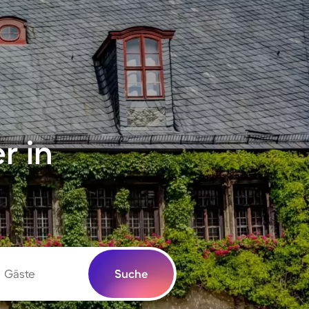
r in
Gäste
Suche