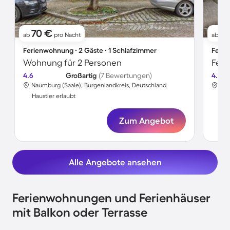
70 €
8
ab
pro Nacht
ab
Ferienwohnung ∙ 2 Gäste ∙ 1 Schlafzimmer
Ferie
Wohnung für 2 Personen
Feri
4.6
Großartig
(7 Bewertungen)
4.5
Naumburg (Saale), Burgenlandkreis, Deutschland
Nau
Haustier erlaubt
Hau
Zum Angebot
Alle Angebote ansehen
Ferienwohnungen und Ferienhäuser
mit Balkon oder Terrasse