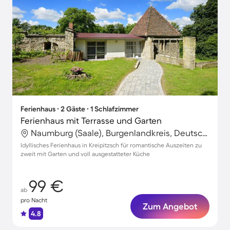
Ferienhaus ∙ 2 Gäste ∙ 1 Schlafzimmer
Ferienhaus mit Terrasse und Garten
Naumburg (Saale), Burgenlandkreis, Deutschland
Idyllisches Ferienhaus in Kreipitzsch für romantische Auszeiten zu
zweit mit Garten und voll ausgestatteter Küche
99 €
ab
pro Nacht
Zum Angebot
4.8