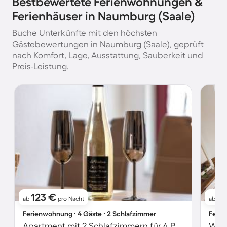
Bestbewertete Ferienwohnungen &
Ferienhäuser in Naumburg (Saale)
Buche Unterkünfte mit den höchsten
Gästebewertungen in Naumburg (Saale), geprüft
nach Komfort, Lage, Ausstattung, Sauberkeit und
Preis-Leistung.
123 €
9
ab
pro Nacht
ab
Ferienwohnung ∙ 4 Gäste ∙ 2 Schlafzimmer
Ferie
Apartment mit 2 Schlafzimmern für 4 Personen
Wohn