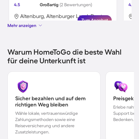
4.5
Großartig
(2 Bewertungen)
4.5
Altenburg, Altenburger Land, Deutschland
Zum Angebot
Mehr anzeigen
Warum HomeToGo die beste Wahl
für deine Unterkunft ist
Sicher bezahlen und auf dem
Preisgekr
richtigen Weg bleiben
Erlebe nahtl
Wähle lokale, vertrauenswürdige
Support bei 
Zahlungsmethoden sowie eine
Bedenken.
Reiseversicherung und andere
Zusatzleistungen.