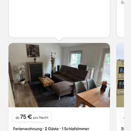
Bewer
75 €
ab
pro Nacht
ab
Ferienwohnung ∙ 2 Gäste ∙ 1 Schlafzimmer
Studi