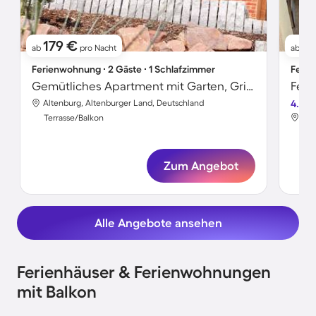
179 €
7
ab
pro Nacht
ab
Ferienwohnung ∙ 2 Gäste ∙ 1 Schlafzimmer
Ferie
Gemütliches Apartment mit Garten, Grill und Terrasse
Feri
Altenburg, Altenburger Land, Deutschland
4.5
Alt
Terrasse/Balkon
Ter
Zum Angebot
Alle Angebote ansehen
Ferienhäuser & Ferienwohnungen
mit Balkon