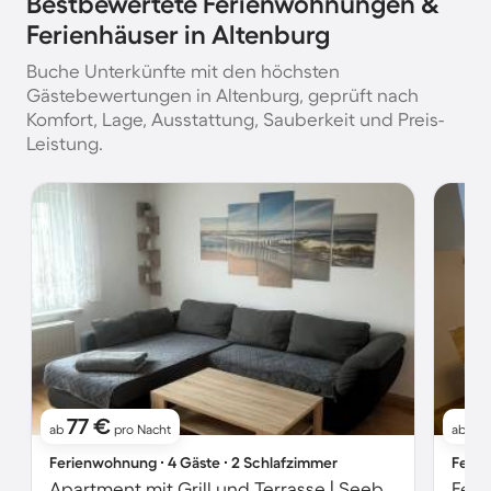
Bestbewertete Ferienwohnungen &
Ferienhäuser in Altenburg
Buche Unterkünfte mit den höchsten
Gästebewertungen in Altenburg, geprüft nach
Komfort, Lage, Ausstattung, Sauberkeit und Preis-
Leistung.
77 €
9
ab
pro Nacht
ab
Ferienwohnung ∙ 4 Gäste ∙ 2 Schlafzimmer
Ferie
Apartment mit Grill und Terrasse | Seeblick
Feri