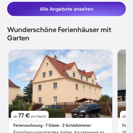
Alle Angebote ansehen
Wunderschöne Ferienhäuser mit
Garten
77 €
7
ab
pro Nacht
ab
Ferienwohnung ∙ 7 Gäste ∙ 2 Schlafzimmer
Ferie
Familienorientiertes tolles Apartment mit Garten und Grill | Gartenblick