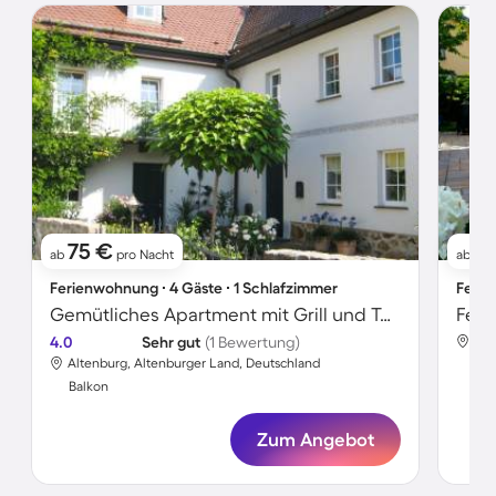
75 €
91
ab
pro Nacht
ab
Ferienwohnung ∙ 4 Gäste ∙ 1 Schlafzimmer
Ferie
Gemütliches Apartment mit Grill und Terrasse
Feri
4.0
Sehr gut
(1 Bewertung)
Alt
Altenburg, Altenburger Land, Deutschland
Bal
Balkon
Zum Angebot