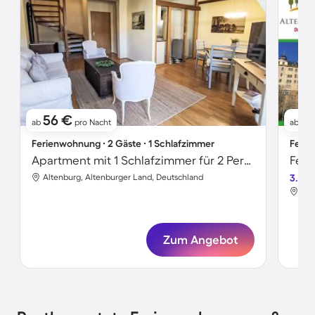
56 €
71
ab
pro Nacht
ab
Ferienwohnung ∙ 2 Gäste ∙ 1 Schlafzimmer
Ferie
Apartment mit 1 Schlafzimmer für 2 Personen
Altenburg, Altenburger Land, Deutschland
3.6
Alt
Zum Angebot