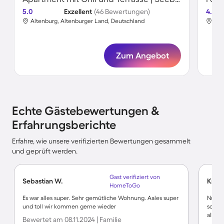
5.0
Exzellent
(46 Bewertungen)
4.7
Altenburg, Altenburger Land, Deutschland
Alt
Zum Angebot
Echte Gästebewertungen &
Erfahrungsberichte
Erfahre, wie unsere verifizierten Bewertungen gesammelt
und geprüft werden.
Gast verifiziert von
Sebastian W.
Krist
HomeToGo
Es war alles super. Sehr gemütliche Wohnung. Aales super
Nur et
und toll wir kommen gerne wieder
schlec
alles 
Bewertet am 08.11.2024 | Familie