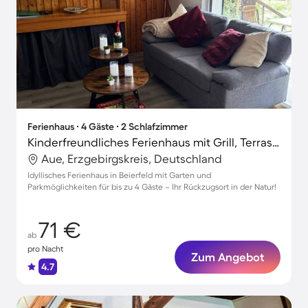
Ferienhaus ∙ 4 Gäste ∙ 2 Schlafzimmer
Kinderfreundliches Ferienhaus mit Grill, Terrasse und Garten | Naturblick | Perfekt für die Arbeit von Zuhause
Aue, Erzgebirgskreis, Deutschland
Idyllisches Ferienhaus in Beierfeld mit Garten und
Parkmöglichkeiten für bis zu 4 Gäste – Ihr Rückzugsort in der Natur!
71 €
ab
pro Nacht
Zum Angebot
4.7