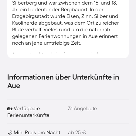
Silberberg und war zwischen dem 16. und 18.
Jh. ein bedeutender Bergbauort. In der
Erzgebirgsstadt wurde Eisen, Zinn, Silber und
Kaolinerde abgebaut, was dem Ort zu reicher
Blüte verhalf. Vieles rund um die naturnah
gelegenen Ferienwohnungen in Aue erinnert
noch an jene umtriebige Zeit.
Aue erstreckt sich in einem malerischen
Talkessel, durch den die Zwickauer Mulde
fließt. Die umgebenden lauschigen Höhen des
Erzgebirges verlocken zu außergewöhnlichen
Informationen über Unterkünfte in
Wanderungen. Aber auch die beachtliche
Aue
Kulturszene sowie fröhliche Feste und
interessante Veranstaltungen machen
Urlaubstage in einer Ferienwohnung oder
einem Ferienhaus in Aue vor allem auch für
🏡 Verfügbare
31 Angebote
Familien zu einem kurzweiligen Erlebnis.
Ferienunterkünfte
🌙 Min. Preis pro Nacht
ab 25 €