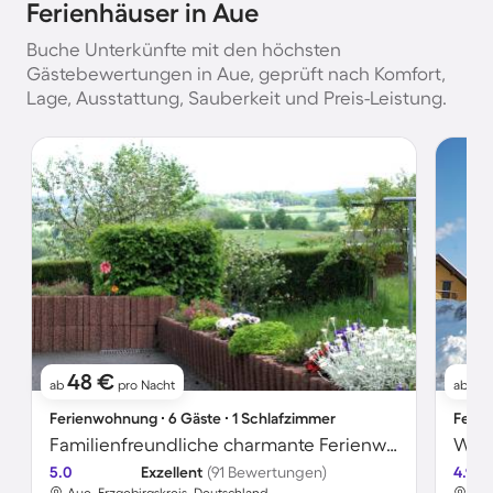
Ferienhäuser in Aue
Buche Unterkünfte mit den höchsten
Gästebewertungen in Aue, geprüft nach Komfort,
Lage, Ausstattung, Sauberkeit und Preis-Leistung.
48 €
5
ab
pro Nacht
ab
Ferienwohnung ∙ 6 Gäste ∙ 1 Schlafzimmer
Ferie
Familienfreundliche charmante Ferienwohnung mit Garten | Bergblick
Wohn
5.0
Exzellent
(91 Bewertungen)
4.9
Aue, Erzgebirgskreis, Deutschland
Aue