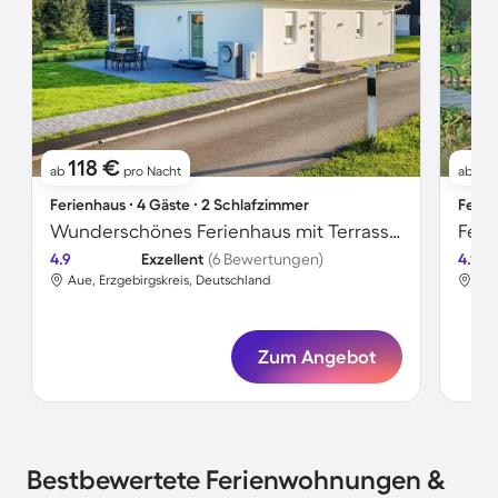
118 €
3
ab
pro Nacht
ab
Ferienhaus ∙ 4 Gäste ∙ 2 Schlafzimmer
Ferie
Wunderschönes Ferienhaus mit Terrasse, Grill und Garten
4.9
Exzellent
(6 Bewertungen)
4.1
Aue, Erzgebirgskreis, Deutschland
Aue
Zum Angebot
Bestbewertete Ferienwohnungen &