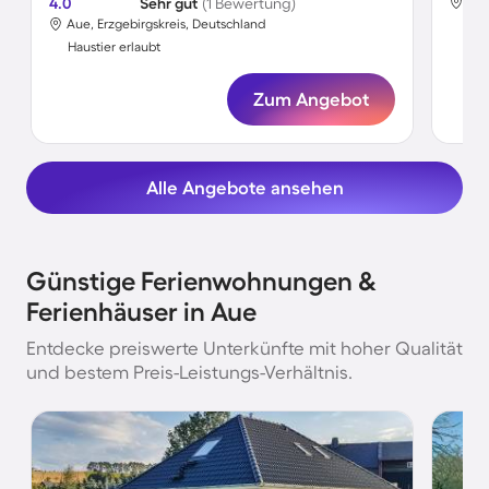
4.0
Sehr gut
(1 Bewertung)
Aue
Aue, Erzgebirgskreis, Deutschland
Hau
Haustier erlaubt
Zum Angebot
Alle Angebote ansehen
Günstige Ferienwohnungen &
Ferienhäuser in Aue
Entdecke preiswerte Unterkünfte mit hoher Qualität
und bestem Preis-Leistungs-Verhältnis.