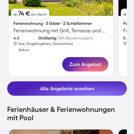
74 €
5
ab
pro Nacht
ab
Ferienwohnung ∙ 3 Gäste ∙ 2 Schlafzimmer
Ferie
Ferienwohnung mit Grill, Terrasse und Garten
4.6
Großartig
(104 Bewertungen)
5.0
Aue, Erzgebirgskreis, Deutschland
Aue
Balkon
Bal
Zum Angebot
Alle Angebote ansehen
Ferienhäuser & Ferienwohnungen
mit Pool