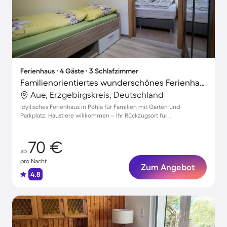
Ferienhaus ∙ 4 Gäste ∙ 3 Schlafzimmer
Familienorientiertes wunderschönes Ferienhaus mit Garten, Terrasse und Grill | Gartenblick | Haustiere erlaubt
Aue, Erzgebirgskreis, Deutschland
Idyllisches Ferienhaus in Pöhla für Familien mit Garten und
Parkplatz, Haustiere willkommen – Ihr Rückzugsort für
unvergessliche Tage!
70 €
ab
pro Nacht
Zum Angebot
4.8