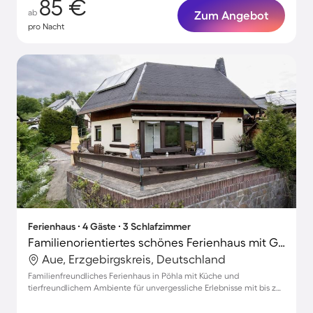
85 €
ab
Zum Angebot
pro Nacht
Ferienhaus ∙ 4 Gäste ∙ 3 Schlafzimmer
Familienorientiertes schönes Ferienhaus mit Garten, Grill und Terrasse | Gartenblick | Haustiere sind willkommen
Aue, Erzgebirgskreis, Deutschland
Familienfreundliches Ferienhaus in Pöhla mit Küche und
tierfreundlichem Ambiente für unvergessliche Erlebnisse mit bis zu
4 Gästen