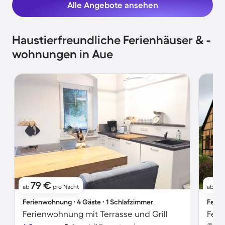
Alle Angebote ansehen
Haustierfreundliche Ferienhäuser & -
wohnungen in Aue
79 €
4
ab
pro Nacht
ab
Ferienwohnung ∙ 4 Gäste ∙ 1 Schlafzimmer
Ferie
Ferienwohnung mit Terrasse und Grill
Feri