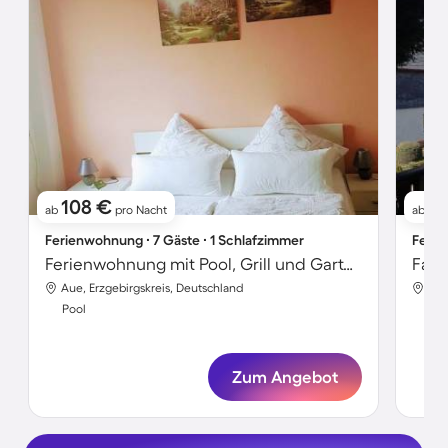
108 €
11
ab
pro Nacht
ab
Ferienwohnung ∙ 7 Gäste ∙ 1 Schlafzimmer
Ferie
Ferienwohnung mit Pool, Grill und Garten | Bergblick
Aue, Erzgebirgskreis, Deutschland
Aue
Pool
Poo
Zum Angebot