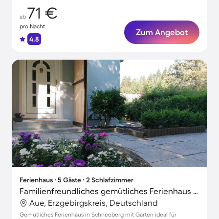
71 €
ab
pro Nacht
Zum Angebot
4.8
Ferienhaus ∙ 5 Gäste ∙ 2 Schlafzimmer
Familienfreundliches gemütliches Ferienhaus mit Terrasse, Sauna und Grill | Ideal für Homeoffice
Aue, Erzgebirgskreis, Deutschland
Gemütliches Ferienhaus in Schneeberg mit Garten ideal für