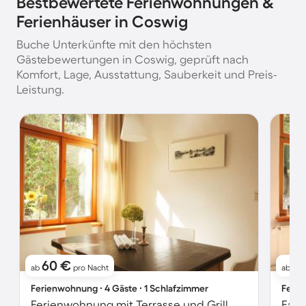
Bestbewertete Ferienwohnungen &
Ferienhäuser in Coswig
Buche Unterkünfte mit den höchsten
Gästebewertungen in Coswig, geprüft nach
Komfort, Lage, Ausstattung, Sauberkeit und Preis-
Leistung.
60 €
4
ab
pro Nacht
ab
Ferienwohnung ∙ 4 Gäste ∙ 1 Schlafzimmer
Ferie
Ferienwohnung mit Terrasse und Grill