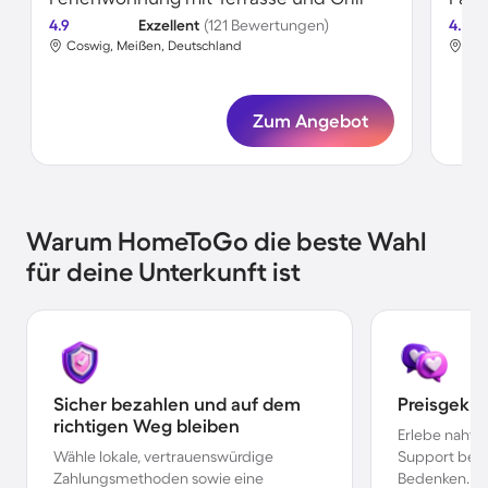
4.9
Exzellent
(121 Bewertungen)
4.8
Coswig, Meißen, Deutschland
Cos
Zum Angebot
Warum HomeToGo die beste Wahl
für deine Unterkunft ist
Sicher bezahlen und auf dem
Preisgekr
richtigen Weg bleiben
Erlebe nahtl
Wähle lokale, vertrauenswürdige
Support bei 
Zahlungsmethoden sowie eine
Bedenken.