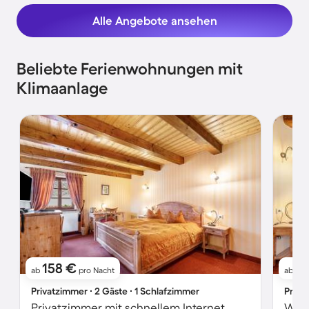
Alle Angebote ansehen
Beliebte Ferienwohnungen mit
Klimaanlage
158 €
1
ab
pro Nacht
ab
Privatzimmer ∙ 2 Gäste ∙ 1 Schlafzimmer
Priva
Privatzimmer mit schnellem Internet