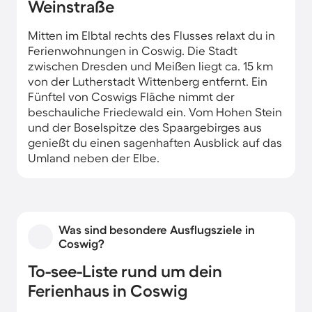
Weinstraße
Mitten im Elbtal rechts des Flusses relaxt du in
Ferienwohnungen in Coswig. Die Stadt
zwischen Dresden und Meißen liegt ca. 15 km
von der Lutherstadt Wittenberg entfernt. Ein
Fünftel von Coswigs Fläche nimmt der
beschauliche Friedewald ein. Vom Hohen Stein
und der Boselspitze des Spaargebirges aus
genießt du einen sagenhaften Ausblick auf das
Umland neben der Elbe.
Bereits 4.500 v. Chr. siedelten Menschen im
heutigen Gebiet Coswigs. Unweit deiner
Ferienwohnung entdeckst du Historisches wie
Was sind besondere Ausflugsziele in
die Alte Kirche am Ravensburger Platz oder die
Coswig?
alte Coswiger Dorfkirche. Seine idyllische Lage
zwischen Friedewald, Elbauen und dem
To-see-Liste rund um dein
Spaargebirge macht die Stadt für Besucher
Ferienhaus in Coswig
interessant. Radfahrer freuen sich über die
Anbindung mehrerer Fernradwege wie der