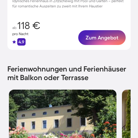
Idyllisches Ferienhaus in Zitzschewig mit Pool und Garten – perfekt
für romantische Auszeiten zu zweit mit Ihrem Haustier
118 €
ab
pro Nacht
Zum Angebot
4.9
Ferienwohnungen und Ferienhäuser
mit Balkon oder Terrasse