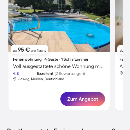
95 €
17
ab
pro Nacht
ab
Ferienwohnung ∙ 4 Gäste ∙ 1 Schlafzimmer
Ferie
Voll ausgestattete schöne Wohnung mit Grill, Terrasse und Sauna | Gartenblick
Apar
4.8
Exzellent
(2 Bewertungen)
Cos
Coswig, Meißen, Deutschland
Zum Angebot