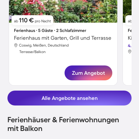
110 €
7
ab
pro Nacht
ab
Ferienhaus ∙ 5 Gäste ∙ 2 Schlafzimmer
Ferie
Ferienhaus mit Garten, Grill und Terrasse
Coswig, Meißen, Deutschland
4.8
Cos
Terrasse/Balkon
Ter
Zum Angebot
Alle Angebote ansehen
Ferienhäuser & Ferienwohnungen
mit Balkon