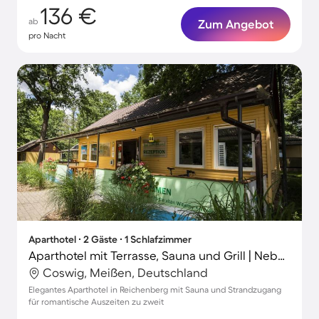
136 €
ab
Zum Angebot
pro Nacht
Aparthotel ∙ 2 Gäste ∙ 1 Schlafzimmer
Aparthotel mit Terrasse, Sauna und Grill | Neben dem Strand | Haustierfreundlich
Coswig, Meißen, Deutschland
Elegantes Aparthotel in Reichenberg mit Sauna und Strandzugang
für romantische Auszeiten zu zweit