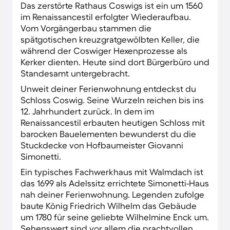
Das zerstörte Rathaus Coswigs ist ein um 1560
Elberadweg.
im Renaissancestil erfolgter Wiederaufbau.
Vom Vorgängerbau stammen die
spätgotischen kreuzgratgewölbten Keller, die
während der Coswiger Hexenprozesse als
Kerker dienten. Heute sind dort Bürgerbüro und
Standesamt untergebracht.
Unweit deiner Ferienwohnung entdeckst du
Schloss Coswig. Seine Wurzeln reichen bis ins
12. Jahrhundert zurück. In dem im
Renaissancestil erbauten heutigen Schloss mit
barocken Bauelementen bewunderst du die
Stuckdecke von Hofbaumeister Giovanni
Simonetti.
Ein typisches Fachwerkhaus mit Walmdach ist
das 1699 als Adelssitz errichtete Simonetti-Haus
nah deiner Ferienwohnung. Legenden zufolge
baute König Friedrich Wilhelm das Gebäude
um 1780 für seine geliebte Wilhelmine Enck um.
Sehenswert sind vor allem die prachtvollen