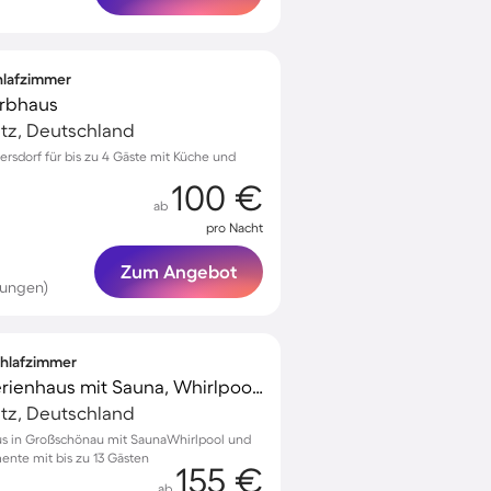
chlafzimmer
Erbhaus
tz, Deutschland
rsdorf für bis zu 4 Gäste mit Küche und
100 €
ab
pro Nacht
Zum Angebot
tungen)
Schlafzimmer
Kinderfreundliches Ferienhaus mit Sauna, Whirlpool und Grill | Naturblick | Haustierfreundlich
tz, Deutschland
us in Großschönau mit SaunaWhirlpool und
ente mit bis zu 13 Gästen
155 €
ab