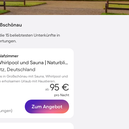
oßschönau
ie 15 beliebtesten Unterkünfte in
ertungen.
chlafzimmer
Ferienhaus mit Grill, Whirlpool und Sauna | Naturblick
tz, Deutschland
us in Großschönau mit Sauna, Whirlpool und
nen erholsamen Urlaub mit Haustieren.
95 €
ab
pro Nacht
Zum Angebot
tungen)