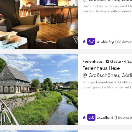
Gemütliches Ferienhaus mit Gar
Gäste - Haustiere willkommen!
4.7
Großartig
(88 Bewe
Ferienhaus ∙ 12 Gäste ∙ 4 
Ferienhaus Hexe
Großschönau, Görli
Ruhiges Ferienhaus in Großsch
unvergessliche Momente mit bi
5.0
Exzellent
(1 Bewert