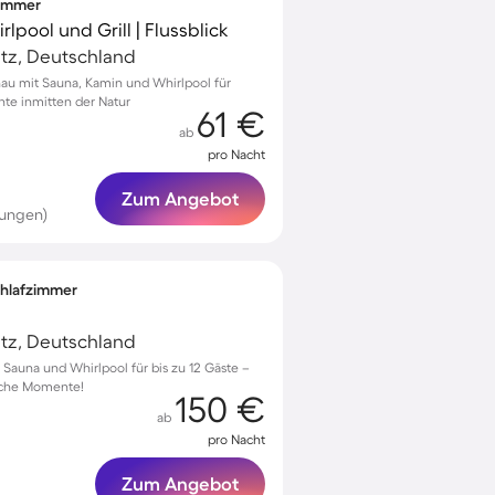
zimmer
lpool und Grill | Flussblick
tz, Deutschland
nau mit Sauna, Kamin und Whirlpool für
te inmitten der Natur
61 €
ab
pro Nacht
Zum Angebot
tungen)
Schlafzimmer
tz, Deutschland
Sauna und Whirlpool für bis zu 12 Gäste –
liche Momente!
150 €
ab
pro Nacht
Zum Angebot