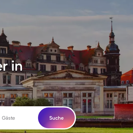
r in
Gäste
Suche