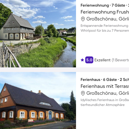
Ferienwohnung ∙ 7 Gäste ∙
Ferienwohnung Frush
Großschönau, Görli
Entspannende Ferienwohnung i
Whirlpool für bis zu 7 Personen
5.0
Exzellent
(1 Bewert
Ferienhaus ∙ 6 Gäste ∙ 2 S
Großschönau, Görli
Idyllisches Ferienhaus in Groß
tierfreundlicher Atmosphäre