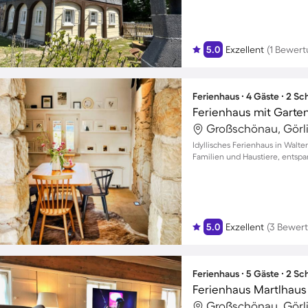
5.0
Exzellent
(1 Bewert
Ferienhaus ∙ 4 Gäste ∙ 2 S
Ferienhaus mit Garten
Großschönau, Görli
Idyllisches Ferienhaus in Walte
Familien und Haustiere, entspa
5.0
Exzellent
(3 Bewer
Ferienhaus ∙ 5 Gäste ∙ 2 S
Ferienhaus Martlhaus
Großschönau, Görli