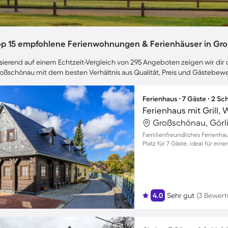
op 15 empfohlene Ferienwohnungen & Ferienhäuser in Gr
sierend auf einem Echtzeit-Vergleich von 295 Angeboten zeigen wir dir d
oßschönau mit dem besten Verhältnis aus Qualität, Preis und Gästebew
Ferienhaus ∙ 7 Gäste ∙ 2 S
Großschönau, Görli
Familienfreundliches Ferienha
Platz für 7 Gäste, ideal für ei
4.0
Sehr gut
(3 Bewer