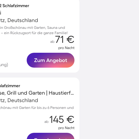
 2 Schlafzimmer
i
tz, Deutschland
n Großschönau mit Garten, Sauna und
 – ein Rückzugsort für die ganze Familie!
71 €
ab
pro Nacht
Zum Angebot
ung)
chlafzimmer
Ferienhaus mit Terrasse, Grill und Garten | Haustierfreundlich
tz, Deutschland
schönau mit Garten für bis zu 6 Personen und
145 €
ab
pro Nacht