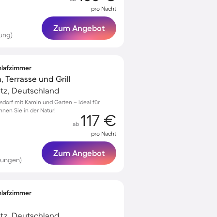
pro Nacht
Zum Angebot
ung)
chlafzimmer
, Terrasse und Grill
tz, Deutschland
rsdorf mit Kamin und Garten – ideal für
nnen Sie in der Natur!
117 €
ab
pro Nacht
Zum Angebot
tungen)
chlafzimmer
tz, Deutschland