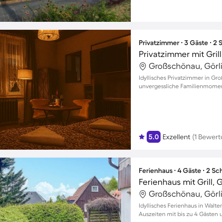
Privatzimmer ∙ 3 Gäste ∙ 2
Privatzimmer mit Gril
Großschönau, Görli
Idyllisches Privatzimmer in Gr
unvergessliche Familienmome
5.0
Exzellent
(1 Bewert
Ferienhaus ∙ 4 Gäste ∙ 2 S
Ferienhaus mit Grill, 
Großschönau, Görli
Idyllisches Ferienhaus in Walt
Auszeiten mit bis zu 4 Gästen