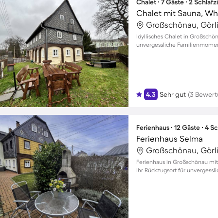
Chalet ∙ 7 Gäste ∙ 2 Schlaf
Chalet mit Sauna, Whir
Großschönau, Görli
Idyllisches Chalet in Großschö
unvergessliche Familienmomen
4.3
Sehr gut
(3 Bewer
Ferienhaus ∙ 12 Gäste ∙ 4 
Ferienhaus Selma
Großschönau, Görli
Ferienhaus in Großschönau mit 
Ihr Rückzugsort für unvergess