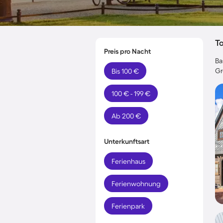
T
Preis pro Nacht
Ba
Gr
Bis 100 €
100 € - 199 €
Ab 200 €
Unterkunftsart
Ferienhaus
Ferienwohnung
Ferienpark