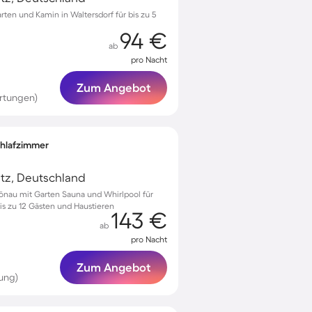
ten und Kamin in Waltersdorf für bis zu 5
94 €
ab
pro Nacht
Zum Angebot
rtungen)
Schlafzimmer
tz, Deutschland
önau mit Garten Sauna und Whirlpool für
s zu 12 Gästen und Haustieren
143 €
ab
pro Nacht
Zum Angebot
ung)