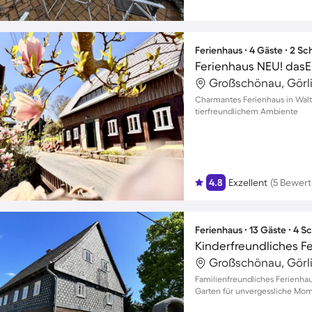
Ferienhaus ∙ 4 Gäste ∙ 2 S
Ferienhaus NEU! das
Großschönau, Görli
Charmantes Ferienhaus in Walte
tierfreundlichem Ambiente
4.8
Exzellent
(5 Bewer
Ferienhaus ∙ 13 Gäste ∙ 4 
Großschönau, Görli
Familienfreundliches Ferienha
Garten für unvergessliche Mom