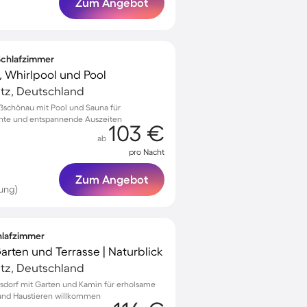
Zum Angebot
 Schlafzimmer
l, Whirlpool und Pool
tz, Deutschland
oßschönau mit Pool und Sauna für
nte und entspannende Auszeiten
103 €
ab
pro Nacht
Zum Angebot
ung)
chlafzimmer
Garten und Terrasse | Naturblick
tz, Deutschland
ersdorf mit Garten und Kamin für erholsame
 und Haustieren willkommen