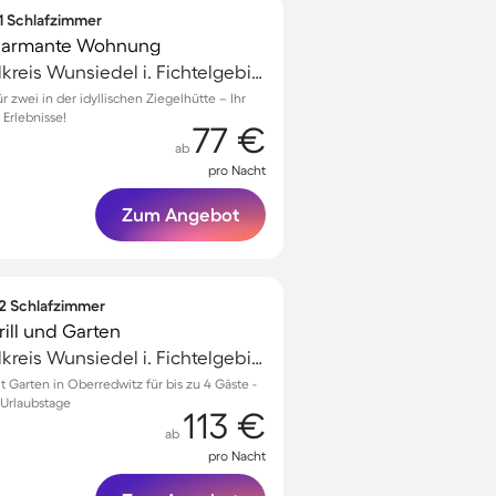
 1 Schlafzimmer
 charmante Wohnung
Marktredwitz, Landkreis Wunsiedel i. Fichtelgebirge, Deutschland
zwei in der idyllischen Ziegelhütte – Ihr
 Erlebnisse!
77 €
ab
pro Nacht
Zum Angebot
 2 Schlafzimmer
ill und Garten
Marktredwitz, Landkreis Wunsiedel i. Fichtelgebirge, Deutschland
Garten in Oberredwitz für bis zu 4 Gäste -
 Urlaubstage
113 €
ab
pro Nacht