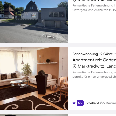
Romantische Ferienwohnung in 
unvergessliche Auszeiten zu z
Ferienwohnung ∙ 2 Gäste ∙
Apartment mit Garten 
Romantische Ferienwohnung mit
perfekt für einen unvergesslich
4.9
Exzellent
(29 Bewe