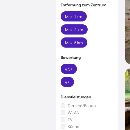
Entfernung zum Zentrum
Max. 1 km
Max. 2 km
Max. 5 km
Bewertung
4,5+
4+
Dienstleistungen
Terrasse/Balkon
WLAN
TV
Küche