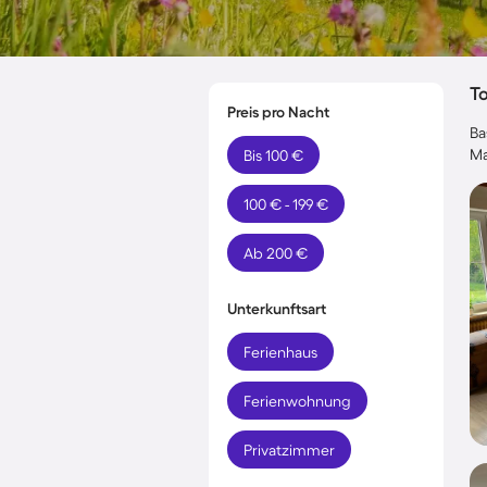
T
Preis pro Nacht
Ba
Ma
Bis 100 €
100 € - 199 €
Ab 200 €
Unterkunftsart
Ferienhaus
Ferienwohnung
Privatzimmer