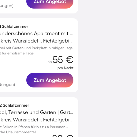
Zum Angebot
tungen)
 1 Schlafzimmer
Voll ausgestattetes wunderschönes Apartment mit Grill und Garten | Gartenblick | Haustiere erlaubt
Marktredwitz, Landkreis Wunsiedel i. Fichtelgebirge, Deutschland
wei mit Garten und Parkplatz in ruhiger Lage
t für erholsame Tage!
55 €
ab
pro Nacht
Zum Angebot
tungen)
 2 Schlafzimmer
Ferienwohnung mit Pool, Terrasse und Garten | Gartenblick | Ideal für Homeoffice
Marktredwitz, Landkreis Wunsiedel i. Fichtelgebirge, Deutschland
Balkon in Pfaben für bis zu 4 Personen –
liche Urlaubsmomente!