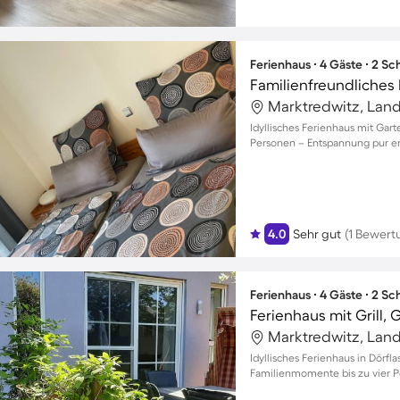
Ferienhaus ∙ 4 Gäste ∙ 2 S
Idyllisches Ferienhaus mit Gart
Personen – Entspannung pur er
4.0
Sehr gut
(1 Bewert
Ferienhaus ∙ 4 Gäste ∙ 2 S
Idyllisches Ferienhaus in Dörfl
Familienmomente bis zu vier 