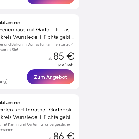
chlafzimmer
Familienfreundliches Ferienhaus mit Garten, Terrasse und Grill | Gartenblick
Marktredwitz, Landkreis Wunsiedel i. Fichtelgebirge, Deutschland
en und Balkon in Dörflas für Familien bis zu 4
wartet Sie!
85 €
ab
pro Nacht
Zum Angebot
ung)
chlafzimmer
Ferienhaus mit Grill, Garten und Terrasse | Gartenblick
Marktredwitz, Landkreis Wunsiedel i. Fichtelgebirge, Deutschland
as mit Kamin und Garten für unvergessliche
Personen
86 €
ab