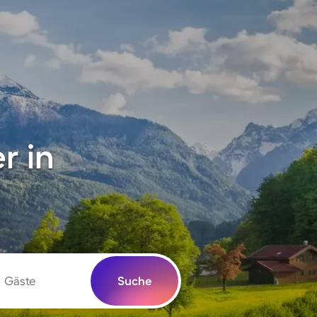
r in
Gäste
Suche