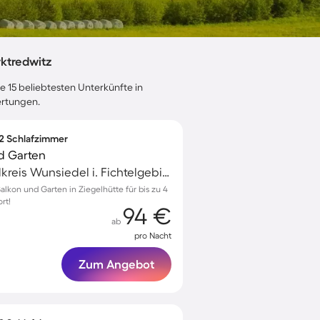
ktredwitz
e 15 beliebtesten Unterkünfte in
ertungen.
 2 Schlafzimmer
d Garten
Marktredwitz, Landkreis Wunsiedel i. Fichtelgebirge, Deutschland
alkon und Garten in Ziegelhütte für bis zu 4
rt!
94 €
ab
pro Nacht
Zum Angebot