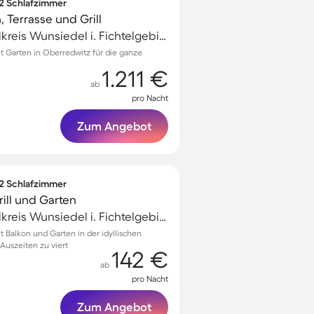
 2 Schlafzimmer
 Terrasse und Grill
Marktredwitz, Landkreis Wunsiedel i. Fichtelgebirge, Deutschland
 Garten in Oberredwitz für die ganze
1.211 €
ab
pro Nacht
Zum Angebot
 2 Schlafzimmer
ill und Garten
Marktredwitz, Landkreis Wunsiedel i. Fichtelgebirge, Deutschland
Balkon und Garten in der idyllischen
Auszeiten zu viert
142 €
ab
pro Nacht
Zum Angebot