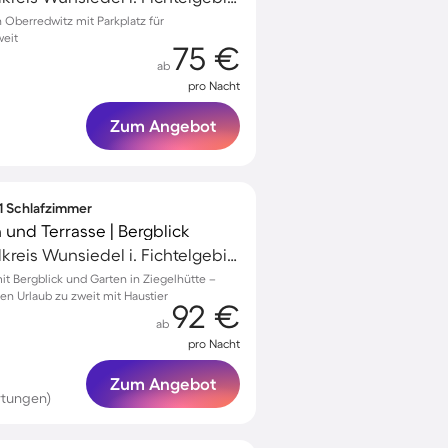
Oberredwitz mit Parkplatz für
weit
75 €
ab
pro Nacht
Zum Angebot
 1 Schlafzimmer
und Terrasse | Bergblick
Marktredwitz, Landkreis Wunsiedel i. Fichtelgebirge, Deutschland
 Bergblick und Garten in Ziegelhütte –
en Urlaub zu zweit mit Haustier
92 €
ab
pro Nacht
Zum Angebot
rtungen)