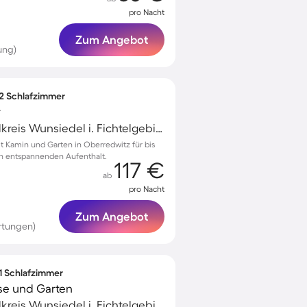
pro Nacht
Zum Angebot
ung)
 2 Schlafzimmer
r
Marktredwitz, Landkreis Wunsiedel i. Fichtelgebirge, Deutschland
 Kamin und Garten in Oberredwitz für bis
en entspannenden Aufenthalt.
117 €
ab
pro Nacht
Zum Angebot
rtungen)
 1 Schlafzimmer
se und Garten
Marktredwitz, Landkreis Wunsiedel i. Fichtelgebirge, Deutschland