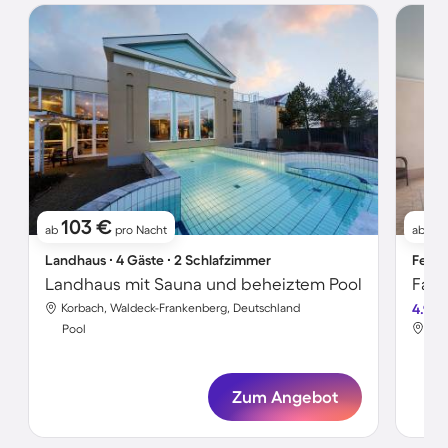
103 €
1
ab
pro Nacht
ab
Landhaus ∙ 4 Gäste ∙ 2 Schlafzimmer
Ferie
Landhaus mit Sauna und beheiztem Pool
Korbach, Waldeck-Frankenberg, Deutschland
4.9
Kor
Pool
Poo
Zum Angebot