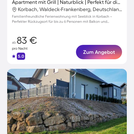
Apartment mit Grill | Naturblick | Perfekt für die Arbeit von Zuhause
Korbach, Waldeck-Frankenberg, Deutschland
Familienfreundliche Ferienwohnung mit Seeblick in Korbach –
Perfekter Rückzugsort für bis zu 6 Personen mit Balkon und
Parkmöglichkeiten
83 €
ab
pro Nacht
Zum Angebot
5.0