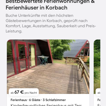
Bestbewertete Ferienwohnungen &
Ferienhäuser in Korbach
Buche Unterkünfte mit den höchsten
Gästebewertungen in Korbach, geprüft nach
Komfort, Lage, Ausstattung, Sauberkeit und Preis-
Leistung.
67 €
7
ab
pro Nacht
ab
Ferienhaus ∙ 6 Gäste ∙ 3 Schlafzimmer
Ferie
Kinderfreundliches Ferienhaus mit Terrasse und Garten | Naturblick