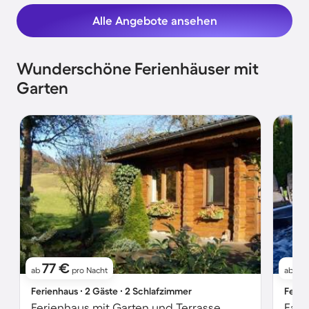
Alle Angebote ansehen
Wunderschöne Ferienhäuser mit
Garten
77 €
1
ab
pro Nacht
ab
Ferienhaus ∙ 2 Gäste ∙ 2 Schlafzimmer
Ferie
Ferienhaus mit Garten und Terrasse