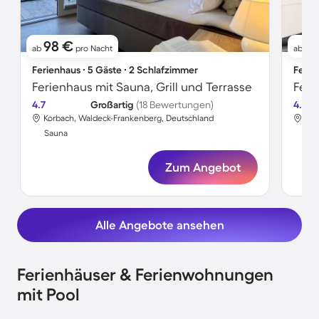
98 €
9
ab
pro Nacht
ab
Ferienhaus ∙ 5 Gäste ∙ 2 Schlafzimmer
Ferie
Ferienhaus mit Sauna, Grill und Terrasse
4.7
Großartig
(18 Bewertungen)
4.7
Korbach, Waldeck-Frankenberg, Deutschland
Kor
Sauna
Sa
Zum Angebot
Alle Angebote ansehen
Ferienhäuser & Ferienwohnungen
mit Pool