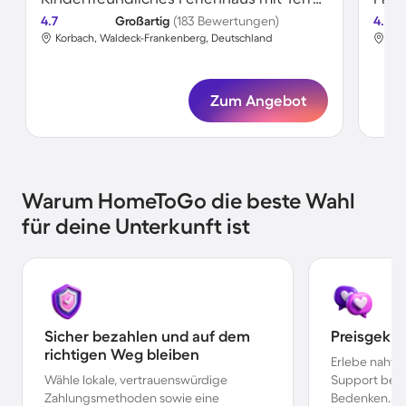
4.7
Großartig
(183 Bewertungen)
4.7
Korbach, Waldeck-Frankenberg, Deutschland
Kor
Zum Angebot
Warum HomeToGo die beste Wahl
für deine Unterkunft ist
Sicher bezahlen und auf dem
Preisgekr
richtigen Weg bleiben
Erlebe nahtl
Wähle lokale, vertrauenswürdige
Support bei 
Zahlungsmethoden sowie eine
Bedenken.