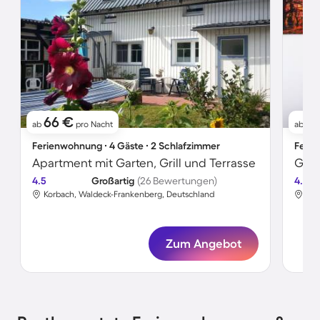
66 €
91
ab
pro Nacht
ab
Ferienwohnung ∙ 4 Gäste ∙ 2 Schlafzimmer
Ferie
Apartment mit Garten, Grill und Terrasse
4.5
Großartig
(26 Bewertungen)
4.7
Korbach, Waldeck-Frankenberg, Deutschland
Kor
Zum Angebot