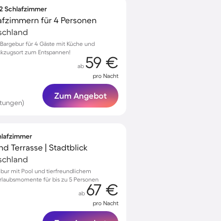
 2 Schlafzimmer
afzimmern für 4 Personen
schland
Bargebur für 4 Gäste mit Küche und
ückzugsort zum Entspannen!
59 €
ab
pro Nacht
Zum Angebot
rtungen)
chlafzimmer
nd Terrasse | Stadtblick
schland
mbur mit Pool und tierfreundlichem
rlaubsmomente für bis zu 5 Personen
67 €
ab
pro Nacht