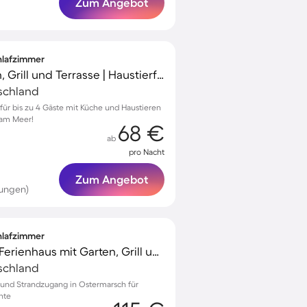
Zum Angebot
chlafzimmer
Ferienhaus mit Garten, Grill und Terrasse | Haustierfreundlich
schland
 für bis zu 4 Gäste mit Küche und Haustieren
 am Meer!
68 €
ab
pro Nacht
Zum Angebot
tungen)
chlafzimmer
Familienfreundliches Ferienhaus mit Garten, Grill und Terrasse | Panoramablick
schland
l und Strandzugang in Ostermarsch für
nte