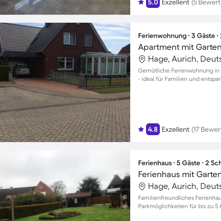
5.0
Exzellent
(5 Bewer
Ferienwohnung ∙ 3 Gäste ∙
Apartment mit Garten
Hage, Aurich, Deut
Gemütliche Ferienwohnung in G
- ideal für Familien und entsp
4.8
Exzellent
(17 Bewe
Ferienhaus ∙ 5 Gäste ∙ 2 S
Ferienhaus mit Garten
Hage, Aurich, Deut
Familienfreundliches Ferienha
Parkmöglichkeiten für bis zu 5