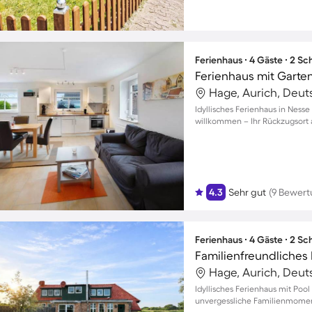
Ferienhaus ∙ 4 Gäste ∙ 2 S
Hage, Aurich, Deut
Idyllisches Ferienhaus in Nesse
willkommen – Ihr Rückzugsort
4.3
Sehr gut
(9 Bewer
Ferienhaus ∙ 4 Gäste ∙ 2 S
Hage, Aurich, Deut
Idyllisches Ferienhaus mit Poo
unvergessliche Familienmome