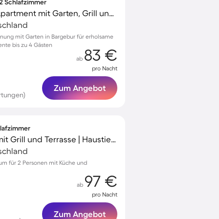
 2 Schlafzimmer
Familienorientiertes Apartment mit Garten, Grill und Terrasse
schland
nung mit Garten in Bargebur für erholsame
nte bis zu 4 Gästen
83 €
ab
pro Nacht
Zum Angebot
rtungen)
hlafzimmer
Schönes Ferienhaus mit Grill und Terrasse | Haustierfreundlich
schland
um für 2 Personen mit Küche und
97 €
ab
pro Nacht
Zum Angebot