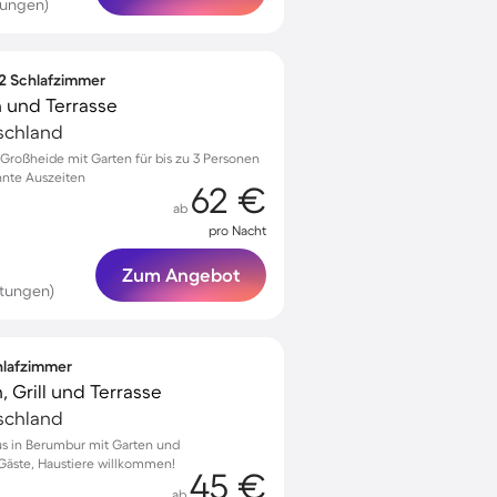
tungen)
 2 Schlafzimmer
 und Terrasse
schland
roßheide mit Garten für bis zu 3 Personen
annte Auszeiten
62 €
ab
pro Nacht
Zum Angebot
rtungen)
chlafzimmer
, Grill und Terrasse
schland
us in Berumbur mit Garten und
 Gäste, Haustiere willkommen!
45 €
ab