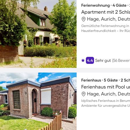
Ferienwohnung ∙ 4 Gäste ∙
Apartment mit 2 Schl
Hage, Aurich, Deut
Gemütliche Ferienwohnung in 
Haustierfreundlichkeit – Ihr R
4.4
Sehr gut
(56 Bewe
Ferienhaus ∙ 5 Gäste ∙ 2 S
Ferienhaus mit Pool u
Hage, Aurich, Deut
Idyllisches Ferienhaus in Beru
Ambiente für unvergessliche U