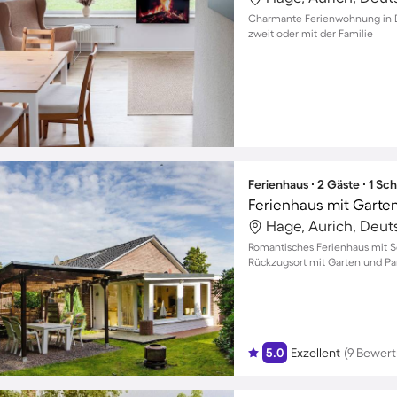
Charmante Ferienwohnung in D
zweit oder mit der Familie
Ferienhaus ∙ 2 Gäste ∙ 1 Sc
Ferienhaus mit Garten
Hage, Aurich, Deut
Romantisches Ferienhaus mit Se
Rückzugsort mit Garten und Pa
5.0
Exzellent
(9 Bewer