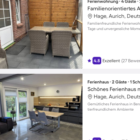
Ferienwohnung ∙ 4 Gäste ∙
Hage, Aurich, Deut
Familienfreundliche Ferienwoh
Tage und unvergessliche Mome
4.8
Exzellent
(27 Bewe
Ferienhaus ∙ 2 Gäste ∙ 1 Sc
Hage, Aurich, Deut
Gemütliches Ferienhaus in Ber
tierfreundlichem Ambiente