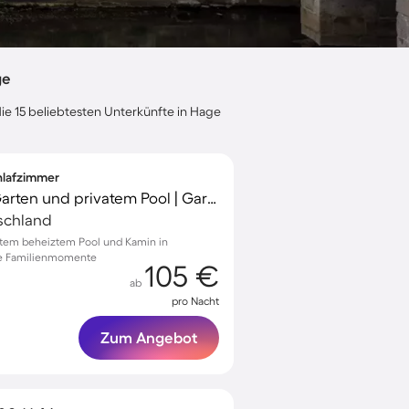
ge
die 15 beliebtesten Unterkünfte in Hage
chlafzimmer
Ferienhaus mit Grill, Garten und privatem Pool | Gartenblick
schland
vatem beheiztem Pool und Kamin in
he Familienmomente
105 €
ab
pro Nacht
Zum Angebot