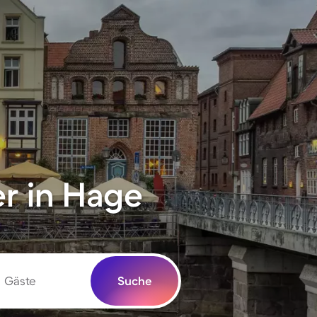
r in Hage
Gäste
Suche