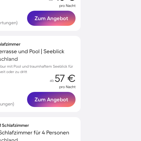
pro Nacht
Zum Angebot
rtungen)
chlafzimmer
Terrasse und Pool | Seeblick
schland
mbur mit Pool und traumhaftem Seeblick für
it oder zu dritt
57 €
ab
pro Nacht
Zum Angebot
tungen)
 1 Schlafzimmer
Schlafzimmer für 4 Personen
schland