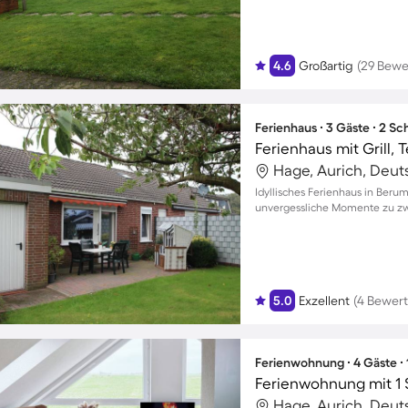
4.6
Großartig
(29 Bewe
Ferienhaus ∙ 3 Gäste ∙ 2 S
Ferienhaus mit Grill, 
Hage, Aurich, Deut
Idyllisches Ferienhaus in Beru
unvergessliche Momente zu zwe
5.0
Exzellent
(4 Bewer
Ferienwohnung ∙ 4 Gäste ∙
Ferienwohnung mit 1 
Hage, Aurich, Deut