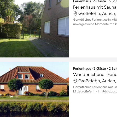
Ferienhaus ∙ 6 Gäste ∙ 3 S
Ferienhaus mit Sauna,
Großefehn, Aurich
Gemütliches Ferienhaus in Mit
unvergessliche Momente mit bi
Ferienhaus ∙ 3 Gäste ∙ 2 S
Großefehn, Aurich
Gemütliches Ferienhaus mit Gar
Mittegroßefehn - Ihr Rückzugso