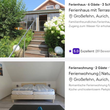
Ferienhaus ∙ 6 Gäste ∙ 3 S
Ferienhaus mit Terrass
Großefehn, Aurich
Familienfreundliches Ferienha
Zugang zum Wasser für erholsa
5.0
Exzellent
(89 Bewe
Ferienwohnung ∙ 2 Gäste ∙
Ferienwohnung | Natu
Großefehn, Aurich
Romantische Ferienwohnung für
Küche und kostenlosem Parkpla