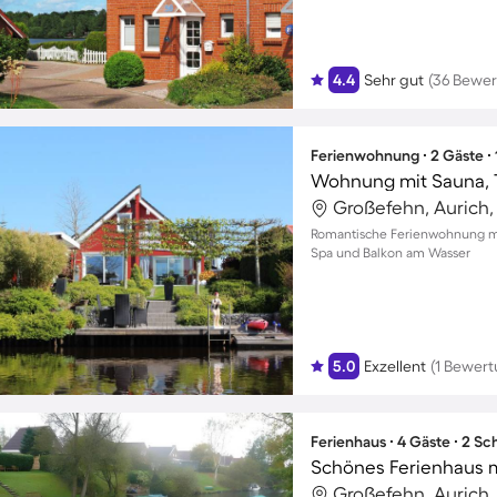
4.4
Sehr gut
(36 Bewe
Ferienwohnung ∙ 2 Gäste ∙
Wohnung mit Sauna, Te
Großefehn, Aurich
Romantische Ferienwohnung mit
Spa und Balkon am Wasser
5.0
Exzellent
(1 Bewert
Ferienhaus ∙ 4 Gäste ∙ 2 S
Großefehn, Aurich