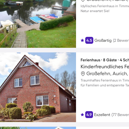
Idyllisches Ferienhaus in Timme
Natur erwartet Sie!
4.5
Großartig
(2 Bewer
Ferienhaus ∙ 8 Gäste ∙ 4 S
Großefehn, Aurich
Traumhaftes Ferienhaus in Tim
für Familien und entspannte T
4.9
Exzellent
(77 Bewe