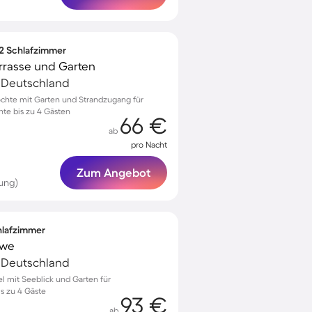
 2 Schlafzimmer
errasse und Garten
, Deutschland
öchte mit Garten und Strandzugang für
te bis zu 4 Gästen
66 €
ab
pro Nacht
Zum Angebot
ung)
chlafzimmer
öwe
, Deutschland
el mit Seeblick und Garten für
is zu 4 Gäste
93 €
ab