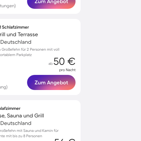
Zum Angebot
rtungen)
 1 Schlafzimmer
ill und Terrasse
, Deutschland
Großefehn für 2 Personen mit voll
ortablem Parkplatz
50 €
ab
pro Nacht
Zum Angebot
ung)
chlafzimmer
se, Sauna und Grill
, Deutschland
egroßefehn mit Sauna und Kamin für
te mit bis zu 8 Personen