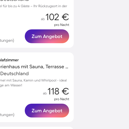
l für bis zu 4 Gäste – Ihr Rückzugsort in der
102 €
ab
pro Nacht
Zum Angebot
tungen)
chlafzimmer
Kinderfreundliches Ferienhaus mit Sauna, Terrasse und Garten | Nah am Strand | Haustiere sind willkommen
, Deutschland
mel mit Sauna, Kamin und Whirlpool - ideal
age am Wasser!
118 €
ab
pro Nacht
Zum Angebot
rtungen)