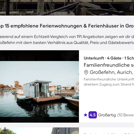
op 15 empfohlene Ferienwohnungen & Ferienhäuser in Gr
sierend auf einem Echtzeit-Vergleich von 191 Angeboten zeigen wir dir d
oßefehn mit dem besten Verhältnis aus Qualität, Preis und Gästebewer
Unterkunft ∙ 4 Gäste ∙ 1 Sc
Großefehn, Aurich
Familienfreundliche Unterkunf
direktem Zugang zum Strand fü
4.5
Großartig
(10 Bewe