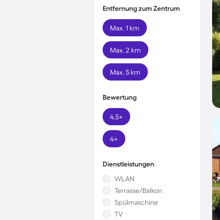
Entfernung zum Zentrum
Max. 1 km
Max. 2 km
Max. 5 km
Bewertung
4,5+
4+
Dienstleistungen
WLAN
Terrasse/Balkon
Spülmaschine
TV