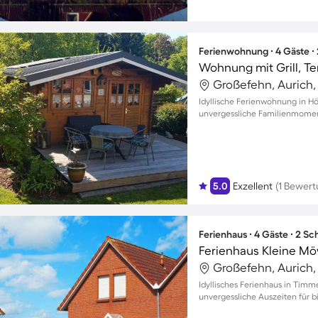
Ferienwohnung ∙ 4 Gäste ∙
Wohnung mit Grill, T
Großefehn, Aurich
Idyllische Ferienwohnung in H
unvergessliche Familienmomen
5.0
Exzellent
(1 Bewert
Ferienhaus ∙ 4 Gäste ∙ 2 S
Ferienhaus Kleine M
Großefehn, Aurich
Idyllisches Ferienhaus in Timm
unvergessliche Auszeiten für b