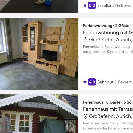
5.0
Exzellent
(14 Bewe
Ferienwohnung ∙ 2 Gäste ∙
Ferienwohnung mit Gr
Großefehn, Aurich
Romantische Ferienwohnung in 
ausgestatteter Küche und komf
4.0
Sehr gut
(1 Bewert
Ferienhaus ∙ 8 Gäste ∙ 3 S
Ferienhaus mit Terras
Großefehn, Aurich
Idyllisches Ferienhaus in Mitt
unvergessliche Familienmomen