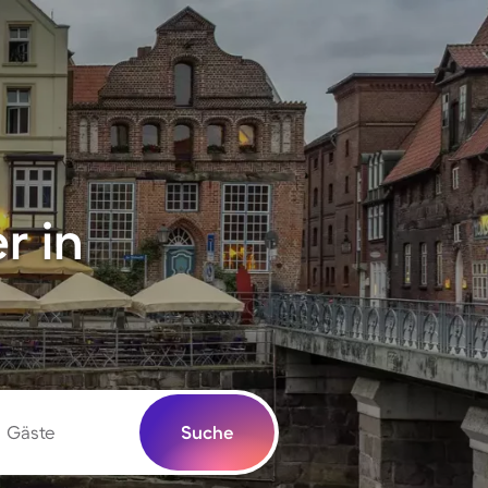
r in
Gäste
Suche