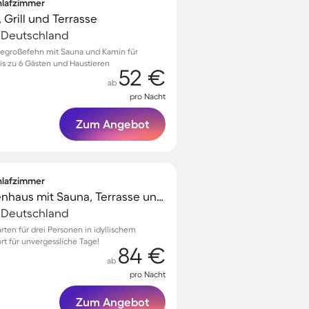
chlafzimmer
 Grill und Terrasse
, Deutschland
tegroßefehn mit Sauna und Kamin für
s zu 6 Gästen und Haustieren
52 €
ab
pro Nacht
Zum Angebot
chlafzimmer
Wunderschönes Ferienhaus mit Sauna, Terrasse und Garten
, Deutschland
ten für drei Personen in idyllischem
rt für unvergessliche Tage!
84 €
ab
pro Nacht
Zum Angebot