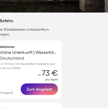
oßefehn
ie 15 beliebtesten Unterkünfte in
tungen.
hlafzimmer
Familienfreundliche schöne Unterkunft | Wasserblick | Nah am Strand
, Deutschland
t in Timmel mit traumhaftem Seeblick und
r bis zu 6 Gäste
73 €
ab
pro Nacht
Zum Angebot
rtungen)