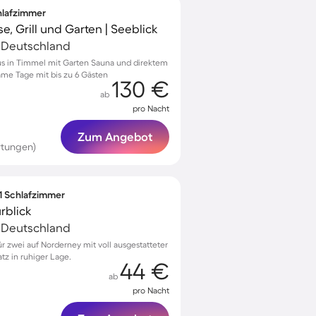
chlafzimmer
e, Grill und Garten | Seeblick
, Deutschland
us in Timmel mit Garten Sauna und direktem
me Tage mit bis zu 6 Gästen
130 €
ab
pro Nacht
Zum Angebot
rtungen)
 1 Schlafzimmer
rblick
, Deutschland
 zwei auf Norderney mit voll ausgestatteter
tz in ruhiger Lage.
44 €
ab
pro Nacht