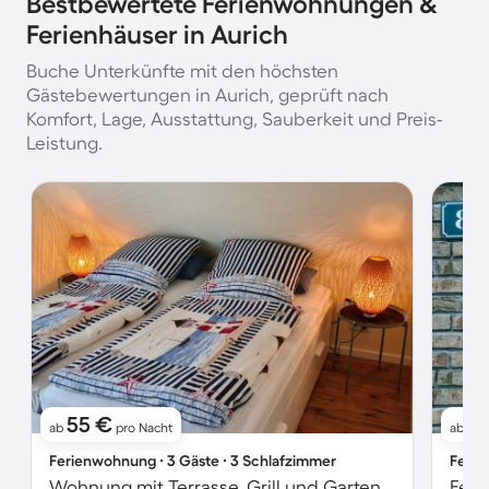
Bestbewertete Ferienwohnungen &
Ferienhäuser in Aurich
Buche Unterkünfte mit den höchsten
Gästebewertungen in Aurich, geprüft nach
Komfort, Lage, Ausstattung, Sauberkeit und Preis-
Leistung.
55 €
8
ab
pro Nacht
ab
Ferienwohnung ∙ 3 Gäste ∙ 3 Schlafzimmer
Ferie
Wohnung mit Terrasse, Grill und Garten | Seeblick
Feri