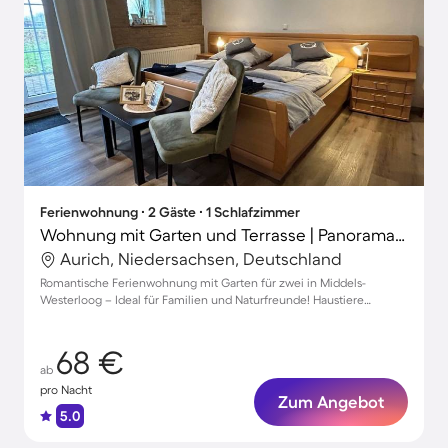
Ferienwohnung ∙ 2 Gäste ∙ 1 Schlafzimmer
Wohnung mit Garten und Terrasse | Panoramablick
Aurich, Niedersachsen, Deutschland
Romantische Ferienwohnung mit Garten für zwei in Middels-
Westerloog – Ideal für Familien und Naturfreunde! Haustiere
willkommen!
68 €
ab
pro Nacht
Zum Angebot
5.0