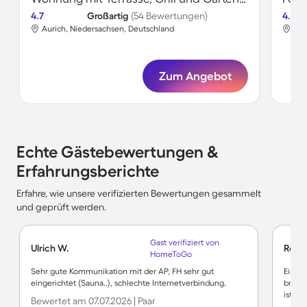
4.7
Großartig
(54 Bewertungen)
4.6
Aurich, Niedersachsen, Deutschland
Aur
Zum Angebot
Echte Gästebewertungen &
Erfahrungsberichte
Erfahre, wie unsere verifizierten Bewertungen gesammelt
und geprüft werden.
Gast verifiziert von
Ulrich W.
Regi
HomeToGo
Sehr gute Kommunikation mit der AP, FH sehr gut
Eine 
eingerichtet (Sauna..), schlechte Internetverbindung.
brauc
ist se
Bewertet am 07.07.2026 | Paar