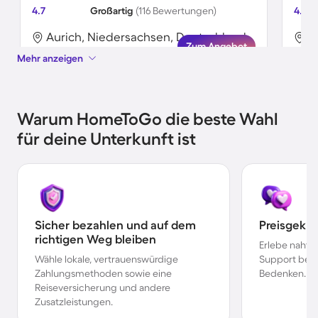
4.7
Großartig
(116 Bewertungen)
4.8
Aurich, Niedersachsen, Deutschland
A
Zum Angebot
Mehr anzeigen
Warum HomeToGo die beste Wahl
für deine Unterkunft ist
Sicher bezahlen und auf dem
Preisgekr
richtigen Weg bleiben
Erlebe nahtl
Wähle lokale, vertrauenswürdige
Support bei 
Zahlungsmethoden sowie eine
Bedenken.
Reiseversicherung und andere
Zusatzleistungen.