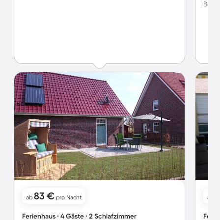
Bewer
83 €
ab
pro Nacht
ab
Ferienhaus ∙ 4 Gäste ∙ 2 Schlafzimmer
Ferie