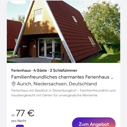
Ferienhaus ∙ 4 Gäste ∙ 2 Schlafzimmer
Familienfreundliches charmantes Ferienhaus mit Terrasse und Garten | Seeblick | Strand in der Nähe | Haustiere erlaubt
Aurich, Niedersachsen, Deutschland
Ferienhaus mit Seeblick in Stürenburgshof – Familienfreundlich und
haustiergerecht mit Garten für unvergessliche Momente
77 €
ab
pro Nacht
Zum Angebot