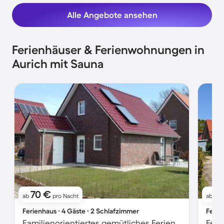
Alle Angebote ansehen
Ferienhäuser & Ferienwohnungen in
Aurich mit Sauna
70 €
9
ab
pro Nacht
ab
Ferienhaus ∙ 4 Gäste ∙ 2 Schlafzimmer
Ferie
Familienorientiertes gemütliches Ferienhaus mit Grill, Terrasse und Garten | Strand in der Nähe