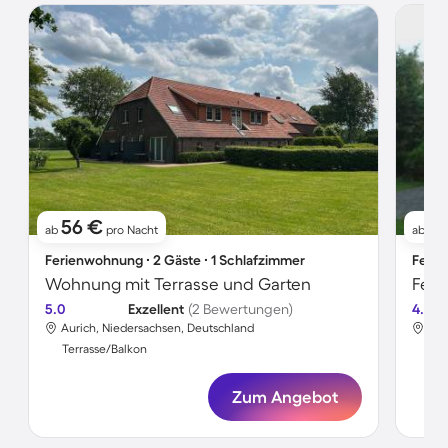
56 €
5
ab
pro Nacht
ab
Ferienwohnung ∙ 2 Gäste ∙ 1 Schlafzimmer
Ferie
Wohnung mit Terrasse und Garten
Feri
5.0
Exzellent
(2 Bewertungen)
4.5
Aurich, Niedersachsen, Deutschland
Aur
Terrasse/Balkon
Ter
Zum Angebot