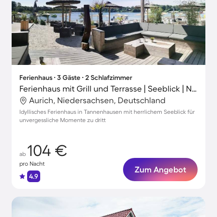
Ferienhaus ∙ 3 Gäste ∙ 2 Schlafzimmer
Ferienhaus mit Grill und Terrasse | Seeblick | Neben dem Strand
Aurich, Niedersachsen, Deutschland
Idyllisches Ferienhaus in Tannenhausen mit herrlichem Seeblick für
unvergessliche Momente zu dritt
104 €
ab
pro Nacht
Zum Angebot
4.9