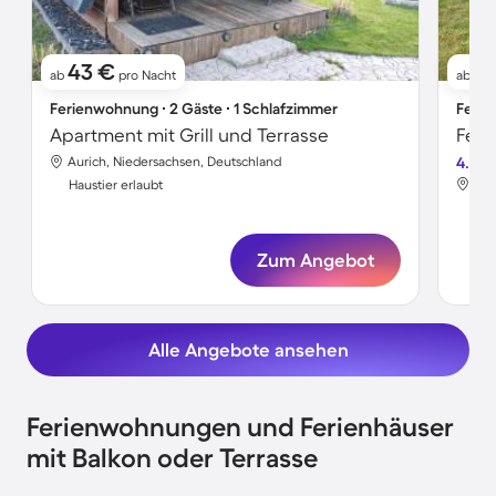
43 €
61
ab
pro Nacht
ab
Ferienwohnung ∙ 2 Gäste ∙ 1 Schlafzimmer
Ferie
Apartment mit Grill und Terrasse
Aurich, Niedersachsen, Deutschland
4.5
Aur
Haustier erlaubt
Hau
Zum Angebot
Alle Angebote ansehen
Ferienwohnungen und Ferienhäuser
mit Balkon oder Terrasse