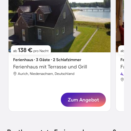
138 €
6
ab
pro Nacht
ab
Ferienhaus ∙ 3 Gäste ∙ 2 Schlafzimmer
Ferie
Ferienhaus mit Terrasse und Grill
Aurich, Niedersachsen, Deutschland
4.4
Aur
Zum Angebot