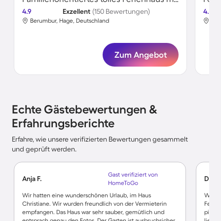
4.9
Exzellent
(150 Bewertungen)
4.8
Berumbur, Hage, Deutschland
Ber
Zum Angebot
Echte Gästebewertungen &
Erfahrungsberichte
Erfahre, wie unsere verifizierten Bewertungen gesammelt
und geprüft werden.
Gast verifiziert von
Anja F.
Dirk F
HomeToGo
Wir hatten eine wunderschönen Urlaub, im Haus
Wer hi
Christiane. Wir wurden freundlich von der Vermieterin
Ferie
empfangen. Das Haus war sehr sauber, gemütlich und
pieksa
entsprach genau den Fotos. Der Garten ist ausbruchsicher.
liebe 