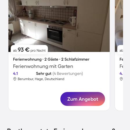
93 €
7
ab
pro Nacht
ab
Ferienwohnung ∙ 2 Gäste ∙ 2 Schlafzimmer
Ferie
Ferienwohnung mit Garten
4.1
Sehr gut
(4 Bewertungen)
4.7
Berumbur, Hage, Deutschland
Ber
Zum Angebot