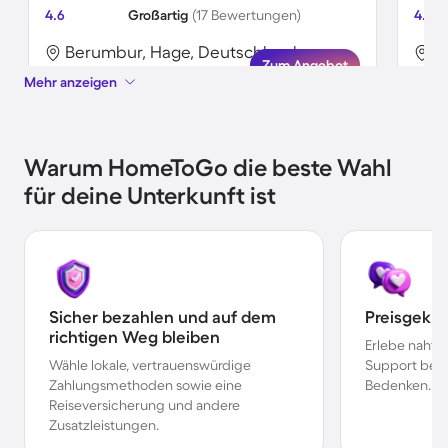
4.6
Großartig
(17 Bewertungen)
4.9
Berumbur, Hage, Deutschland
B
Zum Angebot
Mehr anzeigen
Warum HomeToGo die beste Wahl
für deine Unterkunft ist
Sicher bezahlen und auf dem
Preisgekr
richtigen Weg bleiben
Erlebe nahtl
Wähle lokale, vertrauenswürdige
Support bei 
Zahlungsmethoden sowie eine
Bedenken.
Reiseversicherung und andere
Zusatzleistungen.