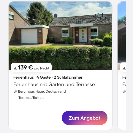
139 €
10
ab
pro Nacht
ab
Ferienhaus ∙ 4 Gäste ∙ 2 Schlafzimmer
Ferie
Ferienhaus mit Garten und Terrasse
Feri
Berumbur, Hage, Deutschland
Ber
Terrasse/Balkon
Ter
Zum Angebot