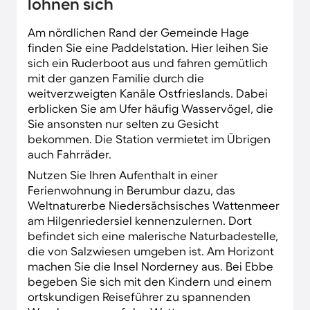
Seehundstation im Nationalpark-Haus von
lohnen sich
Norddeich. Noch näher haben Sie es nach
Norden mit seinen Attraktionen wie dem
Am nördlichen Rand der Gemeinde Hage
Teemuseum und der gemütlichen
finden Sie eine Paddelstation. Hier leihen Sie
Fußgängerzone.
sich ein Ruderboot aus und fahren gemütlich
mit der ganzen Familie durch die
weitverzweigten Kanäle Ostfrieslands. Dabei
erblicken Sie am Ufer häufig Wasservögel, die
Sie ansonsten nur selten zu Gesicht
bekommen. Die Station vermietet im Übrigen
auch Fahrräder.
Nutzen Sie Ihren Aufenthalt in einer
Ferienwohnung in Berumbur dazu, das
Weltnaturerbe Niedersächsisches Wattenmeer
am Hilgenriedersiel kennenzulernen. Dort
befindet sich eine malerische Naturbadestelle,
die von Salzwiesen umgeben ist. Am Horizont
machen Sie die Insel Norderney aus. Bei Ebbe
begeben Sie sich mit den Kindern und einem
ortskundigen Reiseführer zu spannenden