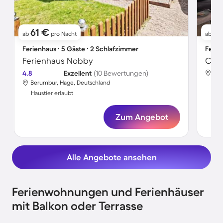
61 €
1
ab
pro Nacht
ab
Ferienhaus ∙ 5 Gäste ∙ 2 Schlafzimmer
Ferie
Ferienhaus Nobby
4.8
Exzellent
(10 Bewertungen)
Ber
Berumbur, Hage, Deutschland
Hau
Haustier erlaubt
Zum Angebot
Alle Angebote ansehen
Ferienwohnungen und Ferienhäuser
mit Balkon oder Terrasse