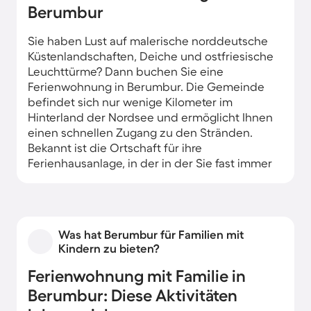
Berumbur
Sie haben Lust auf malerische norddeutsche
Küstenlandschaften, Deiche und ostfriesische
Leuchttürme? Dann buchen Sie eine
Ferienwohnung in Berumbur. Die Gemeinde
befindet sich nur wenige Kilometer im
Hinterland der Nordsee und ermöglicht Ihnen
einen schnellen Zugang zu den Stränden.
Bekannt ist die Ortschaft für ihre
Ferienhausanlage, in der in der Sie fast immer
eine hochwertige Unterkunft finden.
Von Ihrer Ferienwohnung in Berumbur
erreichen Sie nach nur 11 Kilometern Fahrt
Was hat Berumbur für Familien mit
Norddeich, an dessen Hafen nicht nur Kutter
Kindern zu bieten?
mit fangfrischem Granat anlanden. Besteigen
Sie eine der Fähren und unternehmen Sie
Ferienwohnung mit Familie in
einen Tagesausflug zu einer der Ostfriesischen
Berumbur: Diese Aktivitäten
Inseln. Kinder lieben einen Besuch der