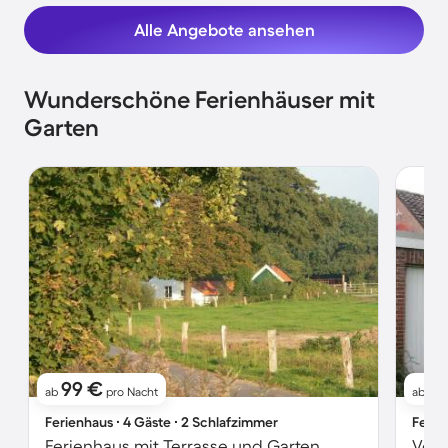
Alle Angebote ansehen
Wunderschöne Ferienhäuser mit
Garten
99 €
7
ab
pro Nacht
ab
Ferienhaus ∙ 4 Gäste ∙ 2 Schlafzimmer
Ferie
Ferienhaus mit Terrasse und Garten