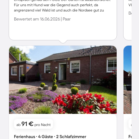
Für uns mit Hund war die Gegend auch perfekt, da
VIELE
angrenzend viel Wald ist und auch die Nordsee gut zu
Bewer
erreichen ist. Selbst in dem Ferienpark, mit See konnte
Bewertet am 16.06.2026 | Paar
man schön spazieren gehen. Alles im Allem perfekt! LG
aus Solingen von Fam. Fink mit Falco
91 €
1
ab
pro Nacht
ab
Ferienhaus ∙ 4 Gäste ∙ 2 Schlafzimmer
Ferie