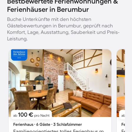
Bestbewertete Ferienwohnungen &
Ferienhäuser in Berumbur
Buche Unterkünfte mit den höchsten
Gästebewertungen in Berumbur, geprüft nach
Komfort, Lage, Ausstattung, Sauberkeit und Preis-
Leistung.
100 €
10
ab
pro Nacht
ab
Ferienhaus ∙ 6 Gäste ∙ 3 Schlafzimmer
Ferie
Familienorientiertes tolles Ferienhaus mit Grill, Garten und Terrasse | Naturblick