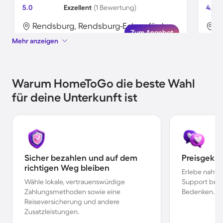
5.0
Exzellent
(1 Bewertung)
4.9
Rendsburg, Rendsburg-Eckernförde, Deutschland
Zum Angebot
Mehr anzeigen
Warum HomeToGo die beste Wahl
für deine Unterkunft ist
Sicher bezahlen und auf dem
Preisgekr
richtigen Weg bleiben
Erlebe nahtl
Wähle lokale, vertrauenswürdige
Support bei 
Zahlungsmethoden sowie eine
Bedenken.
Reiseversicherung und andere
Zusatzleistungen.