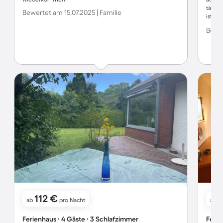
tägli
Bewertet am 15.07.2025 | Familie
ist v
Schlü
Bewer
erfolg
Hause
allem
112 €
ab
pro Nacht
ab
Ferienhaus ∙ 4 Gäste ∙ 3 Schlafzimmer
Ferie