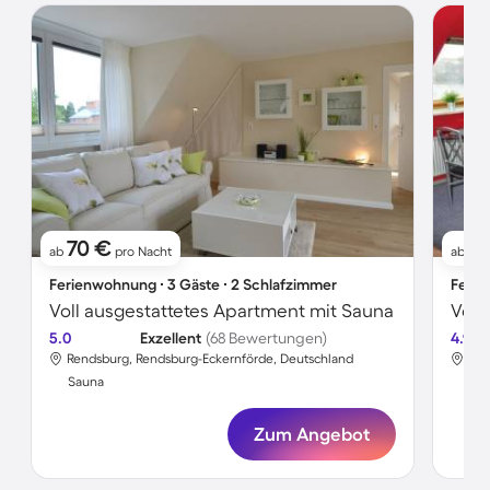
70 €
8
ab
pro Nacht
ab
Ferienwohnung ∙ 3 Gäste ∙ 2 Schlafzimmer
Ferie
Voll ausgestattetes Apartment mit Sauna
5.0
Exzellent
(68 Bewertungen)
4.9
Rendsburg, Rendsburg-Eckernförde, Deutschland
Ren
Sauna
Sa
Zum Angebot