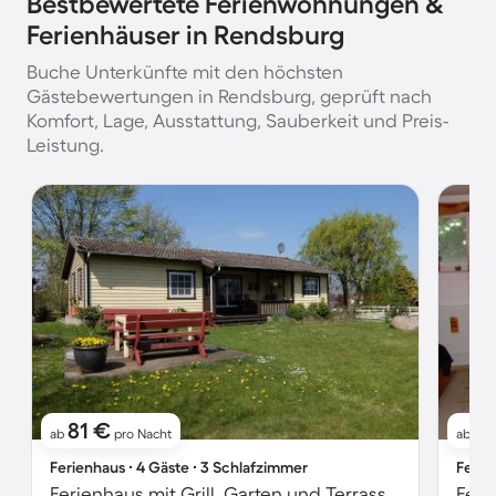
Bestbewertete Ferienwohnungen &
Ferienhäuser in Rendsburg
Buche Unterkünfte mit den höchsten
Gästebewertungen in Rendsburg, geprüft nach
Komfort, Lage, Ausstattung, Sauberkeit und Preis-
Leistung.
81 €
6
ab
pro Nacht
ab
Ferienhaus ∙ 4 Gäste ∙ 3 Schlafzimmer
Ferie
Ferienhaus mit Grill, Garten und Terrasse | Haustiere erlaubt
Feri