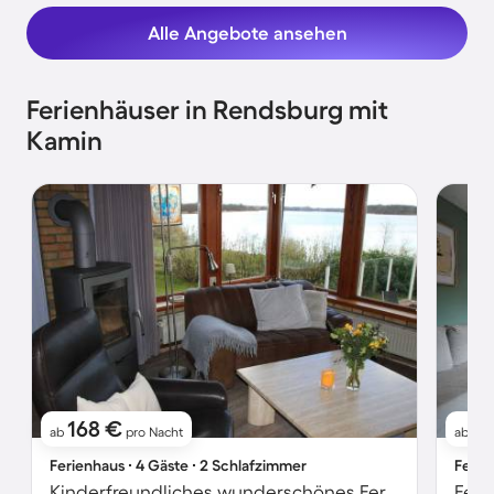
Alle Angebote ansehen
Ferienhäuser in Rendsburg mit
Kamin
168 €
1
ab
pro Nacht
ab
Ferienhaus ∙ 4 Gäste ∙ 2 Schlafzimmer
Ferie
Kinderfreundliches wunderschönes Ferienhaus mit Garten, Terrasse und Grill | Seeblick | Ideal für Homeoffice