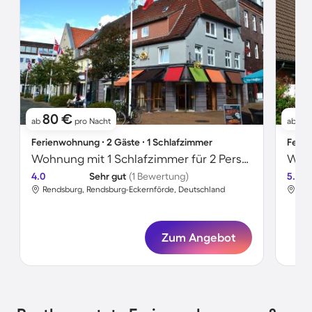
80 €
9
ab
pro Nacht
ab
Ferienwohnung ∙ 2 Gäste ∙ 1 Schlafzimmer
Ferie
Wohnung mit 1 Schlafzimmer für 2 Personen
Wund
4.0
Sehr gut
(1 Bewertung)
5.0
Rendsburg, Rendsburg-Eckernförde, Deutschland
Ren
Zum Angebot