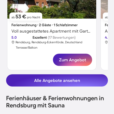
53 €
1.
ab
pro Nacht
ab
Ferienwohnung ∙ 2 Gäste ∙ 1 Schlafzimmer
Ferie
Voll ausgestattetes Apartment mit Garten und Terrasse
Apar
5.0
Exzellent
(17 Bewertungen)
4.7
Rendsburg, Rendsburg-Eckernförde, Deutschland
Ren
Terrasse/Balkon
Ter
Zum Angebot
Alle Angebote ansehen
Ferienhäuser & Ferienwohnungen in
Rendsburg mit Sauna