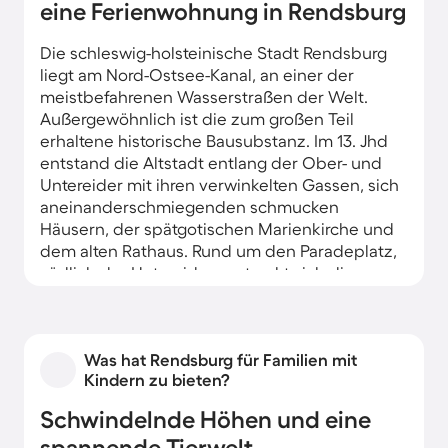
eine Ferienwohnung in Rendsburg
Die schleswig-holsteinische Stadt Rendsburg
liegt am Nord-Ostsee-Kanal, an einer der
meistbefahrenen Wasserstraßen der Welt.
Außergewöhnlich ist die zum großen Teil
erhaltene historische Bausubstanz. Im 13. Jhd
entstand die Altstadt entlang der Ober- und
Untereider mit ihren verwinkelten Gassen, sich
aneinanderschmiegenden schmucken
Häusern, der spätgotischen Marienkirche und
dem alten Rathaus. Rund um den Paradeplatz,
südlich der Untereider, erstreckt sich die
barocke Neustadt. Von vielen
Ferienwohnungen genießen Sie einen
reizvollen Blick auf den Kanal und seine
Was hat Rendsburg für Familien mit
stattlichen Schiffe.
Kindern zu bieten?
Schwindelnde Höhen und eine
spannende Tierwelt