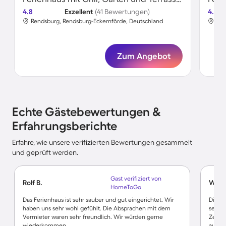
4.8
Exzellent
(41 Bewertungen)
4.6
Rendsburg, Rendsburg-Eckernförde, Deutschland
Ren
Zum Angebot
Echte Gästebewertungen &
Erfahrungsberichte
Erfahre, wie unsere verifizierten Bewertungen gesammelt
und geprüft werden.
Gast verifiziert von
Rolf B.
Wolf
HomeToGo
Das Ferienhaus ist sehr sauber und gut eingerichtet. Wir
Die F
haben uns sehr wohl gefühlt. Die Absprachen mit dem
sehr g
Vermieter waren sehr freundlich. Wir würden gerne
Zentru
wiederkommen.
ausges