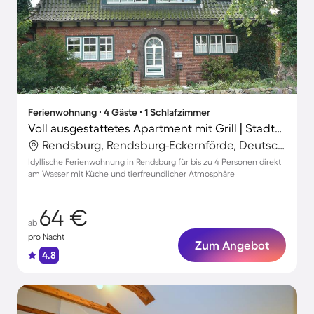
Ferienwohnung ∙ 4 Gäste ∙ 1 Schlafzimmer
Voll ausgestattetes Apartment mit Grill | Stadtblick | Haustierfreundlich
Rendsburg, Rendsburg-Eckernförde, Deutschland
Idyllische Ferienwohnung in Rendsburg für bis zu 4 Personen direkt
am Wasser mit Küche und tierfreundlicher Atmosphäre
64 €
ab
pro Nacht
Zum Angebot
4.8