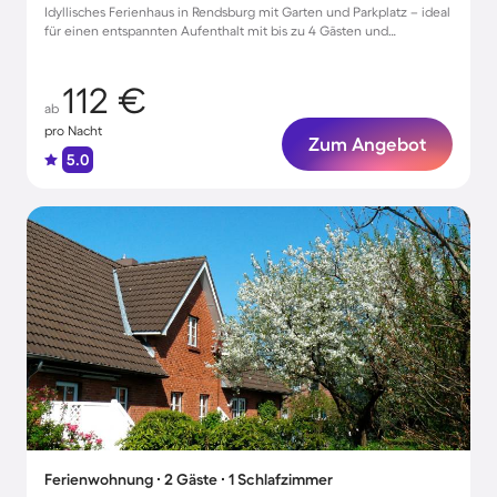
Idyllisches Ferienhaus in Rendsburg mit Garten und Parkplatz – ideal
für einen entspannten Aufenthalt mit bis zu 4 Gästen und
Haustieren
112 €
ab
pro Nacht
Zum Angebot
5.0
Ferienwohnung ∙ 2 Gäste ∙ 1 Schlafzimmer