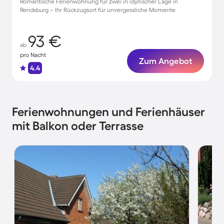
Romantische Ferienwohnung für zwei in idyllischer Lage in
Rendsburg – Ihr Rückzugsort für unvergessliche Momente
93 €
ab
pro Nacht
Zum Angebot
4.4
Ferienwohnungen und Ferienhäuser
mit Balkon oder Terrasse