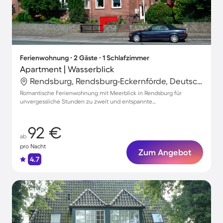
Ferienwohnung ∙ 2 Gäste ∙ 1 Schlafzimmer
Apartment | Wasserblick
Rendsburg, Rendsburg-Eckernförde, Deutschland
Romantische Ferienwohnung mit Meerblick in Rendsburg für
unvergessliche Stunden zu zweit und entspannte
Parkmöglichkeiten
92 €
ab
pro Nacht
Zum Angebot
4.7