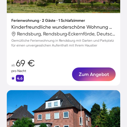
Ferienwohnung ∙ 2 Gäste ∙ 1 Schlafzimmer
Kinderfreundliche wunderschöne Wohnung mit Terrasse, Grill und Garten | Hunde erlaubt
Rendsburg, Rendsburg-Eckernförde, Deutschland
Gemütliche Ferienwohnung in Rendsburg mit Garten und Parkplatz
für einen unvergesslichen Aufenthalt mit Ihrem Haustier
69 €
ab
pro Nacht
Zum Angebot
4.6