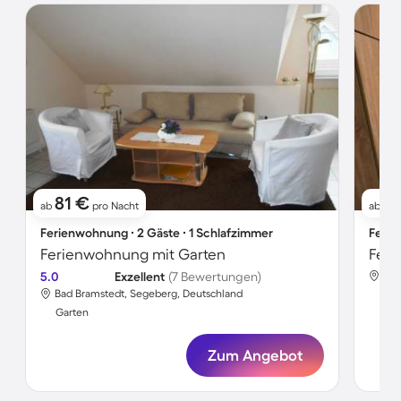
81 €
10
ab
pro Nacht
ab
Ferienwohnung ∙ 2 Gäste ∙ 1 Schlafzimmer
Ferie
Ferienwohnung mit Garten
Feri
5.0
Exzellent
(7 Bewertungen)
Bad
Bad Bramstedt, Segeberg, Deutschland
Gar
Garten
Zum Angebot