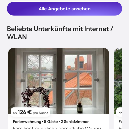
Alle Angebote ansehen
Beliebte Unterkünfte mit Internet /
WLAN
126 €
1
ab
pro Nacht
ab
Ferienwohnung ∙ 5 Gäste ∙ 2 Schlafzimmer
Ferie
Familienfreundliche gemütliche Wohnung