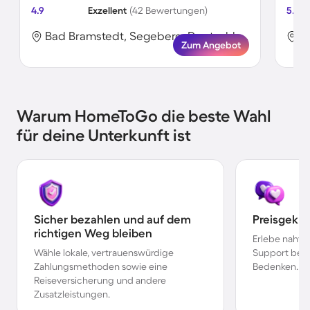
4.9
Exzellent
(42 Bewertungen)
5.0
Bad Bramstedt, Segeberg, Deutschland
Zum Angebot
Warum HomeToGo die beste Wahl
für deine Unterkunft ist
Sicher bezahlen und auf dem
Preisgekr
richtigen Weg bleiben
Erlebe nahtl
Wähle lokale, vertrauenswürdige
Support bei 
Zahlungsmethoden sowie eine
Bedenken.
Reiseversicherung und andere
Zusatzleistungen.