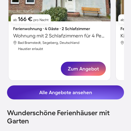
166 €
1
ab
pro Nacht
ab
Ferienwohnung ∙ 4 Gäste ∙ 2 Schlafzimmer
Ferie
Wohnung mit 2 Schlafzimmern für 4 Personen
Bad Bramstedt, Segeberg, Deutschland
Bad
Haustier erlaubt
Hau
Zum Angebot
Alle Angebote ansehen
Wunderschöne Ferienhäuser mit
Garten