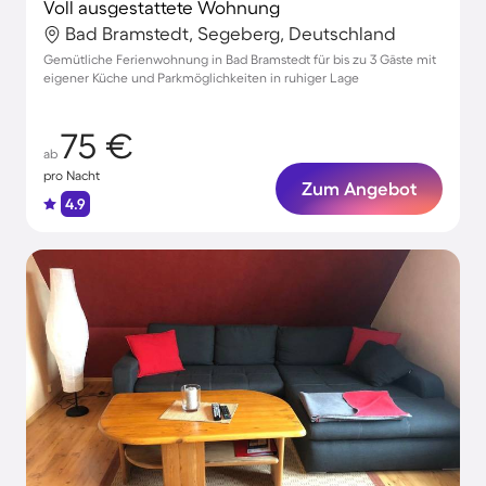
Voll ausgestattete Wohnung
Bad Bramstedt, Segeberg, Deutschland
Gemütliche Ferienwohnung in Bad Bramstedt für bis zu 3 Gäste mit
eigener Küche und Parkmöglichkeiten in ruhiger Lage
75 €
ab
pro Nacht
Zum Angebot
4.9