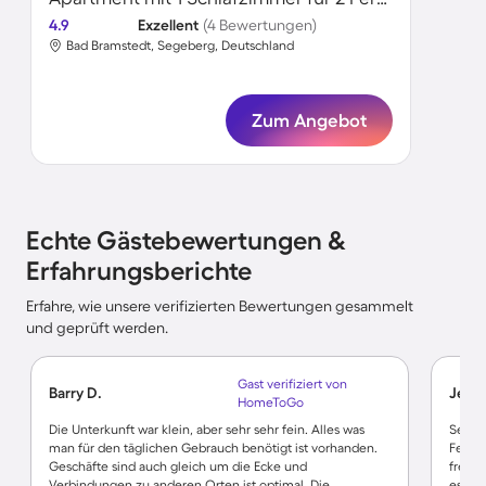
4.9
Exzellent
(4 Bewertungen)
Bad Bramstedt, Segeberg, Deutschland
Zum Angebot
Echte Gästebewertungen &
Erfahrungsberichte
Erfahre, wie unsere verifizierten Bewertungen gesammelt
und geprüft werden.
Gast verifiziert von
Barry D.
Jessi
HomeToGo
Die Unterkunft war klein, aber sehr sehr fein. Alles was
Sehr 
man für den täglichen Gebrauch benötigt ist vorhanden.
Ferien
Geschäfte sind auch gleich um die Ecke und
freund
Verbindungen zu anderen Orten ist optimal. Die
es an 