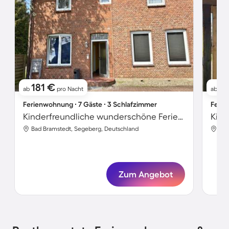
181 €
1
ab
pro Nacht
ab
Ferienwohnung ∙ 7 Gäste ∙ 3 Schlafzimmer
Ferie
Kinderfreundliche wunderschöne Ferienwohnung | Haustierfreundlich
Bad Bramstedt, Segeberg, Deutschland
Bad
Zum Angebot