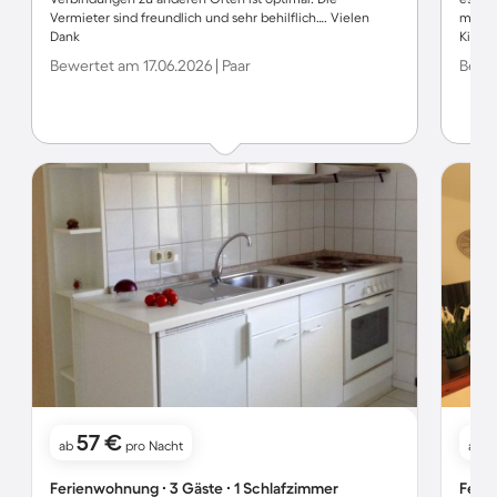
Vermieter sind freundlich und sehr behilflich…. Vielen
man k
Dank
Kiel.
Bewertet am 17.06.2026 | Paar
Bewer
57 €
ab
pro Nacht
ab
Ferienwohnung ∙ 3 Gäste ∙ 1 Schlafzimmer
Ferie