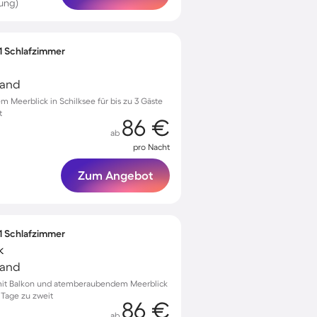
ung)
 1 Schlafzimmer
land
 Meerblick in Schilksee für bis zu 3 Gäste
t
86 €
ab
pro Nacht
Zum Angebot
 1 Schlafzimmer
k
land
it Balkon und atemberaubendem Meerblick
 Tage zu zweit
86 €
ab