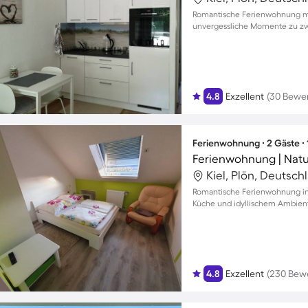
Romantische Ferienwohnung mit
unvergessliche Momente zu zw
4.8
Exzellent
(30 Bewe
Ferienwohnung ∙ 2 Gäste ∙
Ferienwohnung | Natu
Kiel, Plön, Deutsch
Romantische Ferienwohnung in E
Küche und idyllischem Ambien
4.8
Exzellent
(230 Bew