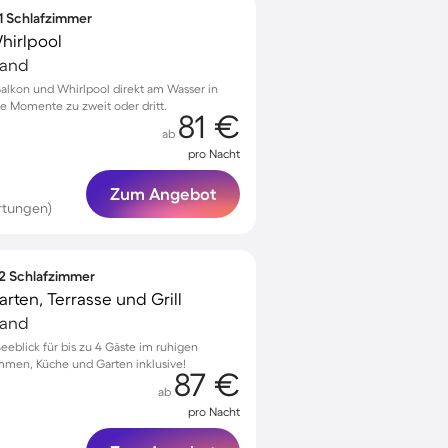
 1 Schlafzimmer
hirlpool
land
alkon und Whirlpool direkt am Wasser in
e Momente zu zweit oder dritt.
81 €
ab
pro Nacht
Zum Angebot
rtungen)
 2 Schlafzimmer
ten, Terrasse und Grill
land
eeblick für bis zu 4 Gäste im ruhigen
ommen, Küche und Garten inklusive!
87 €
ab
pro Nacht