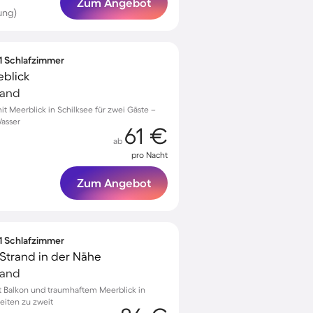
Zum Angebot
ung)
 1 Schlafzimmer
eblick
land
 Meerblick in Schilksee für zwei Gäste –
Wasser
61 €
ab
pro Nacht
Zum Angebot
 1 Schlafzimmer
 Strand in der Nähe
land
Balkon und traumhaftem Meerblick in
eiten zu zweit