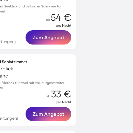
 Seeblick und Balkon in Schilksee für
eit
54 €
ab
pro Nacht
Zum Angebot
rtungen)
 1 Schlafzimmer
rblick
land
llerbek für zwei mit voll ausgestatteter
te
33 €
ab
pro Nacht
Zum Angebot
ertungen)