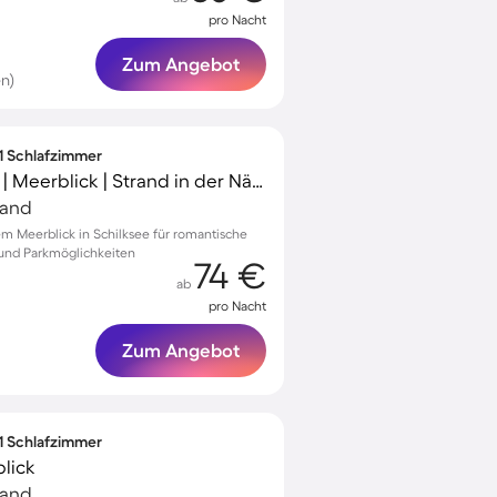
pro Nacht
Zum Angebot
n)
 1 Schlafzimmer
Charmante Wohnung | Meerblick | Strand in der Nähe
land
 Meerblick in Schilksee für romantische
 und Parkmöglichkeiten
74 €
ab
pro Nacht
Zum Angebot
 1 Schlafzimmer
lick
land