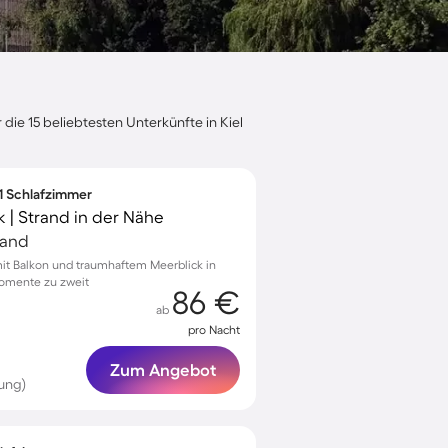
die 15 beliebtesten Unterkünfte in Kiel
 1 Schlafzimmer
 | Strand in der Nähe
land
t Balkon und traumhaftem Meerblick in
Momente zu zweit
86 €
ab
pro Nacht
Zum Angebot
ung)