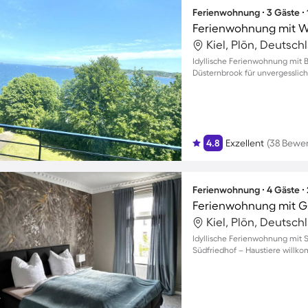
Ferienwohnung ∙ 3 Gäste ∙
Ferienwohnung mit W
Kiel, Plön, Deutsch
Idyllische Ferienwohnung mit B
Düsternbrook für unvergesslich
4.8
Exzellent
(38 Bewe
Ferienwohnung ∙ 4 Gäste ∙
Ferienwohnung mit Gar
Kiel, Plön, Deutsch
Idyllische Ferienwohnung mit S
Südfriedhof – Haustiere willk