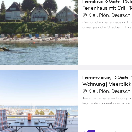
Ferienhaus ∙ 6 Gäste ∙ 1 Sc
Ferienhaus mit Grill,
Kiel, Plön, Deutsch
Gemütliches Ferienhaus in Schi
unvergessliche Urlaube mit bis
Ferienwohnung ∙ 3 Gäste ∙
Wohnung | Meerblick
Kiel, Plön, Deutsch
Traumhafte Ferienwohnung mit 
Momente zu zweit oder zu drit