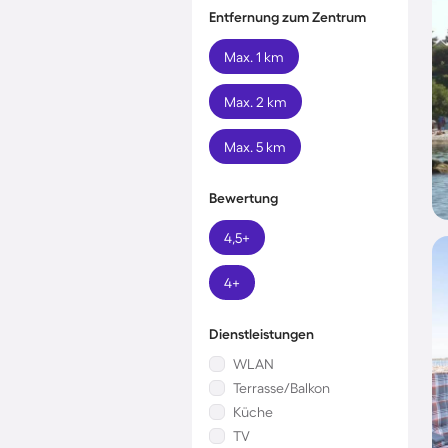
Entfernung zum Zentrum
Max. 1 km
Max. 2 km
Max. 5 km
Bewertung
4,5+
4+
Dienstleistungen
WLAN
Terrasse/Balkon
Küche
TV