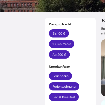
T
Preis pro Nacht
Ba
mi
Bis 100 €
100 € - 199 €
Ab 200 €
Unterkunftsart
Ferienhaus
Ferienwohnung
Bed & Breakfast