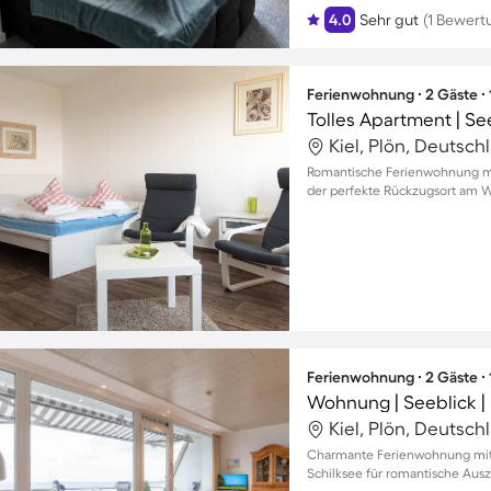
4.0
Sehr gut
(1 Bewert
Ferienwohnung ∙ 2 Gäste ∙
Tolles Apartment | Se
Kiel, Plön, Deutsch
Romantische Ferienwohnung mit
der perfekte Rückzugsort am 
Ferienwohnung ∙ 2 Gäste ∙
Wohnung | Seeblick |
Kiel, Plön, Deutsch
Charmante Ferienwohnung mit 
Schilksee für romantische Ausz