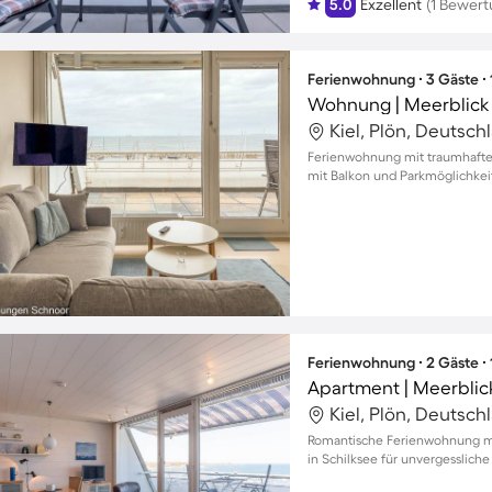
5.0
Exzellent
(1 Bewert
Ferienwohnung ∙ 3 Gäste ∙
Wohnung | Meerblick
Kiel, Plön, Deutsch
Ferienwohnung mit traumhaftem
mit Balkon und Parkmöglichkei
Ferienwohnung ∙ 2 Gäste ∙
Apartment | Meerblic
Kiel, Plön, Deutsch
Romantische Ferienwohnung m
in Schilksee für unvergessliche