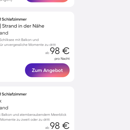
 1 Schlafzimmer
| Strand in der Nähe
land
chilksee mit Balkon und
r unvergessliche Momente zu dritt
98 €
ab
pro Nacht
Zum Angebot
 1 Schlafzimmer
k
land
 Balkon und atemberaubendem Meerblick
e Momente zu zweit oder zu dritt
98 €
ab