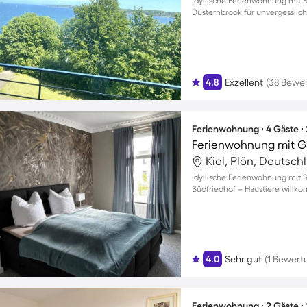
Idyllische Ferienwohnung mit B
Düsternbrook für unvergesslich
4.8
Exzellent
(38 Bewe
Ferienwohnung ∙ 4 Gäste ∙
Ferienwohnung mit Gar
Kiel, Plön, Deutsch
Idyllische Ferienwohnung mit S
Südfriedhof – Haustiere willk
4.0
Sehr gut
(1 Bewert
Ferienwohnung ∙ 2 Gäste ∙