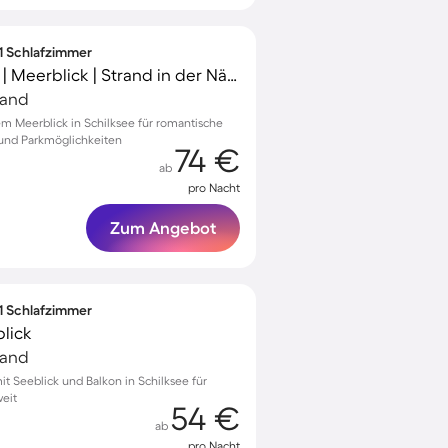
 1 Schlafzimmer
Charmante Wohnung | Meerblick | Strand in der Nähe
land
 Meerblick in Schilksee für romantische
 und Parkmöglichkeiten
74 €
ab
pro Nacht
Zum Angebot
 1 Schlafzimmer
lick
land
 Seeblick und Balkon in Schilksee für
eit
54 €
ab
pro Nacht