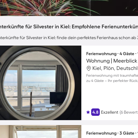
terkünfte für Silvester in Kiel: Empfohlene Ferienunterkü
terkünfte für Silvester in Kiel: finde dein perfektes Ferienhaus schon ab
Ferienwohnung ∙ 4 Gäste ∙
Wohnung | Meerblick
Kiel, Plön, Deutsch
Ferienwohnung mit traumhaftem
zu 4 Gäste – Ihr perfekter Rüc
4.8
Exzellent
(6 Bewer
Ferienwohnung ∙ 3 Gäste ∙