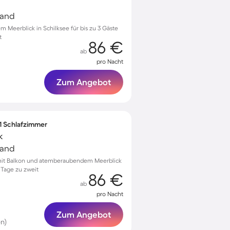
land
 Meerblick in Schilksee für bis zu 3 Gäste
t
86 €
ab
pro Nacht
Zum Angebot
 1 Schlafzimmer
k
land
it Balkon und atemberaubendem Meerblick
 Tage zu zweit
86 €
ab
pro Nacht
Zum Angebot
n)