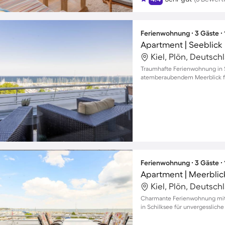
Ferienwohnung ∙ 3 Gäste ∙
Apartment | Seeblick 
Kiel, Plön, Deutsch
Traumhafte Ferienwohnung in S
atemberaubendem Meerblick fü
Ferienwohnung ∙ 3 Gäste ∙
Apartment | Meerblic
Kiel, Plön, Deutsch
Charmante Ferienwohnung mit
in Schilksee für unvergesslich