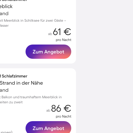
eblick
land
 Meerblick in Schilksee für zwei Gäste –
Wasser
61 €
ab
pro Nacht
Zum Angebot
 1 Schlafzimmer
 Strand in der Nähe
land
Balkon und traumhaftem Meerblick in
eiten zu zweit
86 €
ab
pro Nacht
Zum Angebot
tungen)