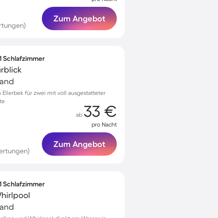
Zum Angebot
rtungen)
 1 Schlafzimmer
rblick
land
llerbek für zwei mit voll ausgestatteter
te
33 €
ab
pro Nacht
Zum Angebot
ertungen)
 1 Schlafzimmer
hirlpool
land