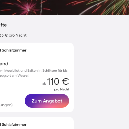
nfte
 33 € pro Nacht!
 1 Schlafzimmer
land
 Meerblick und Balkon in Schilksee für bis
kzugsort am Wasser!
110 €
ab
pro Nacht
Zum Angebot
tungen)
 1 Schlafzimmer