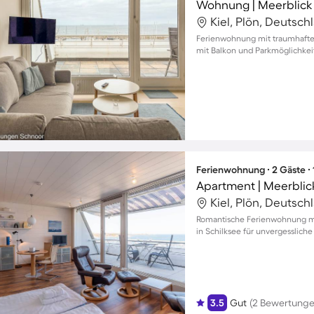
Wohnung | Meerblick
Kiel, Plön, Deutsch
Ferienwohnung mit traumhaftem
mit Balkon und Parkmöglichkei
Ferienwohnung ∙ 2 Gäste ∙
Apartment | Meerblic
Kiel, Plön, Deutsch
Romantische Ferienwohnung m
in Schilksee für unvergessliche
3.5
Gut
(2 Bewertunge