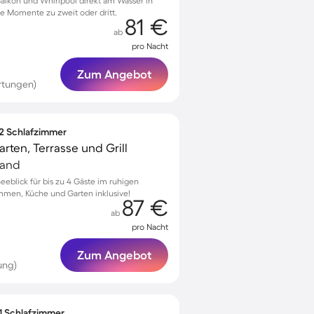
alkon und Whirlpool direkt am Wasser in
e Momente zu zweit oder dritt.
81 €
ab
pro Nacht
Zum Angebot
rtungen)
 2 Schlafzimmer
ten, Terrasse und Grill
land
eeblick für bis zu 4 Gäste im ruhigen
ommen, Küche und Garten inklusive!
87 €
ab
pro Nacht
Zum Angebot
ung)
 1 Schlafzimmer