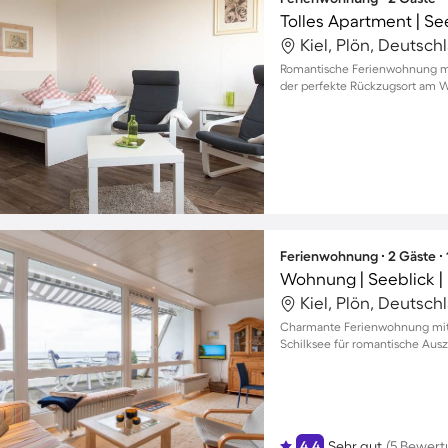
Tolles Apartment | Se
Kiel, Plön, Deutsch
Romantische Ferienwohnung mit
der perfekte Rückzugsort am 
Ferienwohnung ∙ 2 Gäste ∙
Wohnung | Seeblick |
Kiel, Plön, Deutsch
Charmante Ferienwohnung mit 
Schilksee für romantische Ausz
4.4
Sehr gut
(5 Bewer