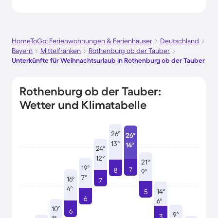
HomeToGo: Ferienwohnungen & Ferienhäuser
Deutschland
Bayern
Mittelfranken
Rothenburg ob der Tauber
Unterkünfte für Weihnachtsurlaub in Rothenburg ob der Tauber
Rothenburg ob der Tauber:
Wetter und Klimatabelle
26°
26°
13°
14°
24°
12°
21°
19°
7
8
9°
7°
16°
7
4°
14°
5
6
6°
10°
6
9°
3