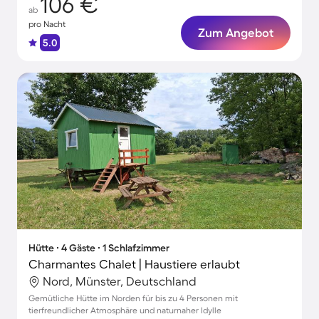
106 €
ab
pro Nacht
Zum Angebot
5.0
Hütte ∙ 4 Gäste ∙ 1 Schlafzimmer
Charmantes Chalet | Haustiere erlaubt
Nord, Münster, Deutschland
Gemütliche Hütte im Norden für bis zu 4 Personen mit
tierfreundlicher Atmosphäre und naturnaher Idylle