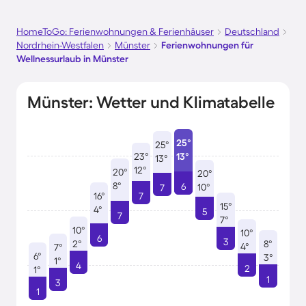
HomeToGo: Ferienwohnungen & Ferienhäuser
Deutschland
Nordrhein-Westfalen
Münster
Ferienwohnungen für
Wellnessurlaub in Münster
Münster: Wetter und Klimatabelle
25°
25°
23°
13°
13°
12°
20°
20°
8°
6
10°
7
16°
7
15°
4°
5
7
7°
10°
10°
6
3
2°
8°
4°
7°
6°
3°
1°
4
2
1°
1
3
1