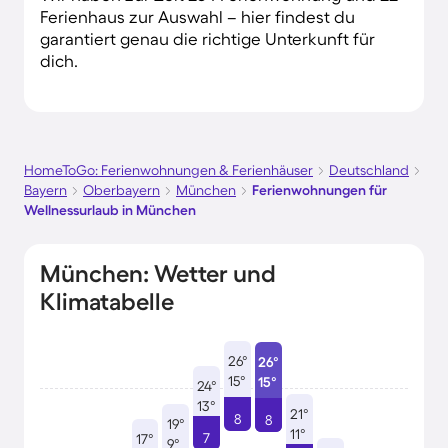
Ferienhaus zur Auswahl – hier findest du
garantiert genau die richtige Unterkunft für
dich.
HomeToGo: Ferienwohnungen & Ferienhäuser
Deutschland
Bayern
Oberbayern
München
Ferienwohnungen für
Wellnessurlaub in München
München: Wetter und
Klimatabelle
26°
26°
15°
15°
24°
13°
21°
8
8
19°
11°
7
17°
9°