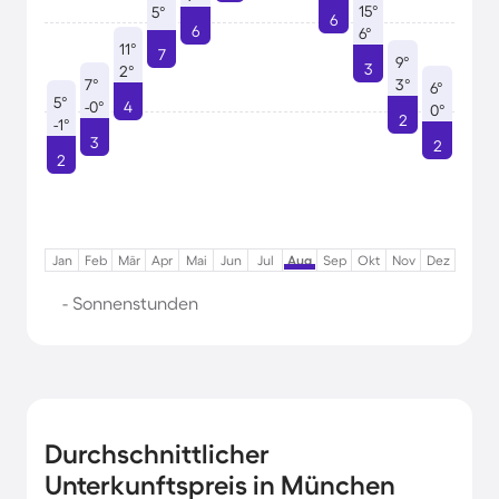
15°
5°
6
6
6°
11°
7
9°
3
2°
7°
3°
6°
5°
-0°
4
0°
2
-1°
3
2
2
Jan
Feb
Mär
Apr
Mai
Jun
Jul
Aug
Sep
Okt
Nov
Dez
- Sonnenstunden
Durchschnittlicher
Unterkunftspreis in München