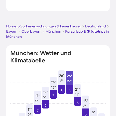
HomeToGo: Ferienwohnungen & Ferienhäuser
Deutschland
Bayern
Oberbayern
München
Kurzurlaub & Städtetrips in
München
München: Wetter und
Klimatabelle
26°
26°
15°
15°
24°
13°
21°
8
8
19°
11°
7
17°
9°
15°
5°
6
6
6°
11°
7
9°
3
2°