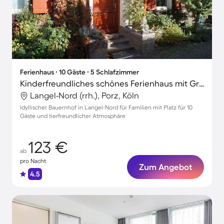
Ferienhaus ∙ 10 Gäste ∙ 5 Schlafzimmer
Kinderfreundliches schönes Ferienhaus mit Grill | Naturblick | Nah am Strand | Haustierfreundlich
Langel-Nord (rrh.), Porz, Köln
Idyllischer Bauernhof in Langel-Nord für Familien mit Platz für 10
Gäste und tierfreundlicher Atmosphäre
123 €
ab
pro Nacht
Zum Angebot
4.5