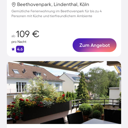
Beethovenpark, Lindenthal, Köln
Gemütliche Ferienwohnung im Beethovenpark für bis zu 4
Personen mit Küche und tierfreundlichem Ambiente
109 €
ab
pro Nacht
Zum Angebot
4.6