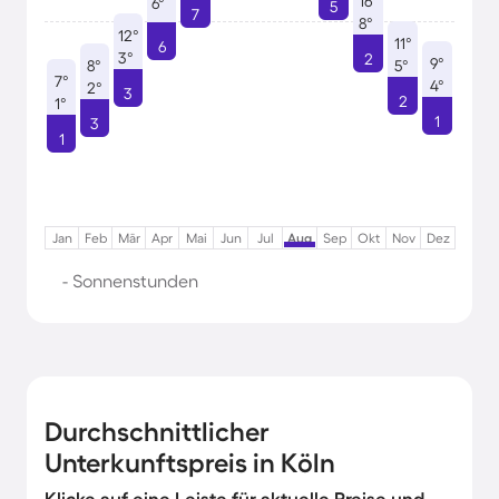
16°
6°
5
7
8°
12°
11°
6
3°
2
9°
8°
5°
7°
4°
2°
3
2
1°
1
3
1
Jan
Feb
Mär
Apr
Mai
Jun
Jul
Aug
Sep
Okt
Nov
Dez
- Sonnenstunden
Durchschnittlicher
Unterkunftspreis in Köln
Klicke auf eine Leiste für aktuelle Preise und