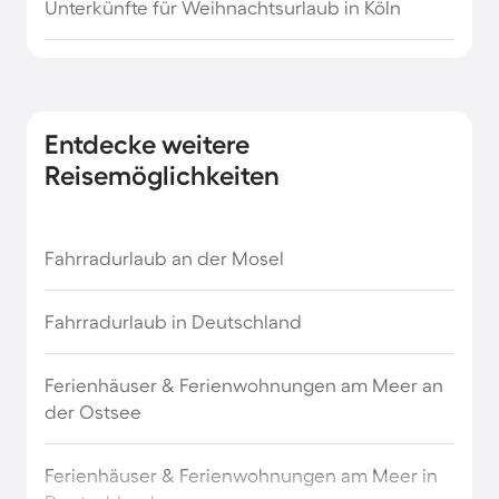
Unterkünfte für Weihnachtsurlaub in Köln
Kurzurlaub in Bamberg
Kurzurlaub in Berchtesgaden
Entdecke weitere
Kurzurlaub in Boltenhagen
Reisemöglichkeiten
Kurzurlaub in Borkum
Fahrradurlaub an der Mosel
Kurzurlaub in Bremen
Fahrradurlaub in Deutschland
Kurzurlaub in Bremerhaven
Ferienhäuser & Ferienwohnungen am Meer an
Kurzurlaub in Dortmund
der Ostsee
Kurzurlaub in Düsseldorf
Ferienhäuser & Ferienwohnungen am Meer in