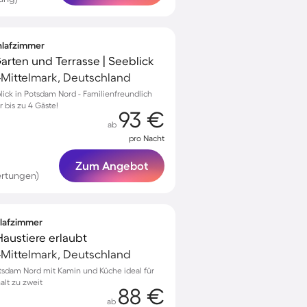
chlafzimmer
Garten und Terrasse | Seeblick
Mittelmark, Deutschland
lick in Potsdam Nord - Familienfreundlich
r bis zu 4 Gäste!
93 €
ab
pro Nacht
Zum Angebot
ertungen)
hlafzimmer
 Haustiere erlaubt
Mittelmark, Deutschland
tsdam Nord mit Kamin und Küche ideal für
alt zu zweit
88 €
ab