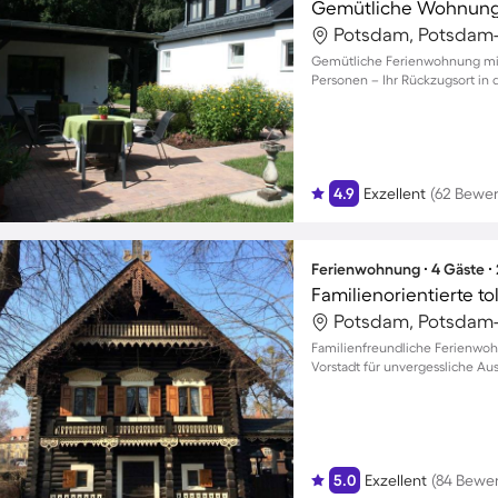
Gemütliche Wohnung
Potsdam, Potsdam-
Gemütliche Ferienwohnung mit G
Personen – Ihr Rückzugsort in d
4.9
Exzellent
(62 Bewe
Ferienwohnung ∙ 4 Gäste ∙
Potsdam, Potsdam-
Familienfreundliche Ferienwoh
Vorstadt für unvergessliche Au
5.0
Exzellent
(84 Bewe