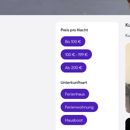
K
Preis pro Nacht
Ku
Bis 100 €
100 € - 199 €
Ab 200 €
Unterkunftsart
Ferienhaus
Ferienwohnung
Hausboot