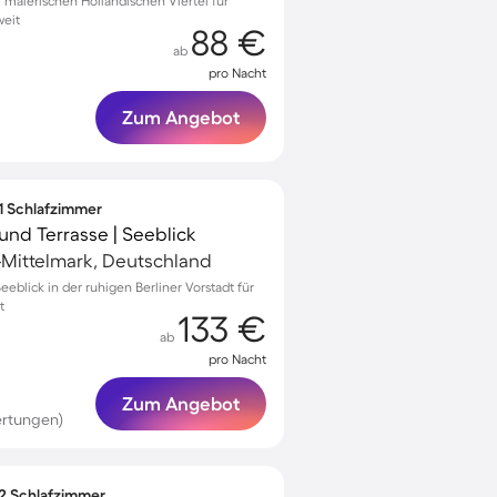
alerischen Holländischen Viertel für
weit
88 €
ab
pro Nacht
Zum Angebot
 1 Schlafzimmer
nd Terrasse | Seeblick
Mittelmark, Deutschland
eblick in der ruhigen Berliner Vorstadt für
t
133 €
ab
pro Nacht
Zum Angebot
ertungen)
 2 Schlafzimmer