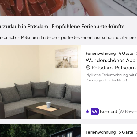
urzurlaub in Potsdam : Empfohlene Ferienunterkünfte
rzurlaub in Potsdam : finde dein perfektes Ferienhaus schon ab 51 € pro
Ferienwohnung ∙ 4 Gäste ∙
Wunderschönes Apart
Potsdam, Potsdam-
Idyllische Ferienwohnung mit Ga
Rückzugsort in der Natur!
4.9
Exzellent
(92 Bewe
Ferienwohnung ∙ 5 Gäste ∙