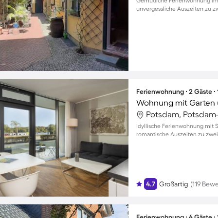
Gemütliche Ferienwohnung im m
unvergessliche Auszeiten zu z
Ferienwohnung ∙ 2 Gäste ∙
Wohnung mit Garten u
Potsdam, Potsdam-
Idyllische Ferienwohnung mit Se
romantische Auszeiten zu zwei
4.7
Großartig
(119 Bew
Ferienwohnung ∙ 4 Gäste ∙