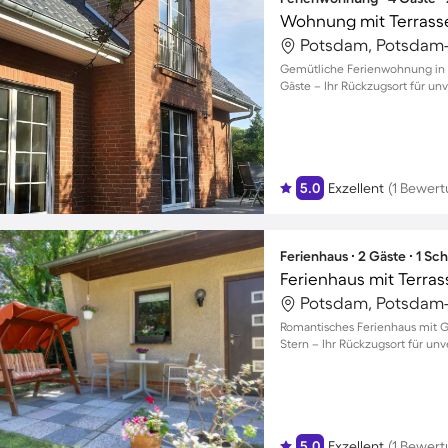
Wohnung mit Terrasse 
Potsdam, Potsdam-
Gemütliche Ferienwohnung in E
Gäste – Ihr Rückzugsort für unv
5.0
Exzellent
(1 Bewert
Ferienhaus ∙ 2 Gäste ∙ 1 Sc
Potsdam, Potsdam-
Romantisches Ferienhaus mit Ga
Stern – Ihr Rückzugsort für u
5.0
Exzellent
(1 Bewert