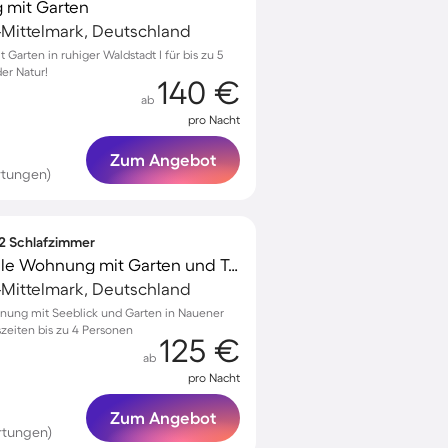
 mit Garten
Mittelmark, Deutschland
arten in ruhiger Waldstadt I für bis zu 5
er Natur!
140 €
ab
pro Nacht
Zum Angebot
rtungen)
 2 Schlafzimmer
Familienorientierte tolle Wohnung mit Garten und Terrasse | Marmorpalais in der Nähe | Seeblick
Mittelmark, Deutschland
nung mit Seeblick und Garten in Nauener
szeiten bis zu 4 Personen
125 €
ab
pro Nacht
Zum Angebot
rtungen)