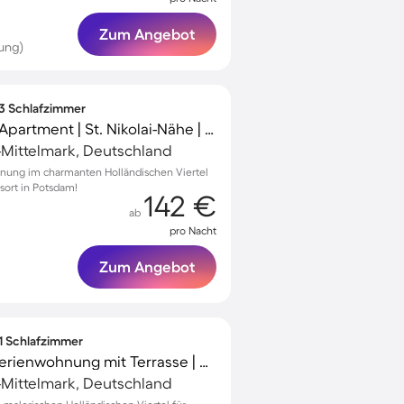
Zum Angebot
ung)
 3 Schlafzimmer
Familienfreundliches Apartment | St. Nikolai-Nähe | Panoramablick
Mittelmark, Deutschland
nung im charmanten Holländischen Viertel
gsort in Potsdam!
142 €
ab
pro Nacht
Zum Angebot
 1 Schlafzimmer
Familienfreundliche Ferienwohnung mit Terrasse | St. Nikolai-Nähe
Mittelmark, Deutschland