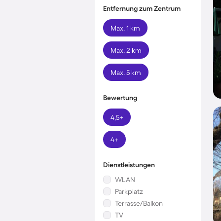
Entfernung zum Zentrum
Max. 1 km
Max. 2 km
Max. 5 km
Bewertung
4,5+
4+
Dienstleistungen
WLAN
Parkplatz
Terrasse/Balkon
TV