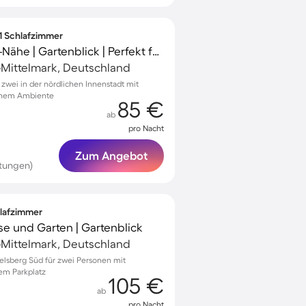
 1 Schlafzimmer
Wohnung | Sanssouci-Nähe | Gartenblick | Perfekt für die Arbeit von Zuhause
Mittelmark, Deutschland
wei in der nördlichen Innenstadt mit
chem Ambiente
85 €
ab
pro Nacht
Zum Angebot
tungen)
hlafzimmer
se und Garten | Gartenblick
Mittelmark, Deutschland
elsberg Süd für zwei Personen mit
em Parkplatz
105 €
ab
pro Nacht