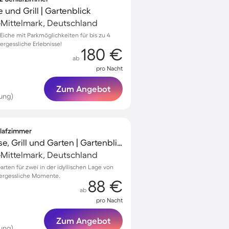
und Grill | Gartenblick
Mittelmark, Deutschland
iche mit Parkmöglichkeiten für bis zu 4
ergessliche Erlebnisse!
180 €
ab
pro Nacht
Zum Angebot
ung)
hlafzimmer
Ferienhaus mit Terrasse, Grill und Garten | Gartenblick
Mittelmark, Deutschland
rten für zwei in der idyllischen Lage von
nvergessliche Momente.
88 €
ab
pro Nacht
Zum Angebot
ung)