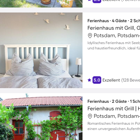
Ferienhaus ∙ 4 Gäste ∙ 2 S
Ferienhaus mit Grill, 
Potsdam, Potsdam-
Idyllisches Ferienhaus mit Seeb
und haustierfreundlich, ideal fü
5.0
Exzellent
(128 Bew
Ferienhaus ∙ 2 Gäste ∙ 1 Sc
Ferienhaus mit Grill |
Potsdam, Potsdam-
Romantisches Ferienhaus in Po
einen unvergesslichen Aufenth