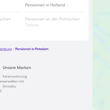
Pensionen in Holland
ischen
Pensionen an der Polnischen
Ostsee
utschland
Pensionen in Berchtesgaden
denburg
Pensionen in Potsdam
skana
Pensionen in Spanien
Pensionen in Frankreich
Unsere Marken
Ferienwohnung
nkreich
Pensionen auf Teneriffa
en
verwalten mit
Smoobu
g
chweiz
Pensionen im Salzburger Land
en
Pensionen in Prag