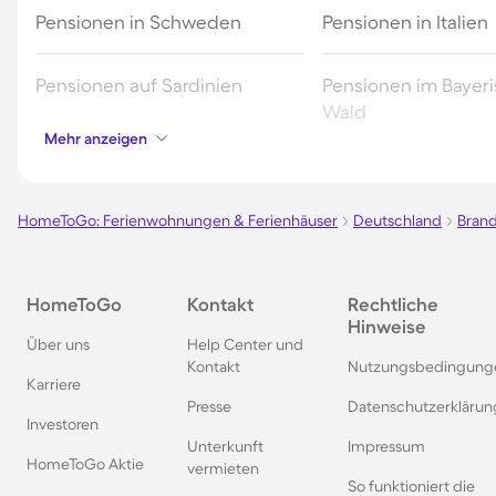
Pensionen in Schweden
Pensionen in Italien
Pensionen auf Sardinien
Pensionen im Bayer
Wald
Mehr anzeigen
Pensionen in Deutschland
Pensionen in Südde
HomeToGo: Ferienwohnungen & Ferienhäuser
Deutschland
Bran
Pensionen im Spreewald
Pensionen in der To
Pensionen in Bayern
Pensionen in Wien
HomeToGo
Kontakt
Rechtliche
Hinweise
Über uns
Help Center und
Pensionen in der Eifel
Pensionen in Südfra
Kontakt
Nutzungsbedingung
Karriere
Presse
Datenschutzerklärun
Investoren
Pensionen im Sauerland
Pensionen in der S
Unterkunft
Impressum
HomeToGo Aktie
vermieten
So funktioniert die
Pensionen in der Bretagne
Pensionen auf Sizili