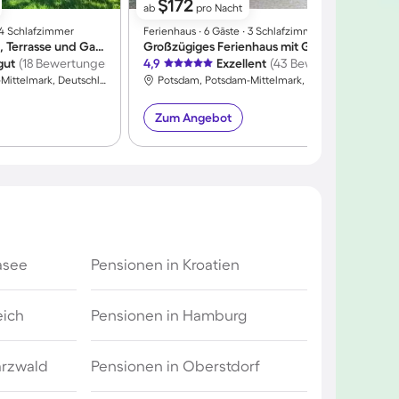
$172
ab
pro Nacht
∙ 4 Schlafzimmer
Ferienhaus ∙ 6 Gäste ∙ 3 Schlafzimmer
F
Ferienhaus mit Grill, Terrasse und Garten | Panoramablick
Großzügiges Ferienhaus mit Grill, Sauna und Terrasse | Haustiere erlaubt
gut
(18 Bewertungen)
4,9
Exzellent
(43 Bewertungen)
4
Potsdam, Potsdam-Mittelmark, Deutschland
Potsdam, Potsdam-Mittelmark, Deutschland
Zum Angebot
asee
Pensionen in Kroatien
eich
Pensionen in Hamburg
arzwald
Pensionen in Oberstdorf