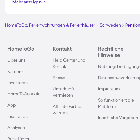
Mehr anzeigen
Pensionen in Deutschland
Pensionen in Südde
HomeToGo: Ferienwohnungen & Ferienhäuser
Schweden
Pensio
Pensionen im Spreewald
Pensionen in der To
Pensionen in Bayern
Pensionen in Wien
HomeToGo
Kontakt
Rechtliche
Hinweise
Über uns
Help Center und
Pensionen in der Eifel
Pensionen in Südfra
Kontakt
Nutzungsbedingung
Karriere
Presse
Datenschutzerklärun
Investoren
Pensionen im Sauerland
Pensionen in der S
Unterkunft
Impressum
HomeToGo Aktie
vermieten
So funktioniert die
Pensionen im Salzburger Land
Pensionen in der Br
App
Affiliate Partner
Plattform
werden
Inspiration
Inhaltliche Vorgaben
Pensionen in Prag
Pensionen im Berch
Land
Analysen
Reiseführer