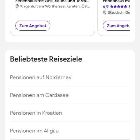
Ferienhaus mit Grill, Sauna und Terrasse
Klagenfurt am Wörthersee, Kärnten, Österreich
4,9
Exzel
Zum Angebot
Zum Angebot
Beliebteste Reiseziele
Pensionen auf Norderney
Pensionen am Gardasee
Pensionen in Kroatien
Pensionen im Allgäu