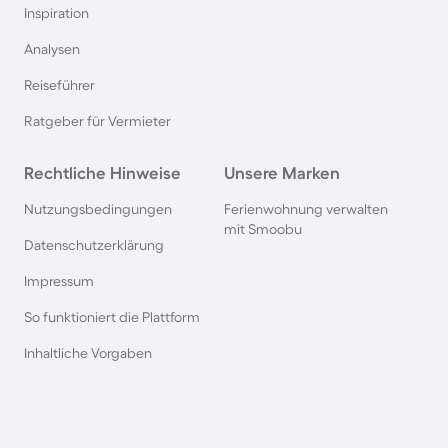
Inspiration
Pensionen im Bayerischen Wald
Analysen
Reiseführer
Pensionen an der Polnischen Ostsee
Ratgeber für Vermieter
Pensionen in Deutschland
Rechtliche Hinweise
Unsere Marken
Pensionen in Süddeutschland
Nutzungsbedingungen
Ferienwohnung verwalten
mit Smoobu
Datenschutzerklärung
Pensionen in Berchtesgaden
Impressum
So funktioniert die Plattform
Pensionen im Spreewald
Inhaltliche Vorgaben
Pensionen in der Toskana
Pensionen in Spanien