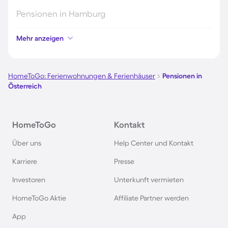
Pensionen in Hamburg
Mehr anzeigen
Pensionen in Berlin
Pensionen im Schwarzwald
HomeToGo: Ferienwohnungen & Ferienhäuser
Pensionen in
Österreich
Pensionen in Oberstdorf
HomeToGo
Kontakt
Pensionen in Schweden
Über uns
Help Center und Kontakt
Pensionen in Italien
Karriere
Presse
Investoren
Unterkunft vermieten
Pensionen in Holland
HomeToGo Aktie
Affiliate Partner werden
Pensionen auf Sardinien
App