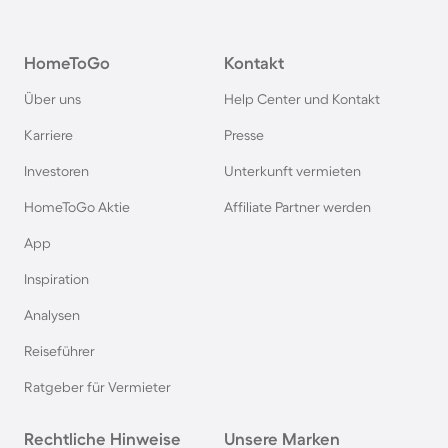
Pensionen im Schwarzwald
HomeToGo
Kontakt
Pensionen in Oberstdorf
Über uns
Help Center und Kontakt
Pensionen in Schweden
Karriere
Presse
Investoren
Unterkunft vermieten
Pensionen in Italien
HomeToGo Aktie
Affiliate Partner werden
Pensionen in Holland
App
Inspiration
Pensionen auf Sardinien
Analysen
Reiseführer
Pensionen im Bayerischen Wald
Ratgeber für Vermieter
Pensionen an der Polnischen Ostsee
Rechtliche Hinweise
Unsere Marken