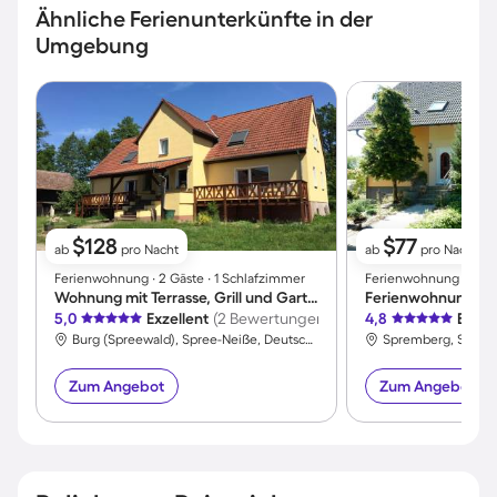
Ähnliche Ferienunterkünfte in der
Umgebung
$128
$77
ab
pro Nacht
ab
pro Nacht
Ferienwohnung ∙ 2 Gäste ∙ 1 Schlafzimmer
Ferienwohnung ∙ 4 Gäs
Wohnung mit Terrasse, Grill und Garten
5,0
Exzellent
(2 Bewertungen)
4,8
Exzel
Burg (Spreewald), Spree-Neiße, Deutschland
Spremberg, Spree-
Zum Angebot
Zum Angebot