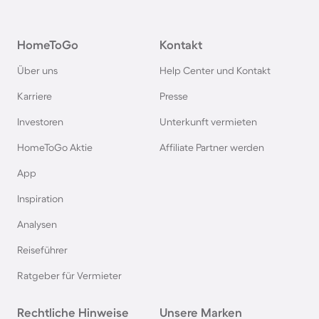
Pensionen im Schwarzwald
HomeToGo
Kontakt
Pensionen in Oberstdorf
Über uns
Help Center und Kontakt
Pensionen in Schweden
Karriere
Presse
Investoren
Unterkunft vermieten
Pensionen in Italien
HomeToGo Aktie
Affiliate Partner werden
Pensionen in Holland
App
Inspiration
Pensionen auf Sardinien
Analysen
Reiseführer
Pensionen im Bayerischen Wald
Ratgeber für Vermieter
Pensionen an der Polnischen Ostsee
Rechtliche Hinweise
Unsere Marken