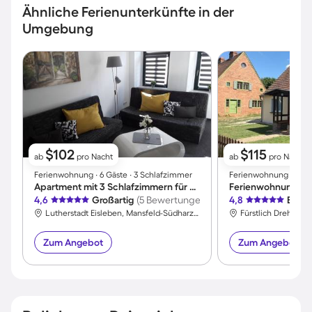
Ähnliche Ferienunterkünfte in der
Umgebung
$102
$115
ab
pro Nacht
ab
pro Nacht
Ferienwohnung ∙ 6 Gäste ∙ 3 Schlafzimmer
Ferienwohnung ∙ 4 Gä
Apartment mit 3 Schlafzimmern für 6 Personen
4,6
Großartig
(5 Bewertungen)
4,8
Exzel
Lutherstadt Eisleben, Mansfeld-Südharz, Deutschland
Fürstlich Drehna, 
Zum Angebot
Zum Angebot