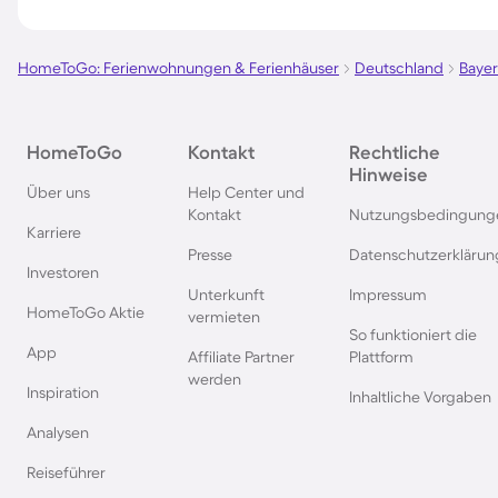
Pensionen in Süddeutschland
Pensionen in Berch
HomeToGo: Ferienwohnungen & Ferienhäuser
Deutschland
Baye
Pensionen in der Toskana
Pensionen in Spani
Pensionen in Wien
Pensionen in Frankr
HomeToGo
Kontakt
Rechtliche
Hinweise
Über uns
Help Center und
Pensionen in Südfrankreich
Pensionen auf Tener
Kontakt
Nutzungsbedingung
Karriere
Presse
Datenschutzerklärun
Investoren
Pensionen in der Schweiz
Pensionen in Potsd
Unterkunft
Impressum
HomeToGo Aktie
vermieten
So funktioniert die
Pensionen in der Bretagne
Pensionen auf Sizili
App
Affiliate Partner
Plattform
werden
Inspiration
Inhaltliche Vorgaben
Pensionen im Berchtesgadener
Pensionen in Boden
Land
Analysen
Reiseführer
Pensionen in Ostfriesland
Pensionen in Ruhpo