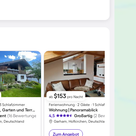
$153
ab
pro Nacht
∙ 3 Schlafzimmer
Ferienwohnung ∙ 2 Gäste ∙ 1 Schlafzimmer
F
Ferienhaus mit Grill, Garten und Terrasse | Bergblick
Wohnung | Panoramablick
lent
(16 Bewertungen)
4,5
Großartig
(2 Bewertungen)
4
m, Deutschland
Garham, Hofkirchen, Deutschland
Zum Angebot