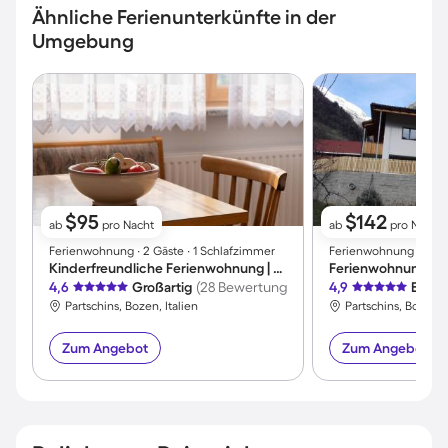
Ähnliche Ferienunterkünfte in der
Umgebung
$95
$142
ab
pro Nacht
ab
pro Nacht
Ferienwohnung ∙ 2 Gäste ∙ 1 Schlafzimmer
Ferienwohnung ∙ 5 Gä
Kinderfreundliche Ferienwohnung | Hunde erlaubt
Ferienwohnung | P
4,6
Großartig
(28 Bewertungen)
4,9
Exzel
Partschins, Bozen, Italien
Partschins, Bozen, I
Zum Angebot
Zum Angebot