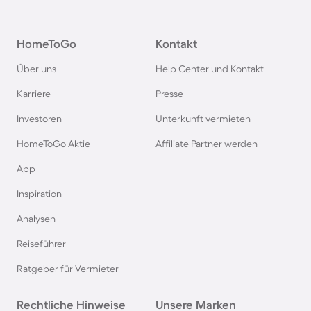
Pensionen im Schwarzwald
HomeToGo
Kontakt
Pensionen in Oberstdorf
Über uns
Help Center und Kontakt
Pensionen in Schweden
Karriere
Presse
Investoren
Unterkunft vermieten
Pensionen in Italien
HomeToGo Aktie
Affiliate Partner werden
Pensionen in Holland
App
Inspiration
Pensionen auf Sardinien
Analysen
Reiseführer
Pensionen im Bayerischen Wald
Ratgeber für Vermieter
Pensionen an der Polnischen Ostsee
Rechtliche Hinweise
Unsere Marken