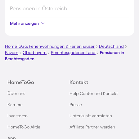
Pensionen in Österreich
Mehr anzeigen
Pensionen in Hamburg
Pensionen in Berlin
HomeToGo: Ferienwohnungen & Ferienhäuser
Deutschland
Bayern
Oberbayern
Berchtesgadener Land
Pensionen in
Berchtesgaden
Pensionen im Schwarzwald
Pensionen in Oberstdorf
HomeToGo
Kontakt
Über uns
Help Center und Kontakt
Pensionen in Schweden
Karriere
Presse
Pensionen in Italien
Investoren
Unterkunft vermieten
HomeToGo Aktie
Affiliate Partner werden
Pensionen in Holland
App