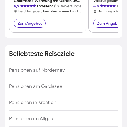
Charmante Wohnung mit Garten und Grill | Haustierfreundlich
4,9
Exzellent
(18 Bewertungen)
4,8
Exzel
Berchtesgaden, Berchtesgadener Land, Deutschland
Zum Angebot
Zum Angebot
Beliebteste Reiseziele
Pensionen auf Norderney
Pensionen am Gardasee
Pensionen in Kroatien
Pensionen im Allgäu