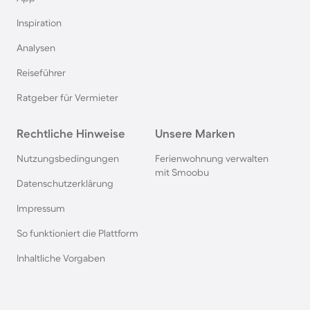
Inspiration
Pensionen auf Sardinien
Analysen
Pensionen im Bayerischen Wald
Reiseführer
Ratgeber für Vermieter
Pensionen an der Polnischen Ostsee
Rechtliche Hinweise
Unsere Marken
Pensionen in Deutschland
Nutzungsbedingungen
Ferienwohnung verwalten
mit Smoobu
Pensionen in Süddeutschland
Datenschutzerklärung
Impressum
Pensionen im Spreewald
So funktioniert die Plattform
Inhaltliche Vorgaben
Pensionen in der Toskana
Pensionen in Spanien