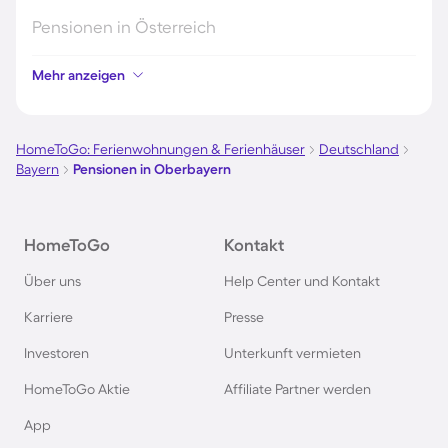
Pensionen in Österreich
Mehr anzeigen
Pensionen in Hamburg
Pensionen in Berlin
HomeToGo: Ferienwohnungen & Ferienhäuser
Deutschland
Bayern
Pensionen in Oberbayern
Pensionen im Schwarzwald
HomeToGo
Kontakt
Pensionen in Oberstdorf
Über uns
Help Center und Kontakt
Pensionen in Schweden
Karriere
Presse
Investoren
Unterkunft vermieten
Pensionen in Italien
HomeToGo Aktie
Affiliate Partner werden
Pensionen in Holland
App