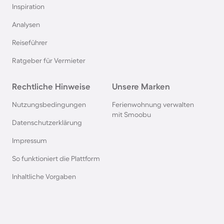
Inspiration
Pensionen auf Sardinien
Analysen
Reiseführer
Pensionen im Bayerischen Wald
Ratgeber für Vermieter
Pensionen an der Polnischen Ostsee
Rechtliche Hinweise
Unsere Marken
Pensionen in Deutschland
Nutzungsbedingungen
Ferienwohnung verwalten
mit Smoobu
Datenschutzerklärung
Pensionen in Süddeutschland
Impressum
So funktioniert die Plattform
Pensionen in Berchtesgaden
Inhaltliche Vorgaben
Pensionen im Spreewald
Pensionen in der Toskana