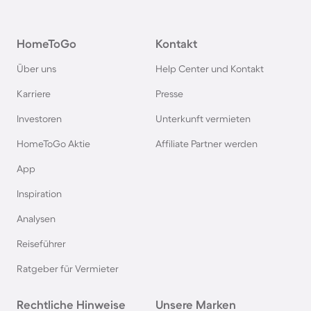
Pensionen in Oberstdorf
HomeToGo
Kontakt
Pensionen in Schweden
Über uns
Help Center und Kontakt
Pensionen in Italien
Karriere
Presse
Investoren
Unterkunft vermieten
Pensionen in Holland
HomeToGo Aktie
Affiliate Partner werden
Pensionen auf Sardinien
App
Inspiration
Pensionen im Bayerischen Wald
Analysen
Reiseführer
Pensionen an der Polnischen Ostsee
Ratgeber für Vermieter
Pensionen in Deutschland
Rechtliche Hinweise
Unsere Marken