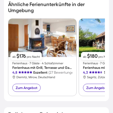
Ähnliche Ferienunterkünfte in der
Umgebung
$176
$180
ab
pro Nacht
ab
pro Nacht
Ferienhaus ∙ 7 Gäste ∙ 4 Schlafzimmer
Ferienhaus ∙ 7 Gäste 
Ferienhaus mit Grill, Terrasse und Garten
4,8
Exzellent
(27 Bewertungen)
4,3
Sehr 
Diemitz, Mirow, Deutschland
Sagritz, Zützen, D
Zum Angebot
Zum Angebot