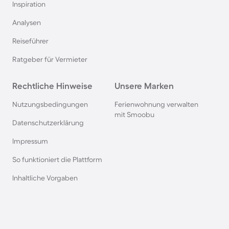
Inspiration
Pensionen im Bayerischen Wald
Analysen
Reiseführer
Pensionen an der Polnischen Ostsee
Ratgeber für Vermieter
Pensionen in Deutschland
Rechtliche Hinweise
Unsere Marken
Pensionen in Süddeutschland
Nutzungsbedingungen
Ferienwohnung verwalten
mit Smoobu
Datenschutzerklärung
Pensionen in Berchtesgaden
Impressum
So funktioniert die Plattform
Pensionen im Spreewald
Inhaltliche Vorgaben
Pensionen in der Toskana
Pensionen in Spanien