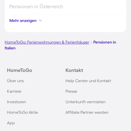
Pensionen in Österreich
Mehr anzeigen
Pensionen in Hamburg
Pensionen in Berlin
HomeToGo: Ferienwohnungen & Ferienhäuser
Pensionen in
Italien
Pensionen im Schwarzwald
HomeToGo
Kontakt
Pensionen in Oberstdorf
Über uns
Help Center und Kontakt
Pensionen in Schweden
Karriere
Presse
Investoren
Unterkunft vermieten
Pensionen in Holland
HomeToGo Aktie
Affiliate Partner werden
Pensionen auf Sardinien
App