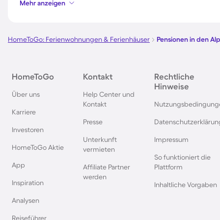
Mehr anzeigen
Pensionen in Deutschland
Pensionen in Südde
HomeToGo: Ferienwohnungen & Ferienhäuser
Pensionen in den Al
Pensionen im Spreewald
Pensionen in der To
Pensionen in Bayern
Pensionen in Wien
HomeToGo
Kontakt
Rechtliche
Hinweise
Über uns
Help Center und
Pensionen in der Eifel
Pensionen in Südfra
Kontakt
Nutzungsbedingung
Karriere
Presse
Datenschutzerklärun
Investoren
Pensionen im Sauerland
Pensionen in der S
Unterkunft
Impressum
HomeToGo Aktie
vermieten
So funktioniert die
Pensionen im Salzburger Land
Pensionen in der Br
App
Affiliate Partner
Plattform
werden
Inspiration
Inhaltliche Vorgaben
Pensionen in Prag
Pensionen im Berch
Land
Analysen
Reiseführer