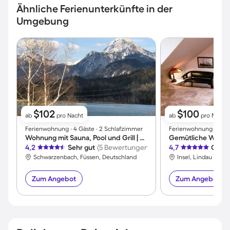
Ähnliche Ferienunterkünfte in der
Umgebung
$102
$100
ab
pro Nacht
ab
pro Nacht
Ferienwohnung ∙ 4 Gäste ∙ 2 Schlafzimmer
Ferienwohnung ∙ 2 Gäs
Wohnung mit Sauna, Pool und Grill | Bergblick
Gemütliche Wohnun
4,2
Sehr gut
(5 Bewertungen)
4,7
Großa
Schwarzenbach, Füssen, Deutschland
Insel, Lindau (Bod
Zum Angebot
Zum Angebot