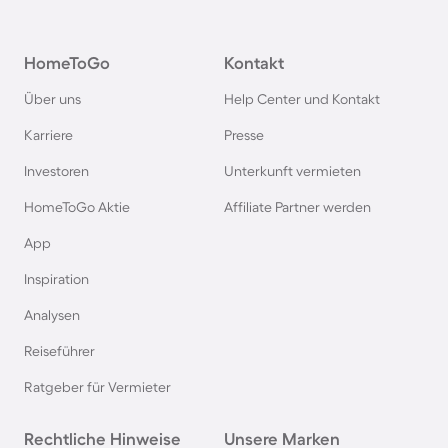
Pensionen in Oberstdorf
HomeToGo
Kontakt
Pensionen in Schweden
Über uns
Help Center und Kontakt
Pensionen in Italien
Karriere
Presse
Investoren
Unterkunft vermieten
Pensionen in Holland
HomeToGo Aktie
Affiliate Partner werden
Pensionen auf Sardinien
App
Inspiration
Pensionen im Bayerischen Wald
Analysen
Reiseführer
Pensionen an der Polnischen Ostsee
Ratgeber für Vermieter
Pensionen in Deutschland
Rechtliche Hinweise
Unsere Marken