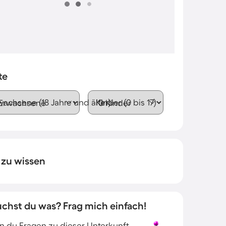
te
wachsene (18 Jahre und älter)
Kinder (0 bis 17)
 zu wissen
uchst du was? Frag mich einfach!
 du Fragen zu dieser Unterkunft