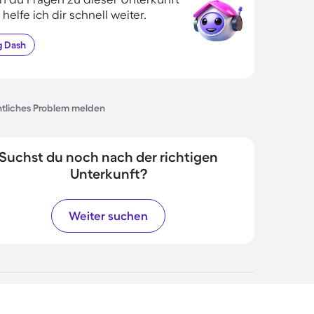
 helfe ich dir schnell weiter.
g
Dash
tliches Problem melden
Suchst du noch nach der richtigen
Unterkunft?
Weiter suchen