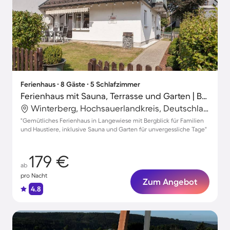
Ferienhaus ∙ 8 Gäste ∙ 5 Schlafzimmer
Ferienhaus mit Sauna, Terrasse und Garten | Bergblick
Winterberg, Hochsauerlandkreis, Deutschland
"Gemütliches Ferienhaus in Langewiese mit Bergblick für Familien
und Haustiere, inklusive Sauna und Garten für unvergessliche Tage"
179 €
ab
pro Nacht
Zum Angebot
4.8