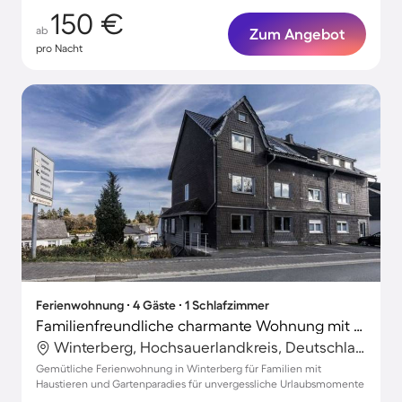
150 €
ab
Zum Angebot
pro Nacht
Ferienwohnung ∙ 4 Gäste ∙ 1 Schlafzimmer
Familienfreundliche charmante Wohnung mit Garten | Haustiere erlaubt
Winterberg, Hochsauerlandkreis, Deutschland
Gemütliche Ferienwohnung in Winterberg für Familien mit
Haustieren und Gartenparadies für unvergessliche Urlaubsmomente