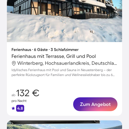
Ferienhaus ∙ 6 Gäste ∙ 3 Schlafzimmer
Ferienhaus mit Terrasse, Grill und Pool
Winterberg, Hochsauerlandkreis, Deutschland
Idyllisches Ferienhaus mit Pool und Sauna in Neuastenberg – der
perfekte Rückzugsort für Familien und Wellnessliebhaber bis zu 6
Personen
132 €
ab
pro Nacht
Zum Angebot
4.8