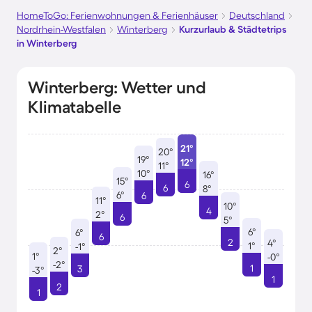
HomeToGo: Ferienwohnungen & Ferienhäuser
Deutschland
Nordrhein-Westfalen
Winterberg
Kurzurlaub & Städtetrips
in Winterberg
Winterberg: Wetter und
Klimatabelle
21°
20°
19°
12°
11°
10°
16°
15°
6
6
8°
6°
6
11°
10°
4
2°
6
5°
6°
6°
6
2
4°
1°
-1°
2°
1°
-0°
-2°
1
3
-3°
1
2
1