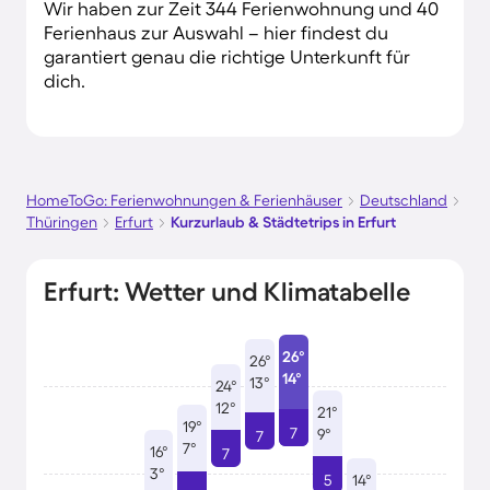
Wir haben zur Zeit 344 Ferienwohnung und 40
Ferienhaus zur Auswahl – hier findest du
garantiert genau die richtige Unterkunft für
dich.
HomeToGo: Ferienwohnungen & Ferienhäuser
Deutschland
Thüringen
Erfurt
Kurzurlaub & Städtetrips in Erfurt
Erfurt: Wetter und Klimatabelle
26°
26°
14°
13°
24°
12°
21°
19°
7
9°
7
7°
16°
7
3°
5
14°