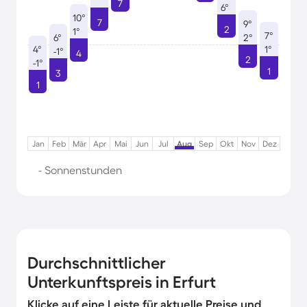
7
6°
10°
7
9°
2
1°
7°
6°
2°
4°
1°
-1°
4
2
-1°
1
3
1
Jan
Feb
Mär
Apr
Mai
Jun
Jul
Aug
Sep
Okt
Nov
Dez
- Sonnenstunden
Durchschnittlicher
Unterkunftspreis in Erfurt
Klicke auf eine Leiste für aktuelle Preise und