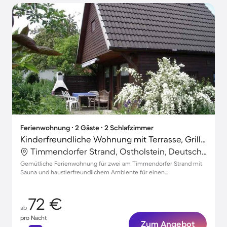
Ferienwohnung ∙ 2 Gäste ∙ 2 Schlafzimmer
Kinderfreundliche Wohnung mit Terrasse, Grill und Sauna | Haustierfreundlich
Timmendorfer Strand, Ostholstein, Deutschland
Gemütliche Ferienwohnung für zwei am Timmendorfer Strand mit
Sauna und haustierfreundlichem Ambiente für einen
unvergesslichen Urlaub
72 €
ab
pro Nacht
Zum Angebot