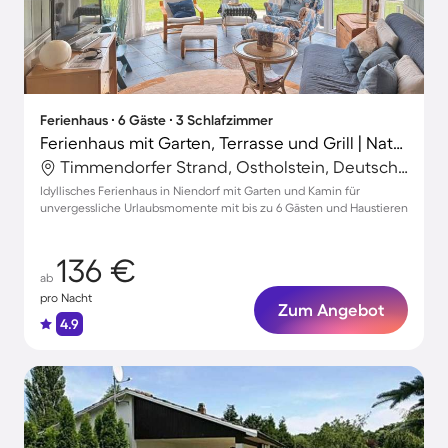
Ferienhaus ∙ 6 Gäste ∙ 3 Schlafzimmer
Ferienhaus mit Garten, Terrasse und Grill | Naturblick
Timmendorfer Strand, Ostholstein, Deutschland
Idyllisches Ferienhaus in Niendorf mit Garten und Kamin für
unvergessliche Urlaubsmomente mit bis zu 6 Gästen und Haustieren
136 €
ab
pro Nacht
Zum Angebot
4.9