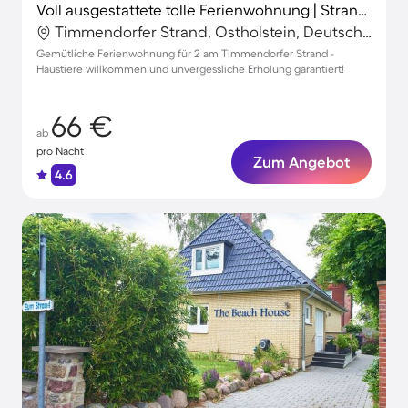
Voll ausgestattete tolle Ferienwohnung | Strand in der Nähe | Hunde erlaubt
Timmendorfer Strand, Ostholstein, Deutschland
Gemütliche Ferienwohnung für 2 am Timmendorfer Strand -
Haustiere willkommen und unvergessliche Erholung garantiert!
66 €
ab
pro Nacht
Zum Angebot
4.6