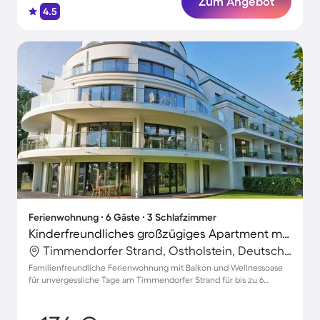
Zum Angebot
4.5
Ferienwohnung ∙ 6 Gäste ∙ 3 Schlafzimmer
Kinderfreundliches großzügiges Apartment mit Terrasse | Neben dem Strand
Timmendorfer Strand, Ostholstein, Deutschland
Familienfreundliche Ferienwohnung mit Balkon und Wellnessoase
für unvergessliche Tage am Timmendorfer Strand für bis zu 6
Personen