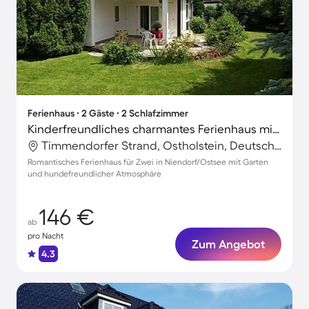
Ferienhaus ∙ 2 Gäste ∙ 2 Schlafzimmer
Kinderfreundliches charmantes Ferienhaus mit Grill und Garten | Nah am Strand | Haustiere erlaubt
Timmendorfer Strand, Ostholstein, Deutschland
Romantisches Ferienhaus für Zwei in Niendorf/Ostsee mit Garten
und hundefreundlicher Atmosphäre
146 €
ab
pro Nacht
Zum Angebot
4.3