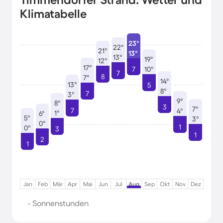
Klimatabelle
23°
22°
21°
13°
13°
19°
12°
17°
7
10°
7
8
7°
14°
13°
5
8°
7
3°
9°
8°
3
7°
7
4°
1°
6°
5°
3°
0°
1
0°
3
1
2
1
Jan
Feb
Mär
Apr
Mai
Jun
Jul
Aug
Sep
Okt
Nov
Dez
- Sonnenstunden