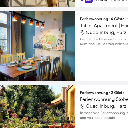
Ferienwohnung ∙ 4 Gäste ∙
Tolles Apartment | Ha
Quedlinburg, Harz
Gemütliche Ferienwohnung in Q
herzlicher Haustierfreundlichke
Ferienwohnung ∙ 2 Gäste ∙
Ferienwohnung Stob
Quedlinburg, Harz
Romantische Ferienwohnung in
und Haustieren erlaubt