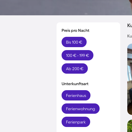
K
Preis pro Nacht
Ku
Bis 100 €
100 € - 199 €
Ab 200 €
Unterkunftsart
Ferienhaus
Ferienwohnung
Ferienpark