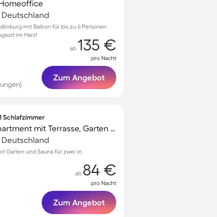
r Homeoffice
, Deutschland
linburg mit Balkon für bis zu 6 Personen
gsort im Harz!
135 €
ab
pro Nacht
Zum Angebot
tungen)
 1 Schlafzimmer
Voll ausgestattetes Apartment mit Terrasse, Garten und Sauna | Naturblick
, Deutschland
t Garten und Sauna für zwei in
84 €
ab
pro Nacht
Zum Angebot