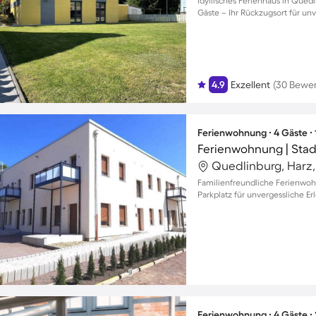
Idyllisches Ferienhaus in Quedl
Gäste – Ihr Rückzugsort für u
4.9
Exzellent
(30 Bewe
Ferienwohnung ∙ 4 Gäste ∙
Ferienwohnung | Stad
Quedlinburg, Harz
Familienfreundliche Ferienwo
Parkplatz für unvergessliche Er
Ferienwohnung ∙ 4 Gäste ∙