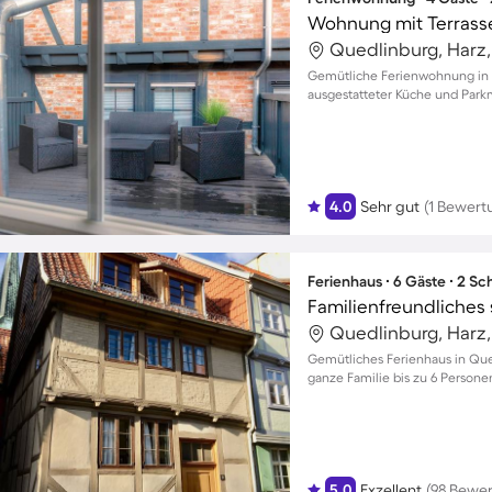
Wohnung mit Terrasse 
Quedlinburg, Harz
Gemütliche Ferienwohnung in Q
ausgestatteter Küche und Park
4.0
Sehr gut
(1 Bewert
Ferienhaus ∙ 6 Gäste ∙ 2 S
Familienfreundliches
Quedlinburg, Harz
Gemütliches Ferienhaus in Que
ganze Familie bis zu 6 Persone
5.0
Exzellent
(98 Bewe