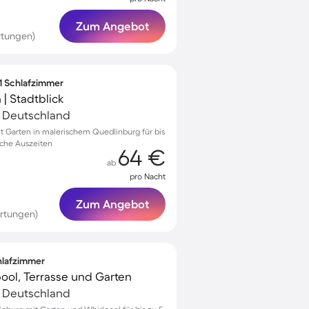
Zum Angebot
rtungen)
 1 Schlafzimmer
| Stadtblick
, Deutschland
 Garten in malerischem Quedlinburg für bis
liche Auszeiten
64 €
ab
pro Nacht
Zum Angebot
rtungen)
chlafzimmer
ool, Terrasse und Garten
, Deutschland