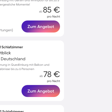
inburg mit Garten und Whirlpool für bis zu 5
nvergessliche Momente!
85 €
ab
pro Nacht
Zum Angebot
rtungen)
 1 Schlafzimmer
tblick
, Deutschland
hnung in Quedlinburg mit Balkon und
lebnisse bis zu 6 Personen
78 €
ab
pro Nacht
Zum Angebot
 2 Schlafzimmer