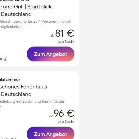
und Grill | Stadtblick
, Deutschland
uedlinburg für bis zu 4 Personen mit voll
möglichkeiten
81 €
ab
pro Nacht
Zum Angebot
ung)
chlafzimmer
 schönes Ferienhaus
, Deutschland
dlinburg mit Balkon und Kamin für die
n
96 €
ab
pro Nacht
Zum Angebot
rtungen)