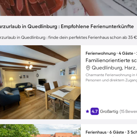
urzurlaub in Quedlinburg : Empfohlene Ferienunterkünfte
rzurlaub in Quedlinburg : finde dein perfektes Ferienhaus schon ab 35 €
Ferienwohnung ∙ 4 Gäste ∙
Familienorientierte
Quedlinburg, Harz
Charmante Ferienwohnung in Qu
Personen und direktem Zugang
4.7
Großartig
(15 Bewe
Ferienhaus ∙ 6 Gäste ∙ 3 S