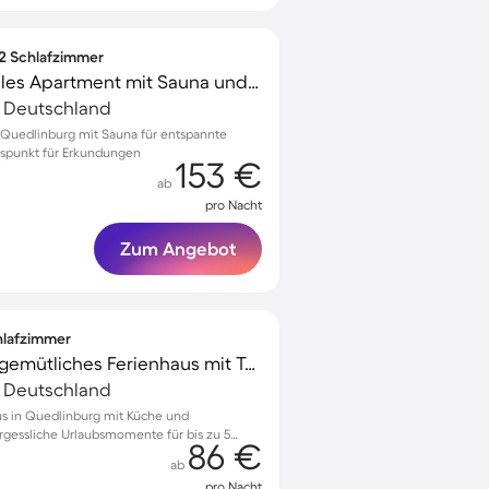
 2 Schlafzimmer
Voll ausgestattetes tolles Apartment mit Sauna und Terrasse | Naturblick
, Deutschland
Quedlinburg mit Sauna für entspannte
gspunkt für Erkundungen
153 €
ab
pro Nacht
Zum Angebot
chlafzimmer
Familienfreundliches gemütliches Ferienhaus mit Terrasse und Grill | Hunde erlaubt
, Deutschland
us in Quedlinburg mit Küche und
ergessliche Urlaubsmomente für bis zu 5
86 €
ab
pro Nacht