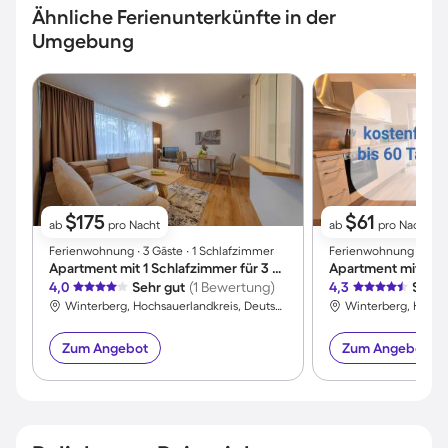
Ähnliche Ferienunterkünfte in der
Umgebung
$175
$61
ab
pro Nacht
ab
pro Nacht
Ferienwohnung ∙ 3 Gäste ∙ 1 Schlafzimmer
Ferienwohnung ∙ 4 Gäs
Apartment mit 1 Schlafzimmer für 3 Personen
Apartment mit Ter
4,0
Sehr gut
(1 Bewertung)
4,3
Sehr 
Winterberg, Hochsauerlandkreis, Deutschland
Zum Angebot
Zum Angebot