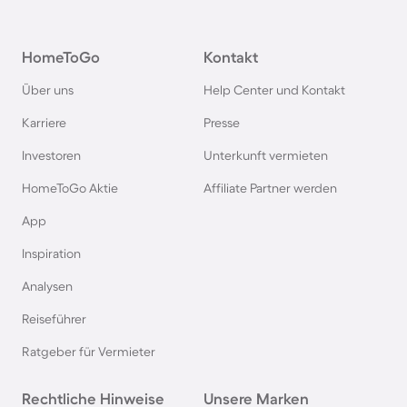
Chalets und Hütten im Sauerland
HomeToGo
Kontakt
Hütten und Chalets im Montafon
Über uns
Help Center und Kontakt
Chalets und Hütten in Mayrhofen
Karriere
Presse
Investoren
Unterkunft vermieten
Chalets und Hütten in Schladming
HomeToGo Aktie
Affiliate Partner werden
Chalets und Hütten in Belgien
App
Inspiration
Chalets und Hütten in Zell am See
Analysen
Reiseführer
Chalets und Hütten in Flachau
Ratgeber für Vermieter
Chalets und Hütten in Kitzbühel
Rechtliche Hinweise
Unsere Marken