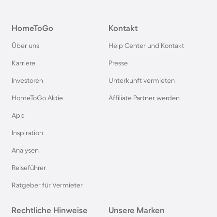
Hütten und Chalets in Ellmau
HomeToGo
Kontakt
Chalets und Hütten im Sauerland
Über uns
Help Center und Kontakt
Hütten und Chalets im Montafon
Karriere
Presse
Investoren
Unterkunft vermieten
Chalets und Hütten in Mayrhofen
HomeToGo Aktie
Affiliate Partner werden
Chalets und Hütten in Schladming
App
Inspiration
Chalets und Hütten in Belgien
Analysen
Reiseführer
Chalets und Hütten in Zell am See
Ratgeber für Vermieter
Chalets und Hütten in Flachau
Rechtliche Hinweise
Unsere Marken