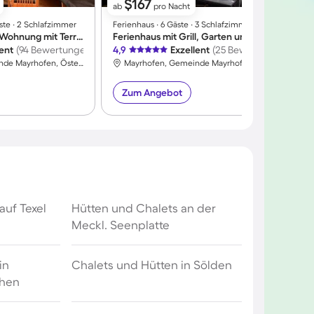
$167
ab
pro Nacht
ste ∙ 2 Schlafzimmer
Ferienhaus ∙ 6 Gäste ∙ 3 Schlafzimmer
F
Kinderfreundliche Wohnung mit Terrasse und Sauna | Panoramablick | Nah am Skifahren | Hunde erlaubt
Ferienhaus mit Grill, Garten und Terrasse | Bergblick
A
lent
(94 Bewertungen)
4,9
Exzellent
(25 Bewertungen)
Mayrhofen, Gemeinde Mayrhofen, Österreich
Mayrhofen, Gemeinde Mayrhofen, Österreich
Zum Angebot
auf Texel
Hütten und Chalets an der
Meckl. Seenplatte
in
Chalets und Hütten in Sölden
chen