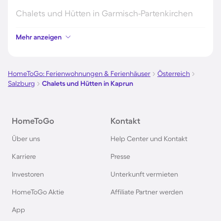
Chalets und Hütten in Garmisch-Partenkirchen
Mehr anzeigen
Chalets und Hütten in Sölden
Chalets und Hütten in Zandvoort
HomeToGo: Ferienwohnungen & Ferienhäuser
Österreich
Salzburg
Chalets und Hütten in Kaprun
Hütten und Chalets in Ellmau
HomeToGo
Kontakt
Chalets und Hütten im Sauerland
Über uns
Help Center und Kontakt
Hütten und Chalets im Montafon
Karriere
Presse
Investoren
Unterkunft vermieten
Chalets und Hütten in Mayrhofen
HomeToGo Aktie
Affiliate Partner werden
Chalets und Hütten in Schladming
App