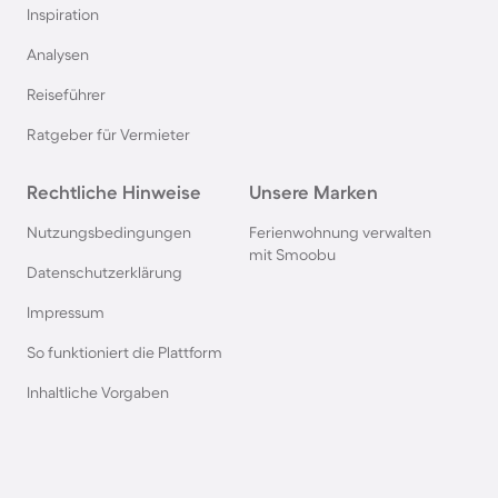
Inspiration
Chalets und Hütten in Belgien
Analysen
Reiseführer
Chalets und Hütten in Zell am See
Ratgeber für Vermieter
Chalets und Hütten in Flachau
Rechtliche Hinweise
Unsere Marken
Chalets und Hütten in Kitzbühel
Nutzungsbedingungen
Ferienwohnung verwalten
mit Smoobu
Datenschutzerklärung
Hütten und Chalets im Elsass
Impressum
So funktioniert die Plattform
Chalets und Hütten in Brandenburg
Inhaltliche Vorgaben
Chalets und Hütten in Ehrwald
Chalets und Hütten in Inzell