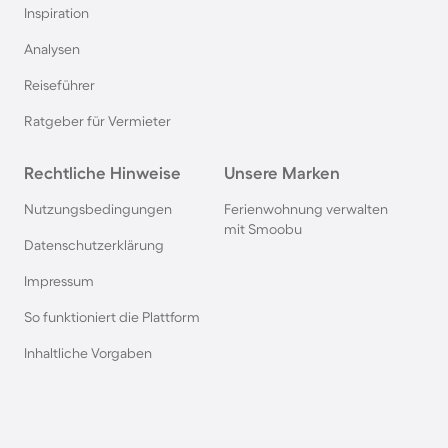
Inspiration
Chalets und Hütten in Belgien
Analysen
Reiseführer
Chalets und Hütten in Zell am See
Ratgeber für Vermieter
Chalets und Hütten in Flachau
Rechtliche Hinweise
Unsere Marken
Chalets und Hütten in Kitzbühel
Nutzungsbedingungen
Ferienwohnung verwalten
mit Smoobu
Datenschutzerklärung
Hütten und Chalets im Elsass
Impressum
So funktioniert die Plattform
Chalets und Hütten in Brandenburg
Inhaltliche Vorgaben
Chalets und Hütten in Ehrwald
Chalets und Hütten in Inzell