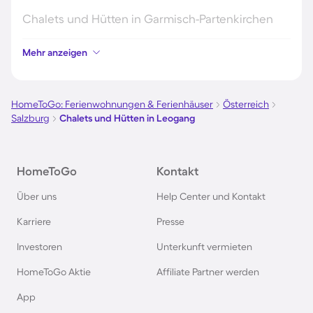
Chalets und Hütten in Garmisch-Partenkirchen
Mehr anzeigen
Chalets und Hütten in Sölden
Chalets und Hütten in Zandvoort
HomeToGo: Ferienwohnungen & Ferienhäuser
Österreich
Salzburg
Chalets und Hütten in Leogang
Hütten und Chalets in Ellmau
HomeToGo
Kontakt
Chalets und Hütten im Sauerland
Über uns
Help Center und Kontakt
Hütten und Chalets im Montafon
Karriere
Presse
Investoren
Unterkunft vermieten
Chalets und Hütten in Mayrhofen
HomeToGo Aktie
Affiliate Partner werden
Chalets und Hütten in Schladming
App