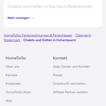
Chalets und Hütten in Garmisch-Partenkirchen
Mehr anzeigen
Chalets und Hütten in Sölden
Chalets und Hütten in Zandvoort
HomeToGo: Ferienwohnungen & Ferienhäuser
Österreich
Steiermark
Chalets und Hütten in Hohentauern
Hütten und Chalets in Ellmau
HomeToGo
Kontakt
Chalets und Hütten im Sauerland
Über uns
Help Center und Kontakt
Hütten und Chalets im Montafon
Karriere
Presse
Investoren
Unterkunft vermieten
Chalets und Hütten in Mayrhofen
HomeToGo Aktie
Affiliate Partner werden
Chalets und Hütten in Schladming
App