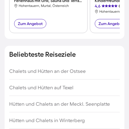
Ferienhaus mit Grill, Sauna und Terrasse
Hohentauern, Murtal, Österreich
4,6
Großa
Hohentauern, Murta
Zum Angebot
Zum Angebot
Beliebteste Reiseziele
Chalets und Hütten an der Ostsee
Chalets und Hütten auf Texel
Hütten und Chalets an der Meckl. Seenplatte
Hütten und Chalets in Winterberg