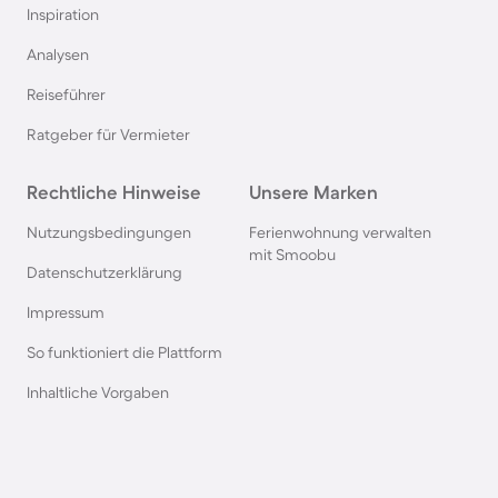
Inspiration
Chalets und Hütten in Belgien
Analysen
Reiseführer
Chalets und Hütten in Zell am See
Ratgeber für Vermieter
Chalets und Hütten in Flachau
Rechtliche Hinweise
Unsere Marken
Chalets und Hütten in Kitzbühel
Nutzungsbedingungen
Ferienwohnung verwalten
mit Smoobu
Datenschutzerklärung
Hütten und Chalets im Elsass
Impressum
So funktioniert die Plattform
Chalets und Hütten in Brandenburg
Inhaltliche Vorgaben
Chalets und Hütten in Ehrwald
Chalets und Hütten in Inzell